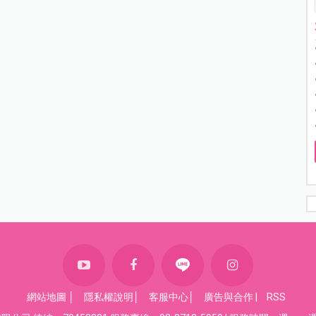
網站地圖
│
隱私權說明
│
客服中心
│
廣告與合作
|
RSS