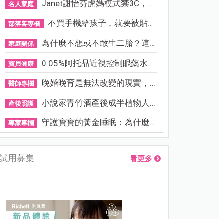
Janet謝怡芬虎媽模式禁3C，看...
名人家庭
不買手機給孩子，就要被貼「...
部落客專欄
為什麼不想或不敢生二胎？這8...
家庭關係
0.05%阿托品近視控制眼藥水納...
寶貝健康
晚婚晚育是無法改變的現實，...
醫師專欄
小說家青竹酒產後成半植物人...
產後照護
守護寶寶的黃金睡眠：為什麼...
專家專欄
試用募集
看更多