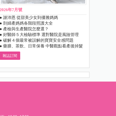
2026年7月號
● 謝沛恩 從甜美少女到優雅媽媽
● 剖婦產媽媽各階段照護大全
● 產檢與生產醫院怎麼選？
● 好醫師５大檢驗標準 選對醫院是風險管理
● 破解４個最常被誤解的寶寶安全感問題
● 藥膳、茶飲、日常保養 中醫觀點看產後掉髮
雜誌訂閱