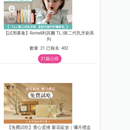
【試用募集】Richell利其爾 T.L.I第二代乳牙刷系
列
數量: 21 已報名: 432
21篇心得
【免費試吃】實心蛋捲 窗花綻放｜彌月禮盒