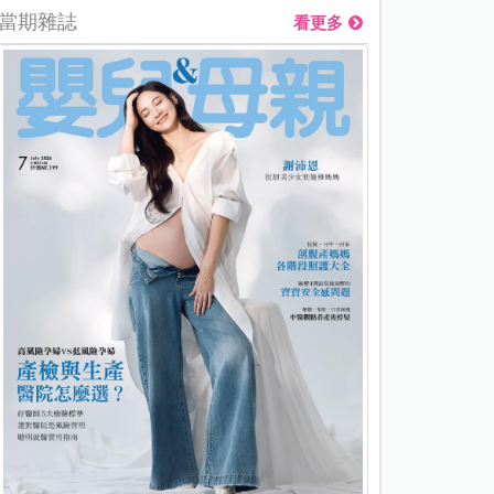
當期雜誌
看更多