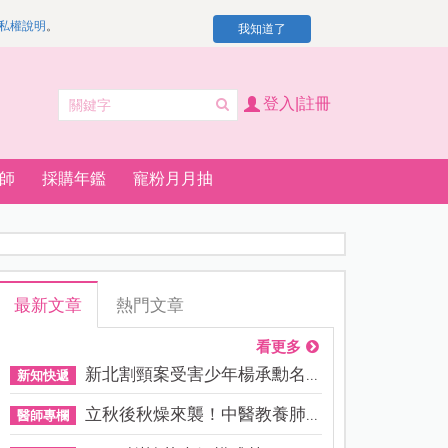
私權說明
。
我知道了
登入|註冊
師
採購年鑑
寵粉月月抽
最新文章
熱門文章
看更多
新北割頸案受害少年楊承勳名...
新知快遞
立秋後秋燥來襲！中醫教養肺...
醫師專欄