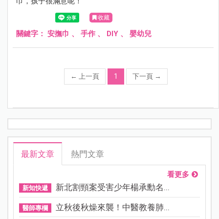
巾，孩子很滿意呢！
收藏
關鍵字：
安撫巾
、
手作
、
DIY
、
嬰幼兒
←
上一頁
1
下一頁
→
最新文章
熱門文章
看更多
新北割頸案受害少年楊承勳名...
新知快遞
立秋後秋燥來襲！中醫教養肺...
醫師專欄