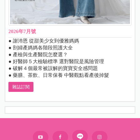
2026年7月號
● 謝沛恩 從甜美少女到優雅媽媽
● 剖婦產媽媽各階段照護大全
● 產檢與生產醫院怎麼選？
● 好醫師５大檢驗標準 選對醫院是風險管理
● 破解４個最常被誤解的寶寶安全感問題
● 藥膳、茶飲、日常保養 中醫觀點看產後掉髮
雜誌訂閱