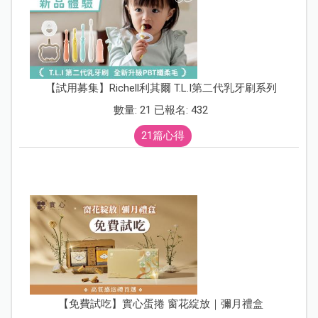
【試用募集】Richell利其爾 T.L.I第二代乳牙刷系列
數量: 21 已報名: 432
21篇心得
【免費試吃】實心蛋捲 窗花綻放｜彌月禮盒