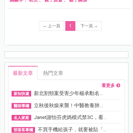
←
上一頁
1
下一頁
→
最新文章
熱門文章
看更多
新北割頸案受害少年楊承勳名...
新知快遞
立秋後秋燥來襲！中醫教養肺...
醫師專欄
Janet謝怡芬虎媽模式禁3C，看...
名人家庭
不買手機給孩子，就要被貼「...
部落客專欄