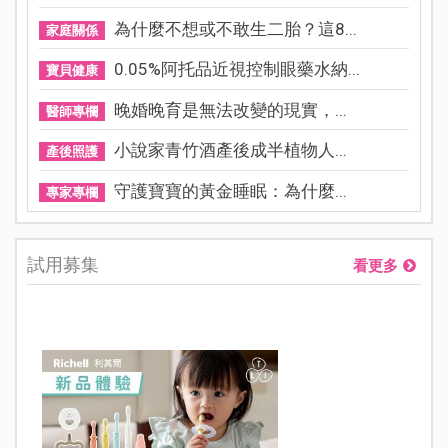
為什麼不想或不敢生二胎？這8...
家庭關係
0.05%阿托品近視控制眼藥水納...
寶貝健康
晚婚晚育是無法改變的現實，...
醫師專欄
小說家青竹酒產後成半植物人...
產後照護
守護寶寶的黃金睡眠：為什麼...
專家專欄
試用募集
看更多