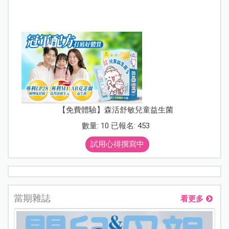
【免費體驗】森活舒敏兒童益生菌
數量: 10 已報名: 453
試用心得撰寫中
當期雜誌
看更多