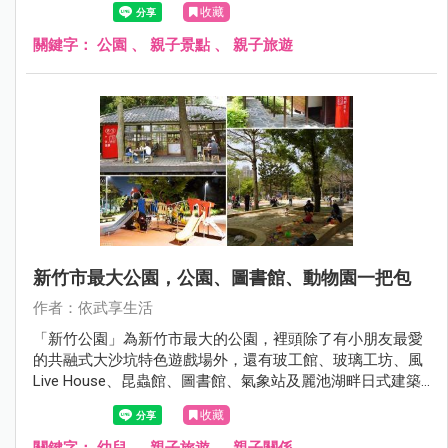
收藏
關鍵字：
公園
、
親子景點
、
親子旅遊
新竹市最大公園，公園、圖書館、動物園一把包
作者：依武享生活
「新竹公園」為新竹市最大的公園，裡頭除了有小朋友最愛
的共融式大沙坑特色遊戲場外，還有玻工館、玻璃工坊、風
Live House、昆蟲館、圖書館、氣象站及麗池湖畔日式建築
群等景點，甚至連新竹動物園都在新竹公園的腹地內，可說
收藏
是新竹絕佳的親子休憩場所！
關鍵字：
幼兒
、
親子旅遊
、
親子關係