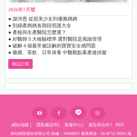
2026年7月號
● 謝沛恩 從甜美少女到優雅媽媽
● 剖婦產媽媽各階段照護大全
● 產檢與生產醫院怎麼選？
● 好醫師５大檢驗標準 選對醫院是風險管理
● 破解４個最常被誤解的寶寶安全感問題
● 藥膳、茶飲、日常保養 中醫觀點看產後掉髮
雜誌訂閱
網站地圖
│
隱私權說明
│
客服中心
│
廣告與合作
|
RSS
婦幼網路股份有限公司 統編：70458331 服務專線：02-8712-5959 | 服