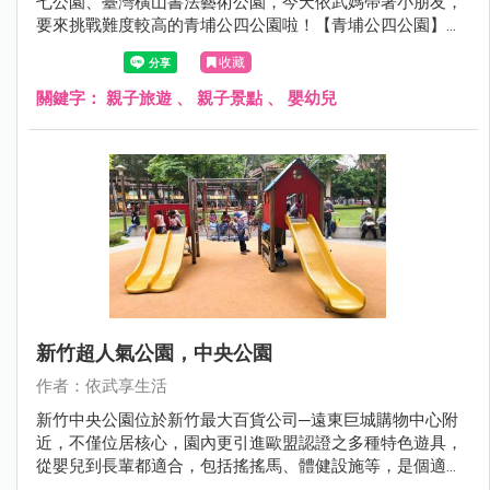
七公園、臺灣橫山書法藝術公園，今天依武媽帶著小朋友，
要來挑戰難度較高的青埔公四公園啦！【青埔公四公園】雖
然面積不大，但裏面其實還蠻厲害的。有各種類型的攀爬
收藏
網、攀爬牆，還有依武家第一次見到酷似遊樂園的旋轉飛
椅，也太好玩了吧！新奇又有創意的特色遊具，連依武媽看
關鍵字：
親子旅遊
、
親子景點
、
嬰幼兒
了都好想玩。若近期有安排到Xpark水族館旅遊，結束後可以
帶著小朋友來青埔公四公園玩耍運動一下唷！
新竹超人氣公園，中央公園
作者：依武享生活
新竹中央公園位於新竹最大百貨公司─遠東巨城購物中心附
近，不僅位居核心，園內更引進歐盟認證之多種特色遊具，
從嬰兒到長輩都適合，包括搖搖馬、體健設施等，是個適合
全家大小假日運動休閒的好地方。