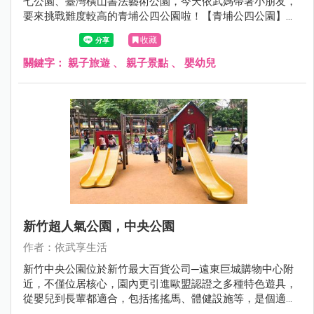
七公園、臺灣橫山書法藝術公園，今天依武媽帶著小朋友，
要來挑戰難度較高的青埔公四公園啦！【青埔公四公園】雖
然面積不大，但裏面其實還蠻厲害的。有各種類型的攀爬
收藏
網、攀爬牆，還有依武家第一次見到酷似遊樂園的旋轉飛
椅，也太好玩了吧！新奇又有創意的特色遊具，連依武媽看
關鍵字：
親子旅遊
、
親子景點
、
嬰幼兒
了都好想玩。若近期有安排到Xpark水族館旅遊，結束後可以
帶著小朋友來青埔公四公園玩耍運動一下唷！
新竹超人氣公園，中央公園
作者：依武享生活
新竹中央公園位於新竹最大百貨公司─遠東巨城購物中心附
近，不僅位居核心，園內更引進歐盟認證之多種特色遊具，
從嬰兒到長輩都適合，包括搖搖馬、體健設施等，是個適合
全家大小假日運動休閒的好地方。