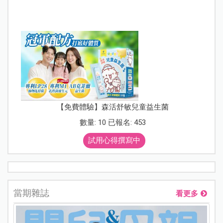
【免費體驗】森活舒敏兒童益生菌
數量: 10 已報名: 453
試用心得撰寫中
當期雜誌
看更多