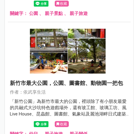
收藏
關鍵字：
公園
、
親子景點
、
親子旅遊
新竹市最大公園，公園、圖書館、動物園一把包
作者：依武享生活
「新竹公園」為新竹市最大的公園，裡頭除了有小朋友最愛
的共融式大沙坑特色遊戲場外，還有玻工館、玻璃工坊、風
Live House、昆蟲館、圖書館、氣象站及麗池湖畔日式建築
群等景點，甚至連新竹動物園都在新竹公園的腹地內，可說
收藏
是新竹絕佳的親子休憩場所！
關鍵字：
幼兒
、
親子旅遊
、
親子關係