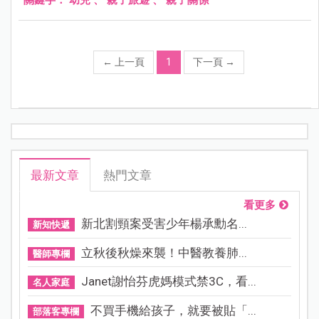
←
上一頁
1
下一頁
→
最新文章
熱門文章
看更多
新北割頸案受害少年楊承勳名...
新知快遞
立秋後秋燥來襲！中醫教養肺...
醫師專欄
Janet謝怡芬虎媽模式禁3C，看...
名人家庭
不買手機給孩子，就要被貼「...
部落客專欄