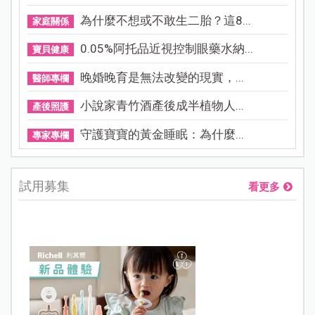
為什麼不想或不敢生二胎？這8...
家庭關係
0.05%阿托品近視控制眼藥水納...
寶貝健康
晚婚晚育是無法改變的現實，...
醫師專欄
小說家青竹酒產後成半植物人...
產後照護
守護寶寶的黃金睡眠：為什麼...
專家專欄
試用募集
看更多