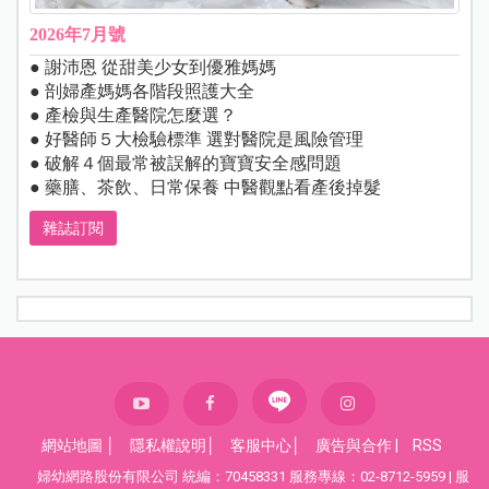
2026年7月號
● 謝沛恩 從甜美少女到優雅媽媽
● 剖婦產媽媽各階段照護大全
● 產檢與生產醫院怎麼選？
● 好醫師５大檢驗標準 選對醫院是風險管理
● 破解４個最常被誤解的寶寶安全感問題
● 藥膳、茶飲、日常保養 中醫觀點看產後掉髮
雜誌訂閱
網站地圖
│
隱私權說明
│
客服中心
│
廣告與合作
|
RSS
婦幼網路股份有限公司 統編：70458331 服務專線：02-8712-5959 | 服