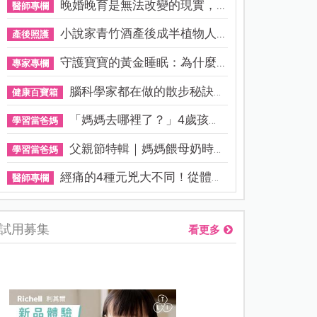
晚婚晚育是無法改變的現實，...
醫師專欄
小說家青竹酒產後成半植物人...
產後照護
守護寶寶的黃金睡眠：為什麼...
專家專欄
腦科學家都在做的散步秘訣！...
健康百寶箱
「媽媽去哪裡了？」4歲孩子還...
學習當爸媽
父親節特輯｜媽媽餵母奶時，...
學習當爸媽
經痛的4種元兇大不同！從體質...
醫師專欄
試用募集
看更多