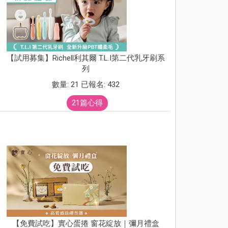
【試用募集】Richell利其爾 T.L.I第二代乳牙刷系
列
數量: 21 已報名: 432
21篇心得
【免費試吃】實心蛋捲 窗花綻放｜彌月禮盒