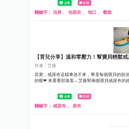
收藏
關鍵字：
活肩
、
包屁衣
、
領口
、
鬆脫
【育兒分享】溫和零壓力！幫寶貝輕鬆戒
作者：艾薇
其實，戒尿布這檔事急不來，畢竟每個寶貝的狀況
的喔❤ 來看看部落客→艾薇幫兩個寶貝戒尿布的
收藏
關鍵字：
戒尿布
、
尿布