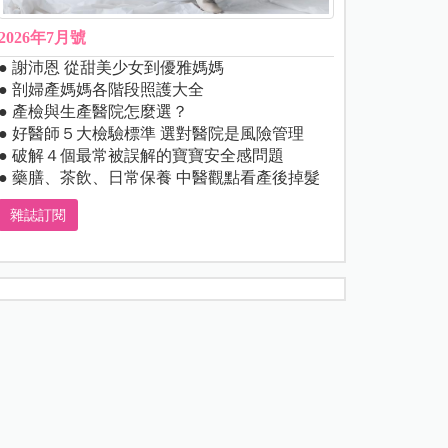
2026年7月號
● 謝沛恩 從甜美少女到優雅媽媽
● 剖婦產媽媽各階段照護大全
● 產檢與生產醫院怎麼選？
● 好醫師５大檢驗標準 選對醫院是風險管理
● 破解４個最常被誤解的寶寶安全感問題
● 藥膳、茶飲、日常保養 中醫觀點看產後掉髮
雜誌訂閱