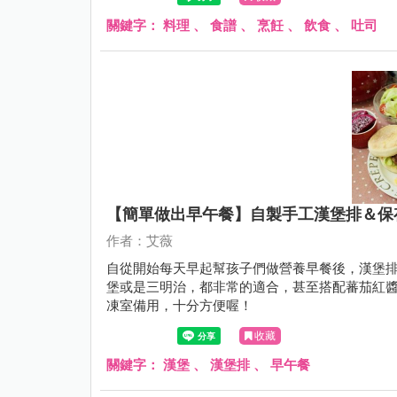
關鍵字：
料理
、
食譜
、
烹飪
、
飲食
、
吐司
【簡單做出早午餐】自製手工漢堡排＆保
作者：艾薇
自從開始每天早起幫孩子們做營養早餐後，漢堡
堡或是三明治，都非常的適合，甚至搭配蕃茄紅
凍室備用，十分方便喔！
收藏
關鍵字：
漢堡
、
漢堡排
、
早午餐