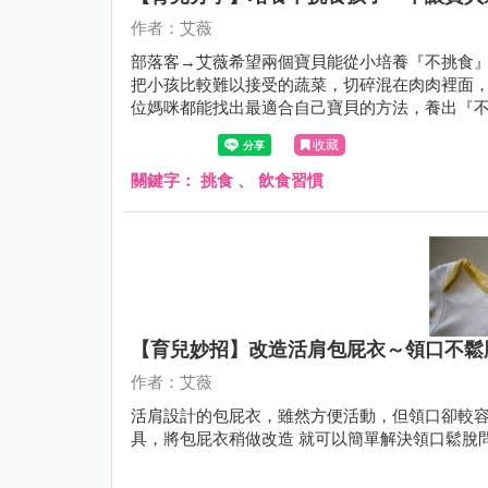
作者：艾薇
部落客→艾薇希望兩個寶貝能從小培養『不挑食』
把小孩比較難以接受的蔬菜，切碎混在肉肉裡面，
位媽咪都能找出最適合自己寶貝的方法，養出『
收藏
關鍵字：
挑食
、
飲食習慣
【育兒妙招】改造活肩包屁衣～領口不鬆
作者：艾薇
活肩設計的包屁衣，雖然方便活動，但領口卻較容
具，將包屁衣稍做改造 就可以簡單解決領口鬆脫