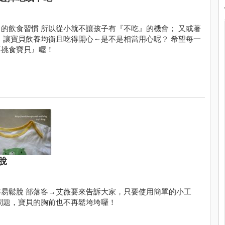
的飲食習慣 所以從小就不讓孩子有『不吃』的機會； 又或著
 讓寶貝飲養均衡且吃得開心～是不是相當用心呢？ 希望每一
不挑食寶貝』喔！
脫
易鬆脫 部落客→艾薇要來告訴大家，只要使用簡單的小工
問題，寶貝的胸前也不再鬆垮垮囉！