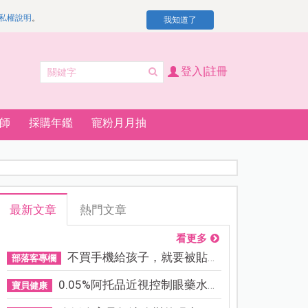
私權說明
。
我知道了
登入|註冊
師
採購年鑑
寵粉月月抽
最新文章
熱門文章
看更多
不買手機給孩子，就要被貼「...
部落客專欄
0.05%阿托品近視控制眼藥水納...
寶貝健康