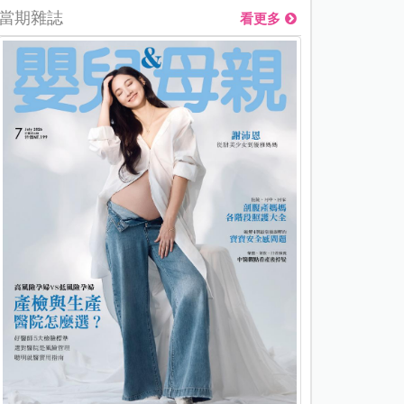
當期雜誌
看更多