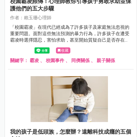
校園霸凌頻傳！心理師教你引導孩子勇敢求助並保
護他們的五大步驟
作者：賴玉珊心理師
「校園霸凌」在現代已經成為了許多孩子及家庭無法忽視的
重要問題。面對這些無法預測的暴力行為，許多孩子在遭受
霸凌時選擇隱忍，害怕求助，甚至開始質疑自己是否存在問
題......
收藏
關鍵字：
霸凌
、
校園事件
、
同儕關係
、
親子關係
我的孩子是低頭族，怎麼辦？遠離科技成癮的五個