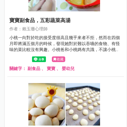
寶寶副食品，五彩蔬菜高湯
作者：賴玉珊心理師
小桃一向對於吃的接受度很高且幾乎來者不拒，然而在四個
月即將滿五個月的時候，發現她對於難以吞嚥的食物、有怪
味的菜比較沒有興趣。小桃爸和小桃媽有共識，不讓小桃在
一歲以前吃調味料，於是，小桃爸和小桃媽開始嘗試製作高
收藏
湯，利用高湯本身的鮮甜及香氣讓副食品變得更好吃，今天
介紹的是：五色蔬菜高湯。
關鍵字：
副食品
、
寶寶
、
嬰幼兒