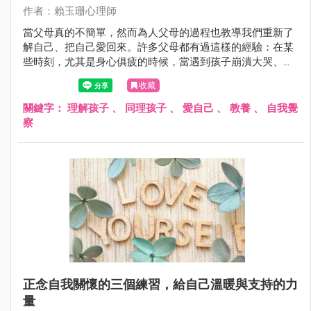
作者：賴玉珊心理師
當父母真的不簡單，然而為人父母的過程也教導我們重新了
解自己、把自己愛回來。許多父母都有過這樣的經驗：在某
些時刻，尤其是身心俱疲的時候，當遇到孩子崩潰大哭、吵
鬧執抝的狀況時，內心翻攪著憤怒和焦慮，身體感覺緊繃。
收藏
關鍵字：
理解孩子
、
同理孩子
、
愛自己
、
教養
、
自我覺
察
正念自我關懷的三個練習，給自己溫暖與支持的力
量