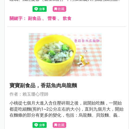
比較好（詹姆士說的），因此我們購買各種義大利麵條。今
收藏
天要介紹的奶香鮭魚貝殼麵，其實也可以做成奶香鮭魚飯，
把乳酪絲鋪在上方可以做奶香鮭魚焗烤麵、奶香鮭魚焗烤
關鍵字：
副食品
、
營養
、
飲食
飯，製作方法簡單，卻能創造多種不同的變化。
寶寶副食品，香菇魚肉烏龍麵
作者：賴玉珊心理師
小桃從七個月大進入含住壓碎期之後，就開始吃麵，一開始
都是吃細麵(剪約1~2公分左右的大小)，直到九個月大，開始
在麵條的部分有更多的變化，包括：烏龍麵、貝殼麵、義大
利麵、冬粉都讓小桃嘗試著吃，麵食挑選時應注意鈉含量，
收藏
同種類的商品中應選擇鈉含量最低的。