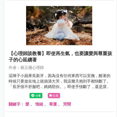
【心理師談教養】即使再生氣，也要讓愛與尊重孩
子的心延續著
作者：賴玉珊心理師
這陣子小蘋果長新牙，因為沒有任何東西可以安撫，醒著的
時候只要放在地上就崩潰大哭，我這幾天抱到手都快斷了。
「長牙很不舒服吧，媽媽陪你。」即使手快斷了，還是撐出
小宇宙呵護著，我跟老公從不打孩子，也一直在學著以好好
收藏
溝通來表達生氣，但這樣的耐心與體力還真的是當爸媽之後
慢慢學來的呢。
關鍵字：
愛
、
情緒
、
尊重
、
哭鬧