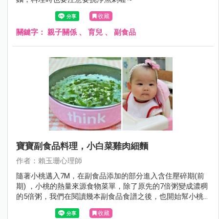
收藏
關鍵字：
親子關係
、
育兒
、
副食品
寶寶副食品料理，小白菜雞肉細麵
作者：賴玉珊心理師
隨著小桃邁入7M，在副食品添加的部分進入含住壓碎期(前
期) ，小桃的熱量來源食物菜單，除了原先的7倍粥變成濃稠
的5倍粥，我們在閱讀幾本副食品食譜之後，也開始幫小桃
添加細麵、烏龍麵等食材，今天要介紹的是小桃很喜歡的7M
收藏
副食品：小白菜雞肉細麵。