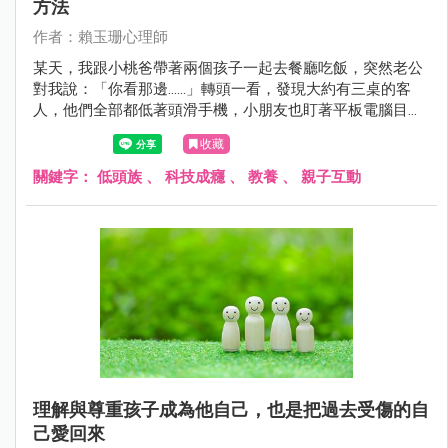
方法
作者：賴玉珊心理師
某天，我跟小桃爸帶著兩個孩子一起去餐廳吃飯，突然老公
對我說：「你看那邊......」轉頭一看，發現大約有三桌的客
人，他們全部都低著頭滑手機，小朋友也盯著平板電腦目不
轉睛。這種人在心不在的場景，你是否也發現越來越普遍了
收藏
呢？
關鍵字：
低頭族
、
科技成癮
、
教養
、
親子互動
理解與尊重孩子成為他自己，也是把過去受傷的自
己愛回來