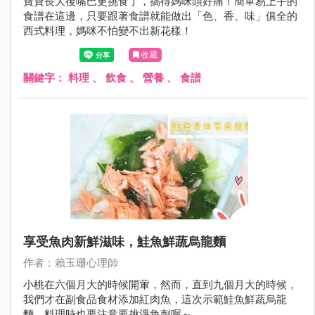
寶寶長大後嘴巴更挑食了，搞得媽咪頭好痛！簡單易上手的
食譜在這邊，只要跟著食譜就能做出「色、香、味」俱全的
西式料理，媽咪不怕變不出新花樣！
收藏
關鍵字：
料理
、
飲食
、
營養
、
食譜
享受魚肉新鮮滋味，鮭魚鮮蔬烏龍麵
作者：賴玉珊心理師
小桃在六個月大的時候開葷，然而，直到九個月大的時候，
我們才在副食品食材添加紅肉魚，這次示範鮭魚鮮蔬烏龍
麵，料理時也要注意要挑淨魚刺喔～