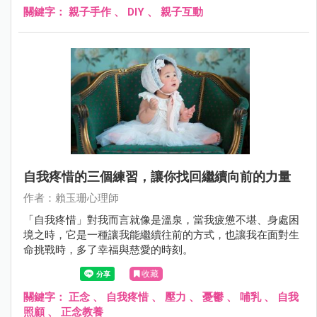
關鍵字：
親子手作
、
DIY
、
親子互動
自我疼惜的三個練習，讓你找回繼續向前的力量
作者：賴玉珊心理師
「自我疼惜」對我而言就像是溫泉，當我疲憊不堪、身處困
境之時，它是一種讓我能繼續往前的方式，也讓我在面對生
命挑戰時，多了幸福與慈愛的時刻。
收藏
關鍵字：
正念
、
自我疼惜
、
壓力
、
憂鬱
、
哺乳
、
自我
照顧
、
正念教養