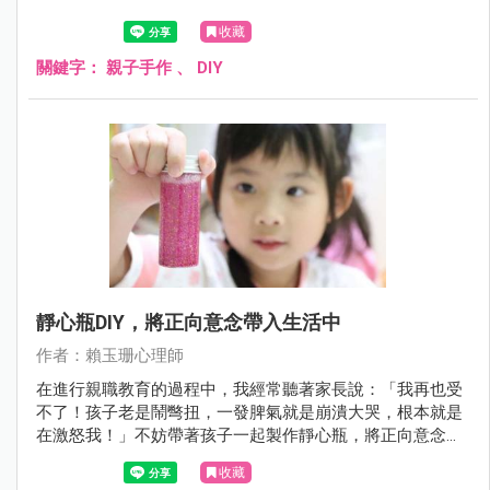
收藏
關鍵字：
親子手作
、
DIY
靜心瓶DIY，將正向意念帶入生活中
作者：賴玉珊心理師
在進行親職教育的過程中，我經常聽著家長說：「我再也受
不了！孩子老是鬧彆扭，一發脾氣就是崩潰大哭，根本就是
在激怒我！」不妨帶著孩子一起製作靜心瓶，將正向意念導
入生活中。
收藏