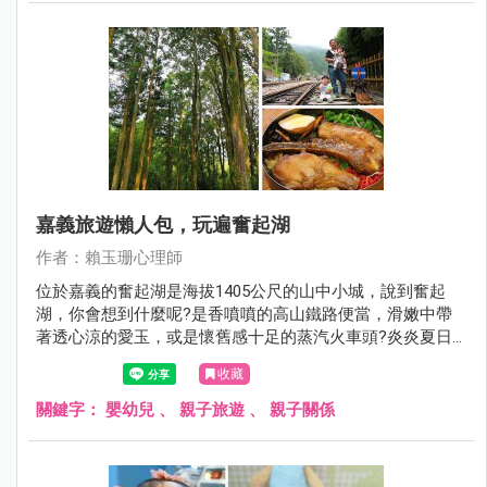
嘉義旅遊懶人包，玩遍奮起湖
作者：賴玉珊心理師
位於嘉義的奮起湖是海拔1405公尺的山中小城，說到奮起
湖，你會想到什麼呢?是香噴噴的高山鐵路便當，滑嫩中帶
著透心涼的愛玉，或是懷舊感十足的蒸汽火車頭?炎炎夏日
不知到哪避暑，嘉義奮起湖是個絕佳的避暑勝地，周休二日
收藏
就到奮起湖徜徉於森林浴，放鬆心情、品嘗美食吧！
關鍵字：
嬰幼兒
、
親子旅遊
、
親子關係