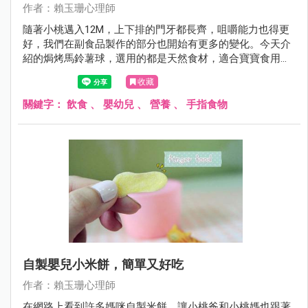
作者：賴玉珊心理師
隨著小桃邁入12M，上下排的門牙都長齊，咀嚼能力也得更
好，我們在副食品製作的部分也開始有更多的變化。今天介
紹的焗烤馬鈴薯球，選用的都是天然食材，適合寶寶食用，
上方撒點黑胡椒，大人也可以吃得津津有味，是道老少咸宜
收藏
的點心。
關鍵字：
飲食
、
嬰幼兒
、
營養
、
手指食物
自製嬰兒小米餅，簡單又好吃
作者：賴玉珊心理師
在網路上看到許多媽咪自製米餅，讓小桃爸和小桃媽也跟著