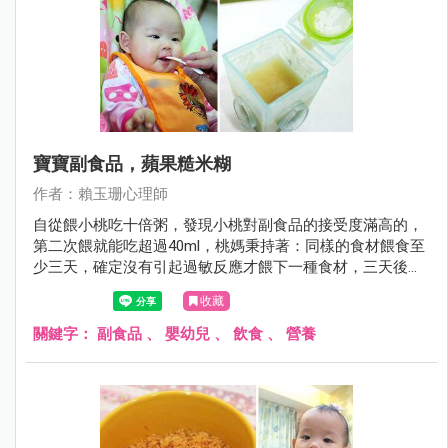
寶寶副食品，蘋果糙米糊
作者：賴玉珊心理師
自從餵小桃吃十倍粥，發現小桃對副食品的接受度滿高的，
第二次餵就能吃超過40ml，桃媽秉持著：同樣的食材餵食至
少三天，確定沒有引起過敏反應才餵下一種食材，三天後餵
小桃吃糙米十倍粥，小桃也很開心地吃完，因此再過三天，
收藏
桃爸桃媽參考寶寶食譜全圖解這本書的食譜，製作蘋果糙米
糊。
關鍵字：
副食品
、
嬰幼兒
、
飲食
、
營養