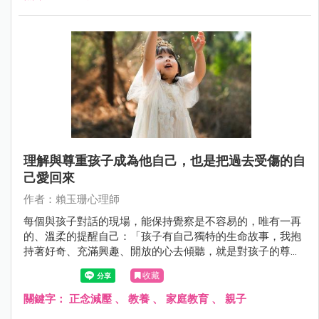
理解與尊重孩子成為他自己，也是把過去受傷的自
己愛回來
作者：賴玉珊心理師
每個與孩子對話的現場，能保持覺察是不容易的，唯有一再
的、溫柔的提醒自己：「孩子有自己獨特的生命故事，我抱
持著好奇、充滿興趣、開放的心去傾聽，就是對孩子的尊
重」 這篇文章分享了許多家庭會有的狀況，當然也包含我們
收藏
家的日常，提出具體可行的正念練習技巧，也祝福每位父
母，在養育孩子的過程中，從中療癒、破繭而出，把自己愛
關鍵字：
正念減壓
、
教養
、
家庭教育
、
親子
回來。