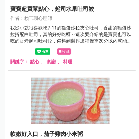
寶寶超買單點心，起司水果吐司餃
作者：賴玉珊心理師
我從小就很喜歡吃7-11的雞蛋沙拉夾心吐司，香甜的雞蛋沙
拉搭配白吐司，真的好好吃呀～這次要介紹的是寶寶也可以
吃的香烤起司吐司餃，備料到製作過程僅需20分以內就能完
成。
收藏
關鍵字：
點心
、
食譜
、
料理
軟嫩好入口，茄子雞肉小米粥