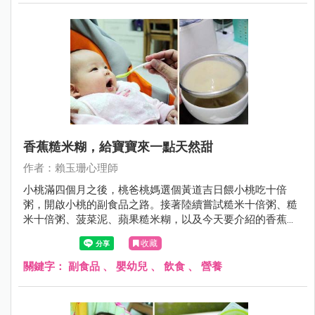
香蕉糙米糊，給寶寶來一點天然甜
作者：賴玉珊心理師
小桃滿四個月之後，桃爸桃媽選個黃道吉日餵小桃吃十倍
粥，開啟小桃的副食品之路。接著陸續嘗試糙米十倍粥、糙
米十倍粥、菠菜泥、蘋果糙米糊，以及今天要介紹的香蕉糙
米糊。
收藏
關鍵字：
副食品
、
嬰幼兒
、
飲食
、
營養