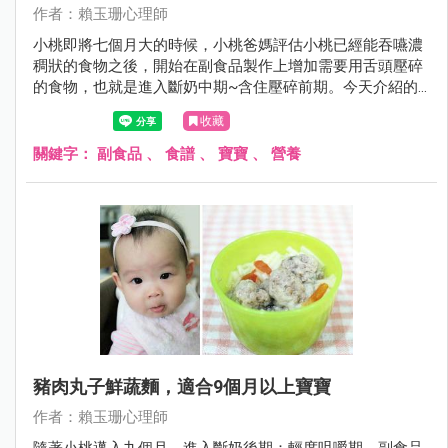
作者：賴玉珊心理師
小桃即將七個月大的時候，小桃爸媽評估小桃已經能吞嚥濃
稠狀的食物之後，開始在副食品製作上增加需要用舌頭壓碎
的食物，也就是進入斷奶中期~含住壓碎前期。今天介紹的
茄子雞肉小米粥， 就是在斷奶中期~含住壓碎前期的推薦食
收藏
譜。
關鍵字：
副食品
、
食譜
、
寶寶
、
營養
豬肉丸子鮮蔬麵，適合9個月以上寶寶
作者：賴玉珊心理師
隨著小桃邁入九個月，進入斷奶後期：輕度咀嚼期，副食品