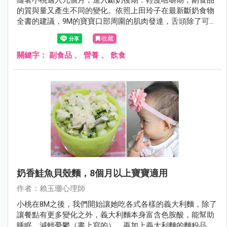
的質與量又產生不同的變化。依照上田玲子在最新斷奶食物
全書的建議，9M的寶寶口部周圍的肌肉發達，舌頭除了可前
後上下之外，還可以左右移動。如果用舌壓不碎的食物就會
收藏
靠向左右，用牙齦咬碎來吃，這個時期已能用牙齦輕鬆咬碎
香蕉的軟硬度為基準，可避免寶寶囫圇吞食的情形。
關鍵字：
副食品
、
營養
、
飲食
奶香鮭魚貝殼麵，8個月以上寶寶適用
作者：賴玉珊心理師
​​​​​​​小桃在8M之後，我們開始讓她吃各式各樣的義大利麵，除了
讓餐點有更多變化之外，義大利麵本身富含色胺酸，能幫助
睡眠、減輕憂鬱（書上寫的），再加上義大利麵的麵粉品質