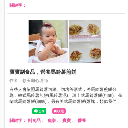
關鍵字：
寶寶副食品，營養馬鈴薯煎餅
作者：賴玉珊心理師
有些人會依照馬鈴薯切絲、切塊等形式，將馬鈴薯煎餅分
為：韓式馬鈴薯煎餅(馬鈴薯泥)、瑞士式馬鈴薯餅(粗絲)、荷
蘭式馬鈴薯餅(細絲)，另有美式馬鈴薯餅(薯塊，類似我們平
常吃的薯餅)，依照不同的切法，吃起來的口感也跟著不同，
收藏
這次融合馬鈴薯泥及馬鈴薯小塊狀的作法，製作小寶寶也適
合吃的馬鈴薯煎餅。
關鍵字：
副食品
、
食譜
、
寶寶
、
營養