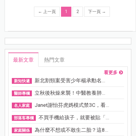
←
上一頁
1
2
下一頁
→
最新文章
熱門文章
看更多
新北割頸案受害少年楊承勳名...
新知快遞
立秋後秋燥來襲！中醫教養肺...
醫師專欄
Janet謝怡芬虎媽模式禁3C，看...
名人家庭
不買手機給孩子，就要被貼「...
部落客專欄
為什麼不想或不敢生二胎？這8...
家庭關係