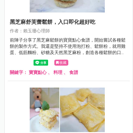
黑芝麻舒芙蕾鬆餅，入口即化超好吃
作者：賴玉珊心理師
前陣子分享了黑芝麻鬆餅的寶寶點心食譜，開始嘗試各種鬆
餅的製作方式。我還是堅持不使用泡打粉、鬆餅粉，就用雞
蛋、低筋麵粉、砂糖及天然黑芝麻粉，創造各種鬆餅的口
感。今天介紹的黑芝麻舒芙蕾鬆餅，去除繁瑣的步驟，從備
收藏
料到完成鬆餅只需20分鐘以內，一樣能創造出入口即化的鬆
軟舒芙蕾鬆餅。
關鍵字：
寶寶點心
、
料理
、
食譜