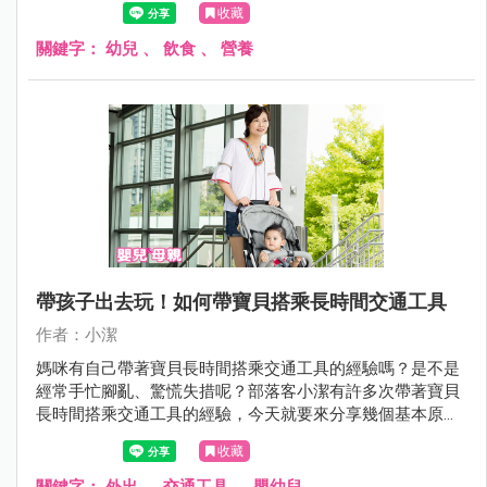
收藏
關鍵字：
幼兒
、
飲食
、
營養
帶孩子出去玩！如何帶寶貝搭乘長時間交通工具
作者：小潔
媽咪有自己帶著寶貝長時間搭乘交通工具的經驗嗎？是不是
經常手忙腳亂、驚慌失措呢？部落客小潔有許多次帶著寶貝
長時間搭乘交通工具的經驗，今天就要來分享幾個基本原
則，讓媽咪不用再害怕獨自帶寶貝搭交通工具囉！
收藏
關鍵字：
外出
、
交通工具
、
嬰幼兒