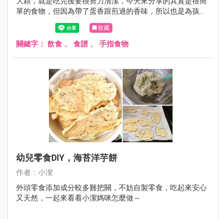
大顆，就是吃完後要很努力清潔，今天來分享的其實是很簡
單的食物，但因為帶了蛋香跟煎過的香味，所以也是為孩子
換換早餐口味，甚至拿來當點心都非常適合 。
收藏
關鍵字：
飲食
、
食譜
、
手指食物
幼兒零食DIY，海苔洋芋餅
作者：小潔
外頭零食添加成分較多難把關，不妨自製零食，吃起來安心
又天然，一起來看看小潔媽咪怎麼做～