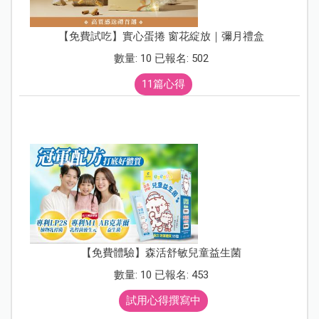
【免費試吃】實心蛋捲 窗花綻放｜彌月禮盒
數量: 10 已報名: 502
11篇心得
【免費體驗】森活舒敏兒童益生菌
數量: 10 已報名: 453
試用心得撰寫中