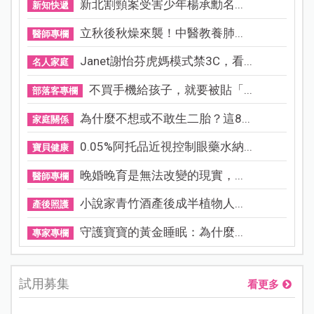
新北割頸案受害少年楊承勳名...
新知快遞
立秋後秋燥來襲！中醫教養肺...
醫師專欄
Janet謝怡芬虎媽模式禁3C，看...
名人家庭
不買手機給孩子，就要被貼「...
部落客專欄
為什麼不想或不敢生二胎？這8...
家庭關係
0.05%阿托品近視控制眼藥水納...
寶貝健康
晚婚晚育是無法改變的現實，...
醫師專欄
小說家青竹酒產後成半植物人...
產後照護
守護寶寶的黃金睡眠：為什麼...
專家專欄
試用募集
看更多