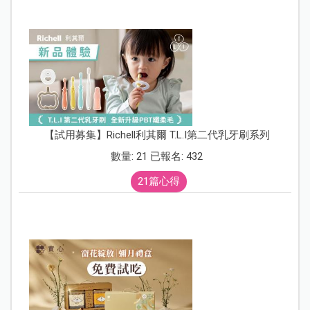
【試用募集】Richell利其爾 T.L.I第二代乳牙刷系列
數量: 21 已報名: 432
21篇心得