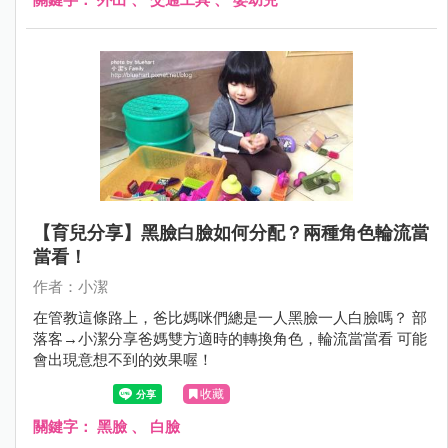
【育兒分享】黑臉白臉如何分配？兩種角色輪流當
當看！
作者：小潔
在管教這條路上，爸比媽咪們總是一人黑臉一人白臉嗎？ 部
落客→小潔分享爸媽雙方適時的轉換角色，輪流當當看 可能
會出現意想不到的效果喔！
收藏
關鍵字：
黑臉
、
白臉