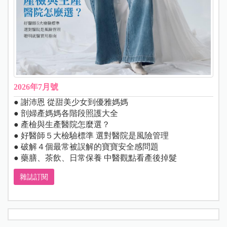
2026年7月號
● 謝沛恩 從甜美少女到優雅媽媽
● 剖婦產媽媽各階段照護大全
● 產檢與生產醫院怎麼選？
● 好醫師５大檢驗標準 選對醫院是風險管理
● 破解４個最常被誤解的寶寶安全感問題
● 藥膳、茶飲、日常保養 中醫觀點看產後掉髮
雜誌訂閱