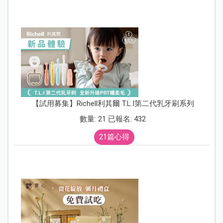
【試用募集】Richell利其爾 T.L.I第二代乳牙刷系列
數量: 21 已報名: 432
21篇心得