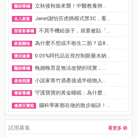
立秋後秋燥來襲！中醫教養肺...
醫師專欄
Janet謝怡芬虎媽模式禁3C，看...
名人家庭
不買手機給孩子，就要被貼「...
部落客專欄
為什麼不想或不敢生二胎？這8...
家庭關係
0.05%阿托品近視控制眼藥水納...
寶貝健康
晚婚晚育是無法改變的現實，...
醫師專欄
小說家青竹酒產後成半植物人...
產後照護
守護寶寶的黃金睡眠：為什麼...
專家專欄
腦科學家都在做的散步秘訣！...
健康百寶箱
試用募集
看更多