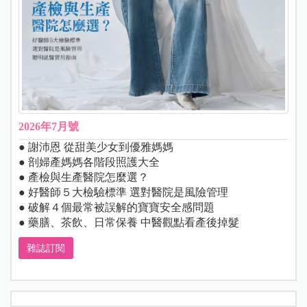
2026年7月號
● 謝沛恩 從甜美少女到優雅媽媽
● 剖婦產媽媽各階段照護大全
● 產檢與生產醫院怎麼選？
● 好醫師５大檢驗標準 選對醫院是風險管理
● 破解４個最常被誤解的寶寶安全感問題
● 藥膳、茶飲、日常保養 中醫觀點看產後掉髮
雜誌訂閱