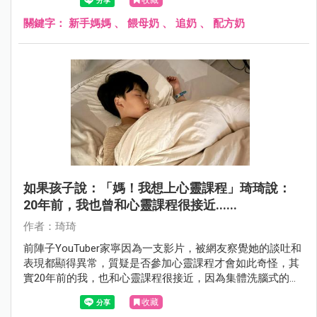
餵奶自主權吧！
關鍵字：
新手媽媽
、
餵母奶
、
追奶
、
配方奶
如果孩子說：「媽！我想上心靈課程」琦琦說：
20年前，我也曾和心靈課程很接近......
作者：琦琦
前陣子YouTuber家寧因為一支影片，被網友察覺她的談吐和
表現都顯得異常，質疑是否參加心靈課程才會如此奇怪，其
實20年前的我，也和心靈課程很接近，因為集體洗腦式的手
法讓我很卻步，而現在又有即將進入青春期的兒子小包，也
收藏
讓我想到若有一天孩子跟我說他想上心靈課程，我該怎麼