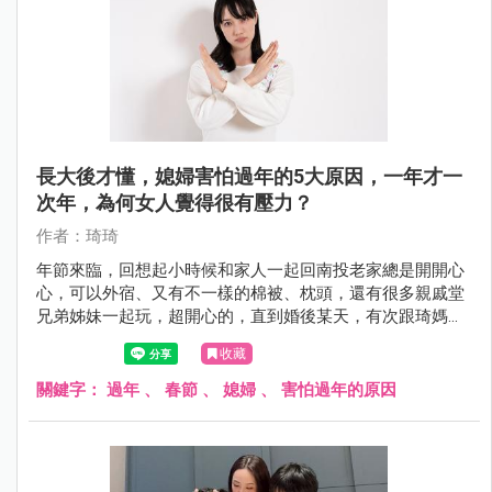
長大後才懂，媳婦害怕過年的5大原因，一年才一
次年，為何女人覺得很有壓力？
作者：琦琦
年節來臨，回想起小時候和家人一起回南投老家總是開開心
心，可以外宿、又有不一樣的棉被、枕頭，還有很多親戚堂
兄弟姊妹一起玩，超開心的，直到婚後某天，有次跟琦媽聊
到過年的回憶……我才知道對女人而言，過年都不是輕鬆的
收藏
事。
關鍵字：
過年
、
春節
、
媳婦
、
害怕過年的原因