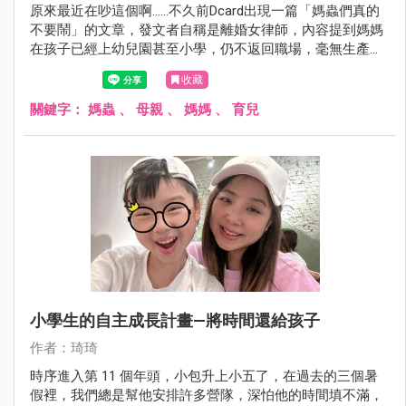
原來最近在吵這個啊……不久前Dcard出現一篇「媽蟲們真的
不要鬧」的文章，發文者自稱是離婚女律師，內容提到媽媽
在孩子已經上幼兒園甚至小學，仍不返回職場，毫無生產
力，只會花老公的錢，如同寄生蟲般，而且自認生孩子很了
收藏
不起。想想，要當「媽蟲」，有那麼容易嗎？
關鍵字：
媽蟲
、
母親
、
媽媽
、
育兒
小學生的自主成長計畫—將時間還給孩子
作者：琦琦
時序進入第 11 個年頭，小包升上小五了，在過去的三個暑
假裡，我們總是幫他安排許多營隊，深怕他的時間填不滿，