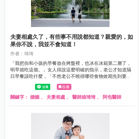
夫妻相處久了，有些事不用說都知道？親愛的，如
果你不說，我並不會知道！
作者：琦琦
「我把你和小孩的早餐放在烤盤裡，也冰在冰箱第二層了，
明早就吃這個。」女人得說這麼明確的指示，老公才知道隔
日早餐該吃什麼，「不然老公不曉得哪些食物效期先到要先
消耗掉呀！」即使家裡的冰箱不是傳說中塞滿食物的「阿嬤
收藏
冰箱」，老公最熟悉的依然只有冰塊和飲料而已。
關鍵字：
婚姻
、
夫妻相處
、
醫師娘琦琦
、
阿包醫師