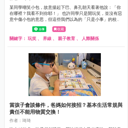
某同學嘲笑小包，故意揚起下巴、鼻孔朝天看著他說：「你
在哪裡？我看不到你耶！」 也許同學只是開玩笑，並沒有惡
意中傷小包的意思，但這些我們以為的「只是小事」的校園
互動，其實在法律與正向教養的界線裡，都是紅線！
收藏
關鍵字：
玩笑
、
界線
、
親子教育
、
人際關係
當孩子會談條件，爸媽如何接招？基本生活常規與
責任不能用物質交換！
作者：琦琦