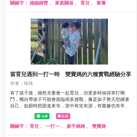
關鍵字：
婚姻經營
、
家庭關係
、
育兒
、
教養
當育兒遇到一打一時 雙寶媽的六種實戰經驗分享
作者：琦琦
有了孩子後，雖然夫妻會一起育兒，但更多時候得單打獨
鬥，獨自帶孩子可能會面臨很多挑戰，像是孩子整天想纏著
自己、如廁時想跟進來等，當中有笑有淚，有樂趣也有辛苦
的地方，回想這幾年帶小包、小喵的經驗，我這個雙寶媽從
收藏
新手媽媽到現在，真的也累積不少心得。
關鍵字：
育兒
、
一打一
、
新手媽媽
、
雙寶媽