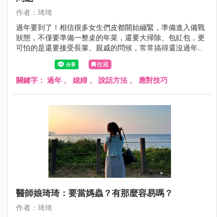
作者：琦琦
過年要到了！相信很多女生們皮都開始繃緊，準備進入備戰
狀態，不僅要準備一整桌的年菜，還要大掃除、包紅包，更
可怕的是還要接受長輩、親戚的問候，常常搞得還沒過年，
心情就開始焦慮起來。
收藏
關鍵字：
過年
、
媳婦
、
說話方法
、
應對技巧
醫師娘琦琦：要當媽蟲？有那麼容易嗎？
作者：琦琦