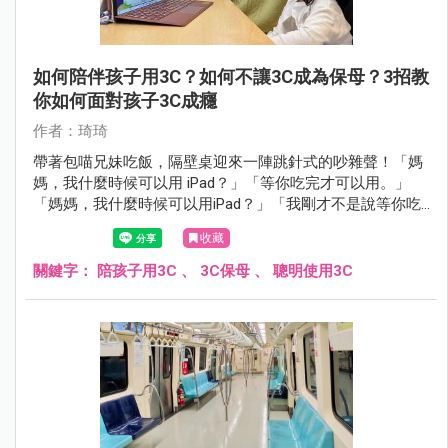
如何陪伴孩子用3C？如何不讓3C成為保母？3招教
你如何面對孩子3C成癮
作者：琦琦
帶著包喵兄妹吃飯，隔壁桌迎來一陣跳針式的吵雜聲！「媽
媽，我什麼時候可以用 iPad？」「等你吃完才可以用。」
「媽媽，我什麼時候可以用iPad？」「我剛才不是說等你吃
完才可以用嗎？」「媽媽，我……」，就這樣約莫 10 歲大的
收藏
男孩不斷跳針式的詢問，彷彿多問幾次媽媽就會心軟答應般
的繼續問，然而整場吃飯下來，媽媽仍沒鬆口，只是我瞄
關鍵字：
陪孩子用3C
、
3C保母
、
聰明使用3C
到，媽媽自己也在用 iPad 玩著手遊。