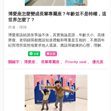
博愛座怎麼變成長輩專屬座？年齡並不是特權，這
世界怎麼了？
作者：琦琦
博愛座該給誰坐爭論不休，其實無論是誰，年齡大小、高矮
胖瘦、老弱婦孺都應該知道禮貌和尊重是互相的，不應因年
紀而理所當然地要求他人退讓。應該用健康的心態，理解每
個人可能的需求，而不是站在道德制高點去批評他人。
收藏
關鍵字：
博愛座
、
長輩專屬座
、
Priority seat
、
優先座