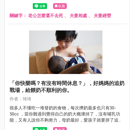
時也心想這句話應該是氣話，並不是真心，這次就來聊聊那
收藏
些婚姻氣話背後的「真心話」。
關鍵字：
老公怎麼還不去死
、
夫妻相處
、
夫妻經營
「你快樂嗎？有沒有時間休息？」，好媽媽的追奶
戰場，給餵奶不順利的你。
作者：琦琦
很多人不懂吃一堆發奶的食物，每次擠奶最多也只有30-
50cc ，當你難過到覺得自己的奶大概壞掉了，沒有哺乳功
能，又有人說你不夠努力，母奶最好，愛孩子就要拼了追奶
量⋯給配方你就輸了！ 以上惡夢，何時能終結呢？還給媽媽
收藏