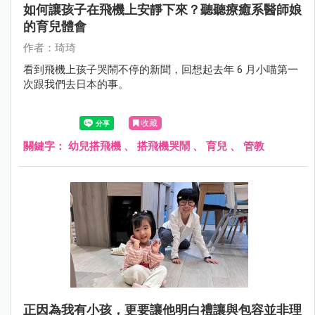
如何讓孩子在飛機上安靜下來？聽聽療癒系醫師娘
的育兒體會
作者：琦琦
看到飛機上孩子哭鬧不停的新聞，回想起去年 6 月小喵第一
次跟我們去日本的事。
收藏
關鍵字：
幼兒搭飛機
、
搭飛機哭鬧
、
育兒
、
管教
正因為我有小孩，更要讓他明白禮讓與包容並非理