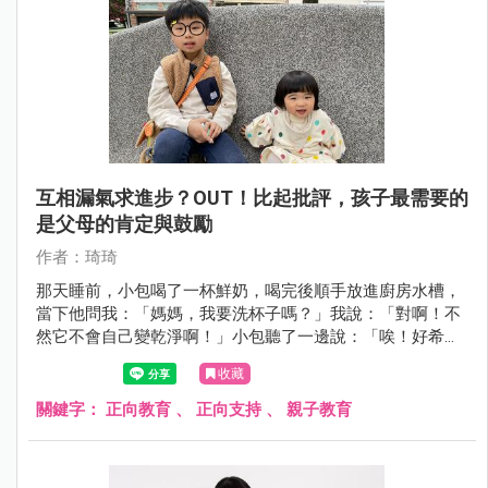
互相漏氣求進步？OUT！比起批評，孩子最需要的
是父母的肯定與鼓勵
作者：琦琦
那天睡前，小包喝了一杯鮮奶，喝完後順手放進廚房水槽，
當下他問我：「媽媽，我要洗杯子嗎？」我說：「對啊！不
然它不會自己變乾淨啊！」小包聽了一邊說：「唉！好希望
杯子自己變乾淨。」一邊順手把杯子洗淨。 看到小包負責的
收藏
模樣，我溫柔的跟他說：「小包，你好體貼、很懂事喔！」
小包靦腆的回答：「不客氣，這是我該做的。」
關鍵字：
正向教育
、
正向支持
、
親子教育