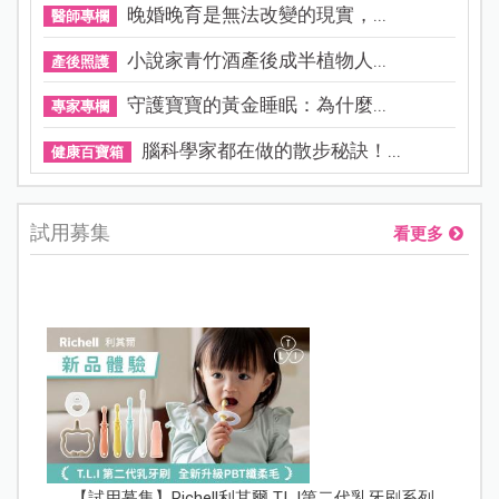
晚婚晚育是無法改變的現實，...
醫師專欄
小說家青竹酒產後成半植物人...
產後照護
守護寶寶的黃金睡眠：為什麼...
專家專欄
腦科學家都在做的散步秘訣！...
健康百寶箱
試用募集
看更多
【試用募集】Richell利其爾 T.L.I第二代乳牙刷系列