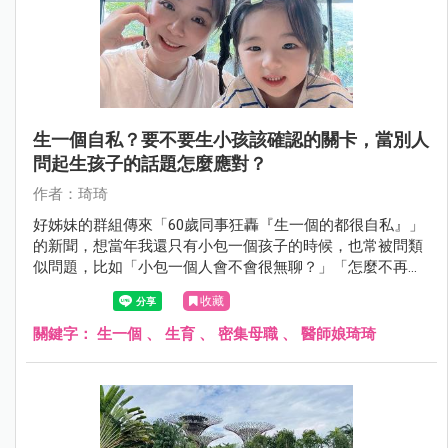
生一個自私？要不要生小孩該確認的關卡，當別人
問起生孩子的話題怎麼應對？
作者：琦琦
好姊妹的群組傳來「60歲同事狂轟『生一個的都很自私』」
的新聞，想當年我還只有小包一個孩子的時候，也常被問類
似問題，比如「小包一個人會不會很無聊？」「怎麼不再生
一個，兩個孩子恰恰好」，面對不熟的人我都笑笑帶過，熟
收藏
悉的人則知道生養小孩著實不易。
關鍵字：
生一個
、
生育
、
密集母職
、
醫師娘琦琦