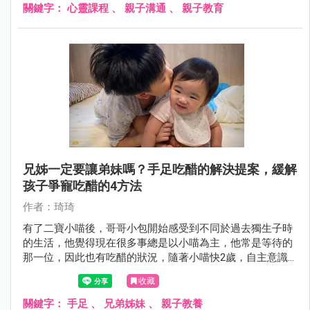
做？
關鍵字：
心靈課程
、
親子溝通
、
親子教育
兄姊一定要讓弟妹嗎？手足吃醋的解決提案，緩解
孩子爭寵吃醋的4方法
作者：琦琦
有了二寶小喵後，哥哥小包開始感受到不同於過去獨生子時
的生活，他覺得現在很多事總是以小喵為主，他常是等待的
那一位，因此也有吃醋的狀況，隨著小喵快2歲，自主意識
越來越強，兄妹互動相處也給爸媽帶來更多挑戰，手足之間
收藏
吃醋、爭寵究竟該怎辦呢？
關鍵字：
手足
、
兄弟姊妹
、
親子教養