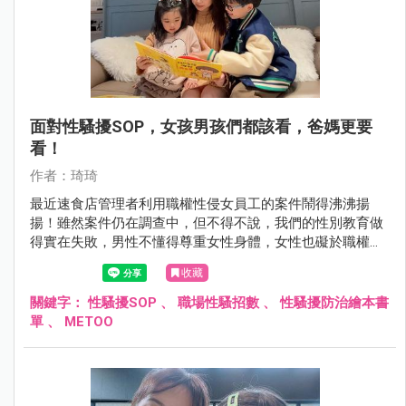
面對性騷擾SOP，女孩男孩們都該看，爸媽更要
看！
作者：琦琦
最近速食店管理者利用職權性侵女員工的案件鬧得沸沸揚
揚！雖然案件仍在調查中，但不得不說，我們的性別教育做
得實在失敗，男性不懂得尊重女性身體，女性也礙於職權工
作壓力當下不敢對外伸張。
收藏
關鍵字：
性騷擾SOP
、
職場性騷招數
、
性騷擾防治繪本書
單
、
METOO