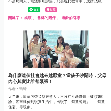
不是局內人，無法多加評論，只是現代教育中，成績已經不
再是唯一衡量成功人生的標準，隨著教育模式多元化，加上
收藏
孩子個性與能力差異，如何陪伴孩子學習、拿捏關心的尺度
也成為每位家長的重要課題。
關鍵字：
成績
、
爸媽的陪伴
、
適齡的引導
為什麼這個社會越來越厭童？當孩子吵鬧時，父母
內心其實比誰都緊張！
作者：琦琦
近年來，厭童的聲音愈來愈大，不只在社群媒體上被頻繁討
論，甚至延伸到現實生活中，出現了「禁童餐廳」、「禁童
住宿」等現象。