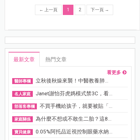
←
上一頁
1
2
下一頁
→
最新文章
熱門文章
看更多
立秋後秋燥來襲！中醫教養肺...
醫師專欄
Janet謝怡芬虎媽模式禁3C，看...
名人家庭
不買手機給孩子，就要被貼「...
部落客專欄
為什麼不想或不敢生二胎？這8...
家庭關係
0.05%阿托品近視控制眼藥水納...
寶貝健康