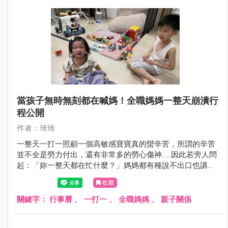
當孩子無時無刻都在喊媽！全職媽媽一整天崩潰行
程公開
作者：琦琦
一整天一打一照顧一個高敏感寶寶真的蠻辛苦，所謂的辛苦
並不全是勞力付出，還有非常多的勞心傷神……因此若旁人問
起：「妳一整天都在忙什麼？」媽媽都有種說不出口也講不
明白的無奈及無力感。
收藏
關鍵字：
行事曆
、
一打一
、
全職媽媽
、
親子關係