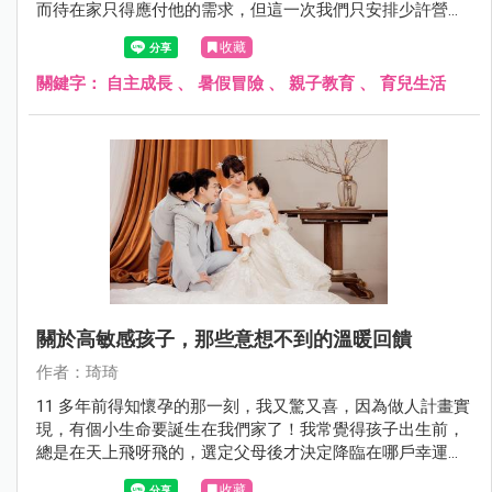
而待在家只得應付他的需求，但這一次我們只安排少許營隊
課程，大多時間跟著媽媽，讓他有機會多體驗一點生活，感
收藏
受日常生活的節奏。
關鍵字：
自主成長
、
暑假冒險
、
親子教育
、
育兒生活
關於高敏感孩子，那些意想不到的溫暖回饋
作者：琦琦
11 多年前得知懷孕的那一刻，我又驚又喜，因為做人計畫實
現，有個小生命要誕生在我們家了！我常覺得孩子出生前，
總是在天上飛呀飛的，選定父母後才決定降臨在哪戶幸運的
人家，而在 11 年前，小包出生了。
收藏