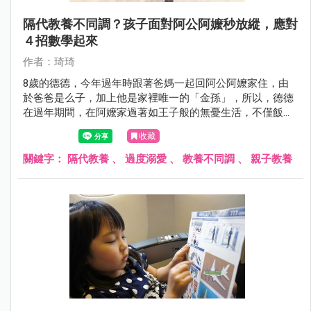
隔代教養不同調？孩子面對阿公阿嬤秒放縱，應對
４招數學起來
作者：琦琦
8歲的德德，今年過年時跟著爸媽一起回阿公阿嬤家住，由
於爸爸是么子，加上他是家裡唯一的「金孫」，所以，德德
在過年期間，在阿嬤家過著如王子般的無憂生活，不僅飯來
張口、茶來伸手，想吃橘子也有阿嬤幫忙剝......
收藏
關鍵字：
隔代教養
、
過度溺愛
、
教養不同調
、
親子教養