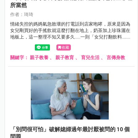
所當然
作者：琦琦
情緒失控的媽媽氣急敗壞的打電話到店家咆哮，原來是因為
女兒剛買好的手搖飲就這麼打翻在地上，奶茶加上珍珠灑在
地板上，這一整理不知又要多久……一則「女兒打翻飲料......地
方媽媽要店員「來我家擦地板」不然公審店家 ......」的新聞遍
收藏
布新聞媒體。
關鍵字：
親子教養
、
親子教育
、
育兒生活
、
言傳身教
「別問很可怕」破解媳婦過年最討厭被問的 10 個
問題