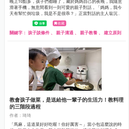
晚上10點多，孩子們都睡了，屬於媽媽自己的夜晚，我隨意
滑著手機，無意間看到一則可愛的親子對話，「媽媽，我今
天有幫忙倒垃圾，我是不是很乖？」正當對話的主人翁沉浸
在孩子很乖巧的情境裡，忽然下一句「那我可以買最新型的
收藏
樂高嗎？」蹦的一聲，一秒瞬間打回現實。看到這我也莞爾
一笑，當孩子會談條件時，就表示爸媽又遇到下一個教養關
關鍵字：
孩子談條件
、
親子溝通
、
親子教養
、
建立原則
卡了呢！
教會孩子做菜，是送給他一輩子的生活力！教料理
的三階段過程
作者：琦琦
「馬麻，這道菜好好吃喔！你好厲害～」當小包這麼說的時