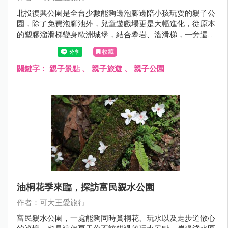
北投復興公園是全台少數能夠邊泡腳邊陪小孩玩耍的親子公
園，除了免費泡腳池外，兒童遊戲場更是大幅進化，從原本
的塑膠溜滑梯變身歐洲城堡，結合攀岩、溜滑梯，一旁還有
攀繩和沙坑，真的好好玩！
收藏
關鍵字：
親子景點
、
親子旅遊
、
親子公園
油桐花季來臨，探訪富民親水公園
作者：可大王愛旅行
富民親水公園，一處能夠同時賞桐花、玩水以及走步道散心