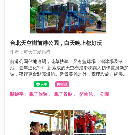
台北天空樹前港公園，白天晚上都好玩
作者：可大王愛旅行
前港公園佔地遼闊，花草扶疏，又有籃球場、溜冰場及泳
池。去年進化2.0，新落成的天空樹溜滑梯讓人彷佛置身新加
坡，夜裡更會點亮燈飾。造景美麗之外，攀爬設施、網美鞦
韆、沙坑塗鴉牆，大小朋友都適合。
收藏
關鍵字：
親子旅遊
、
親子景點
、
嬰幼兒
、
公園