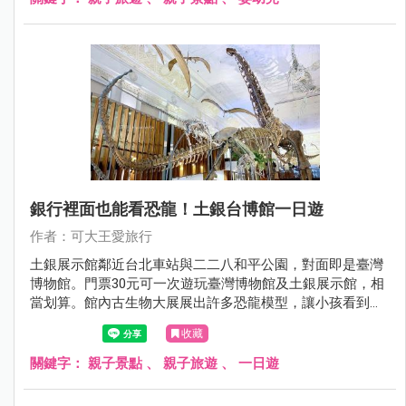
銀行裡面也能看恐龍！土銀台博館一日遊
作者：可大王愛旅行
土銀展示館鄰近台北車站與二二八和平公園，對面即是臺灣
博物館。門票30元可一次遊玩臺灣博物館及土銀展示館，相
當划算。館內古生物大展展出許多恐龍模型，讓小孩看到興
奮尖叫。另有金庫展間，陳列土地銀行的歷史文物，洋溢濃
收藏
厚懷舊氛圍。土銀展示館是室內景點，下雨不愁；可與臺灣
博物館與二二八和平公園規劃台北車站一日遊，好玩好逛，
關鍵字：
親子景點
、
親子旅遊
、
一日遊
假日就帶小孩來這。