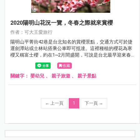
2020陽明山花況一覽，冬春之際就來賞櫻
作者：可大王愛旅行
陽明山平菁街42巷是台北知名的賞櫻景點，交通方式可於捷
運劍潭站或士林站搭乘公車即可抵達。這裡種植的櫻花為寒
櫻又稱富士櫻，約在1~2月間盛開，可說是台北最早迎來春
天的地方。
收藏
關鍵字：
嬰幼兒
、
親子旅遊
、
親子景點
←
上一頁
1
下一頁
→