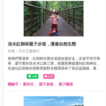
淡水紅樹林親子步道，漫遊自然生態
作者：可大王愛旅行
爸媽們看過來，紅樹林生態步道超短超好走，步道平坦可推
車，還可看到淡水河口新三寶，推薦搭乘捷運到紅樹林站，
先遊玩紅樹林生態教育館對生態環境有了初步認識後，看到
彈塗魚和招潮蟹本人會倍感親切，體力許可的話，直接走到
收藏
淡水吃美食逛景點，淡水親子一日遊Fun風去。
關鍵字：
嬰幼兒
、
親子旅遊
、
親子關係