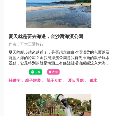
夏天就是要去海邊，金沙灣海濱公園
作者：可大王愛旅行
夏天的腳步越來越近了，是否想念細白沙灘溫柔的包覆以及
蔚藍大海的沁涼？金沙灣海濱公園是我首先推薦的親子玩水
景點，它最特別的就是海灘上有條淺淺溪流緩緩流入大海，
小孩可以在這淺灘玩水，溪水也不像海水那樣溼黏，更好清
收藏
理。溪水在內、海水在外所形成內外夾攻大力玩的特殊景
色，一旁還有公廁可免費沖洗，這樣方便安全的玩水景點不
關鍵字：
親子旅遊
、
親子互動
、
夏日景點
、
戲水
要錯過了。