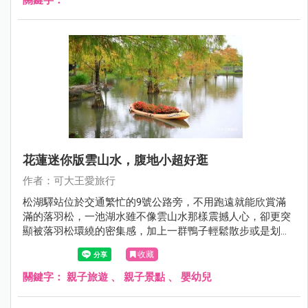
花蓮迷你版雲山水，腹地小超好逛
作者：可大王愛旅行
松湖驛站位於交通繁忙的9號公路旁，不用跑遠就能欣賞滿
滿的落羽松，一池湖水雖不像雲山水那樣震撼人心，卻更突
顯被落羽松環繞的密集感，加上一群鴨子輕鬆散步或是划行
水面，好拍程度不輸雲山水。此外，松湖驛站本身更是間美
收藏
食餐廳，三五好友點上幾道熱炒伴著談笑聲，或是喝杯下午
茶，逛逛園區拍拍照，冬天來花蓮，行程千萬不要少了它。
關鍵字：
親子旅遊
、
親子景點
、
嬰幼兒