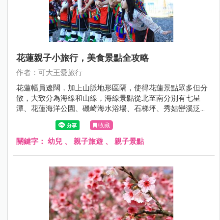
花蓮親子小旅行，美食景點全攻略
作者：可大王愛旅行
花蓮幅員遼闊，加上山脈地形區隔，使得花蓮景點眾多但分
散，大致分為海線和山線，海線景點從北至南分別有七星
潭、花蓮海洋公園、磯崎海水浴場、石梯坪、秀姑巒溪泛舟
等。山線則有兆豐農場、馬太鞍、瑞穗溫泉、瑞穗牧場、舞
收藏
鶴茶園、安通溫泉、羅山瀑布等，兩方陣容各具特色。
關鍵字：
幼兒
、
親子旅遊
、
親子景點