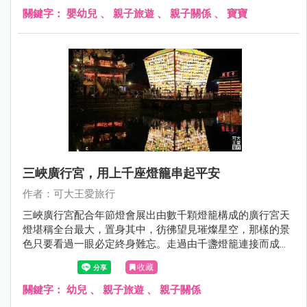
關鍵字：
嬰幼兒
、
親子旅遊
、
親子關係
、
寶寶
三峽廣行宮，用上千座燈籠串起平安
作者：可大王愛旅行
三峽廣行宮配合年節燈會展出由數千顆燈籠構成的廣行宮天
燈堪稱全台最大，置身其中，彷彿望見璀燦星空，那樣的景
色只要看過一眼必定終身難忘。走過由千盞燈籠連接而成的
祈福步道，敲響祈福鐘，讓你學業、工作、愛情運勢加溫，
收藏
幸福一整年，趁著年節腳步未走遠，快揪伴來賞燈，為新春
劃下美麗句點吧。
關鍵字：
幼兒
、
親子旅遊
、
親子關係