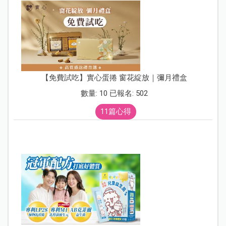
【免費試吃】實心蛋捲 窗花綻放｜彌月禮盒
數量: 10 已報名: 502
11篇心得