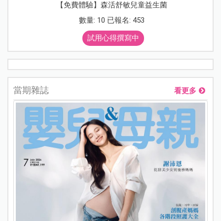
【免費體驗】森活舒敏兒童益生菌
數量: 10 已報名: 453
試用心得撰寫中
當期雜誌
看更多