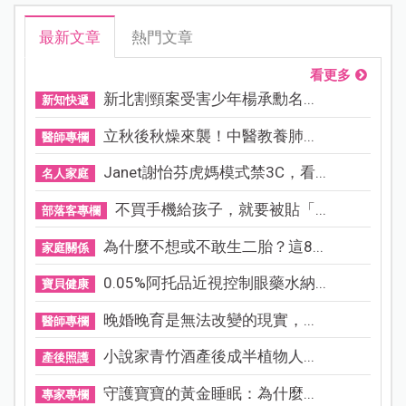
最新文章
熱門文章
看更多
新北割頸案受害少年楊承勳名...
新知快遞
立秋後秋燥來襲！中醫教養肺...
醫師專欄
Janet謝怡芬虎媽模式禁3C，看...
名人家庭
不買手機給孩子，就要被貼「...
部落客專欄
為什麼不想或不敢生二胎？這8...
家庭關係
0.05%阿托品近視控制眼藥水納...
寶貝健康
晚婚晚育是無法改變的現實，...
醫師專欄
小說家青竹酒產後成半植物人...
產後照護
守護寶寶的黃金睡眠：為什麼...
專家專欄