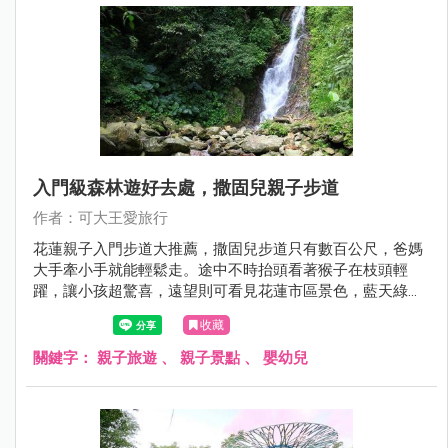
入門級森林遊好去處，撒固兒親子步道
作者：可大王愛旅行
花蓮親子入門步道大推薦，撒固兒步道只有數百公尺，爸媽
大手牽小手就能輕鬆走。途中不時抬頭看著猴子在枝頭輕
躍，讓小孩超驚喜，遠望則可看見花蓮市區景色，藍天綠意
超舒心。大約30分鐘就能遇見超美瀑布，如銀河劃過山壁飛
收藏
濺出點點星芒，一旁淺淺水池可玩水，夏天來這裡最是清涼
消暑。爬山健行，豐富生態又能玩水，親子家庭就來這裡鍛
關鍵字：
親子旅遊
、
親子景點
、
嬰幼兒
鍊水之呼吸吧。