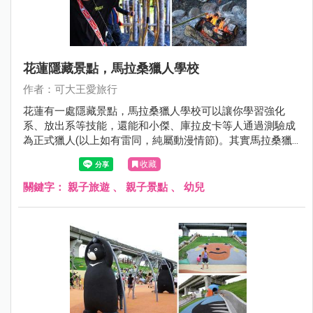
花蓮隱藏景點，馬拉桑獵人學校
作者：可大王愛旅行
花蓮有一處隱藏景點，馬拉桑獵人學校可以讓你學習強化
系、放出系等技能，還能和小傑、庫拉皮卡等人通過測驗成
為正式獵人(以上如有雷同，純屬動漫情節)。其實馬拉桑獵
人學校可以讓遊客體驗射山豬、設陷阱以及撒網捕魚，還有
收藏
竹筒飯DIY、喝小米酒烤肉。想玩點不一樣的花蓮嗎? 來當個
一日原民獵人吧，好玩又好笑。
關鍵字：
親子旅遊
、
親子景點
、
幼兒