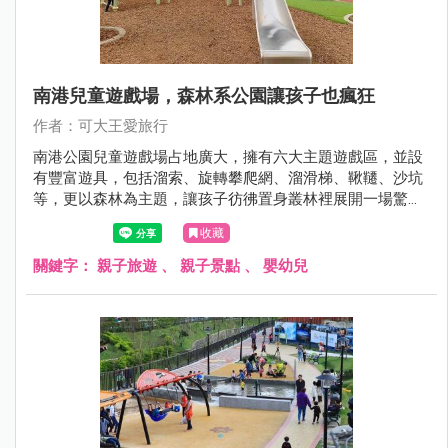
南港兒童遊戲場，森林系公園讓孩子也瘋狂
作者：可大王愛旅行
南港公園兒童遊戲場占地廣大，擁有六大主題遊戲區，並設
有豐富遊具，包括溜索、旋轉攀爬網、溜滑梯、鞦韆、沙坑
等，更以森林為主題，讓孩子彷彿置身叢林裡展開一場驚奇
冒險。
收藏
關鍵字：
親子旅遊
、
親子景點
、
嬰幼兒