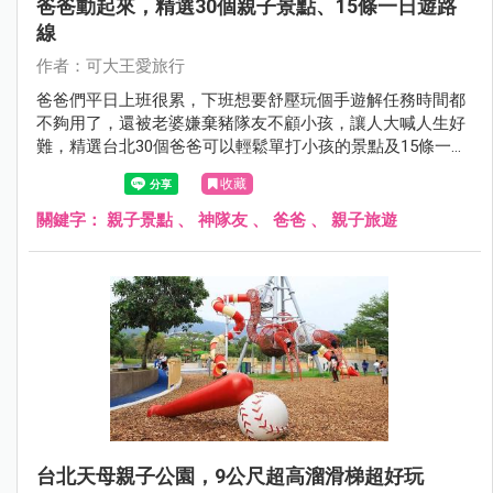
爸爸動起來，精選30個親子景點、15條一日遊路
線
作者：可大王愛旅行
爸爸們平日上班很累，下班想要舒壓玩個手遊解任務時間都
不夠用了，還被老婆嫌棄豬隊友不顧小孩，讓人大喊人生好
難，​​​​​​​精選台北30個爸爸可以輕鬆單打小孩的景點及15條一日
遊行程，讓媽媽徹底放一天假，穿上戰袍逛街去，或和閨蜜
收藏
們喝咖啡聊是非，爸爸們硬起來，勇敢帶著孩子離家出走
吧。
關鍵字：
親子景點
、
神隊友
、
爸爸
、
親子旅遊
台北天母親子公園，9公尺超高溜滑梯超好玩