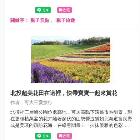
收藏
關鍵字：
親子景點
、
親子旅遊
北投超美花田在這裡，快帶寶寶一起來賞花
作者：可大王愛旅行
北投社三層崎公園位處高地，可居高臨下遠眺市區街景，現
在更種植萬盆的花卉隨著起伏的山勢營造猶如北海道富良野
或是美瑛的繽紛花海，在綠意間畫上一抹抹優雅的色彩，輕
柔地塗繪出五顏六色的夢幻花毯。
收藏