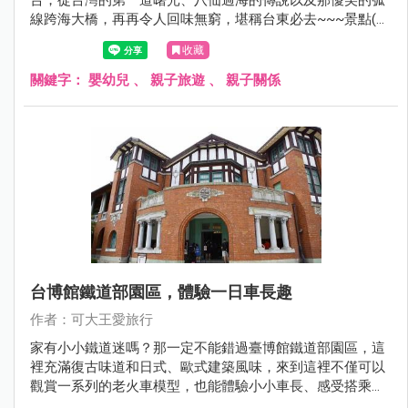
線跨海大橋，再再令人回味無窮，堪稱台東必去~~~景點(斷
點斷得很尷尬)。三仙台也是台灣少有的跨海景點，拾階踏上
收藏
拱橋遠眺愛心海灣。一旁是礫石沙灘，小孩玩石頭，爸媽吹
著海風讓人忘憂解愁。出發吧，一起越過跨海拱橋，尋找傳
關鍵字：
嬰幼兒
、
親子旅遊
、
親子關係
說中神明也為之留戀的傳說之地吧。
台博館鐵道部園區，體驗一日車長趣
作者：可大王愛旅行
家有小小鐵道迷嗎？那一定不能錯過臺博館鐵道部園區，這
裡充滿復古味道和日式、歐式建築風味，來到這裡不僅可以
觀賞一系列的老火車模型，也能體驗小小車長、感受搭乘火
車的樂趣，快帶孩子來玩吧！