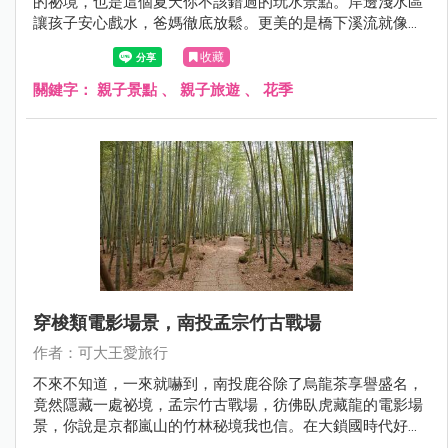
的祕境，也是這個夏天你不該錯過的玩水景點。岸邊淺水區
讓孩子安心戲水，爸媽徹底放鬆。更美的是橋下溪流就像四
草綠色隧道，優美步道加上寬闊河面又像日本美麗河谷，再
收藏
送你一棵油桐花樹，隨著風起，落下浪漫的五月雪，還不來
拍爆！
關鍵字：
親子景點
、
親子旅遊
、
花季
穿梭類電影場景，南投孟宗竹古戰場
作者：可大王愛旅行
不來不知道，一來就嚇到，南投鹿谷除了烏龍茶享譽盛名，
竟然隱藏一處祕境，孟宗竹古戰場，彷佛臥虎藏龍的電影場
景，你說是京都嵐山的竹林秘境我也信。在大鎖國時代好想
去日本? 來這重溫日本旅行的幸福感吧。