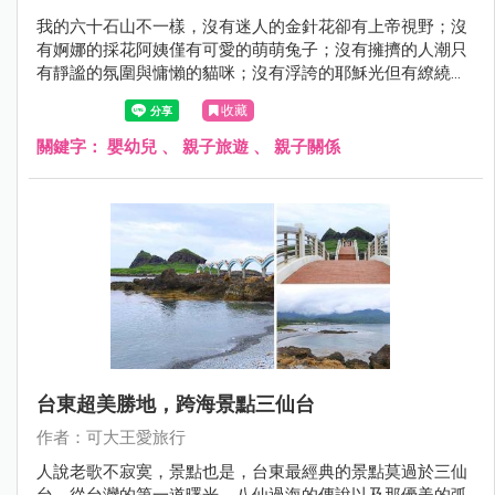
我的六十石山不一樣，沒有迷人的金針花卻有上帝視野；沒
有婀娜的採花阿姨僅有可愛的萌萌兔子；沒有擁擠的人潮只
有靜謐的氛圍與慵懶的貓咪；沒有浮誇的耶穌光但有繚繞山
嵐將我的心繫在這塊美麗的土地。原來，六十石山一年四季
收藏
皆美，讓人驚豔。
關鍵字：
嬰幼兒
、
親子旅遊
、
親子關係
台東超美勝地，跨海景點三仙台
作者：可大王愛旅行
人說老歌不寂寞，景點也是，台東最經典的景點莫過於三仙
台，從台灣的第一道曙光、八仙過海的傳說以及那優美的弧