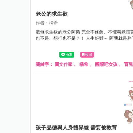
老公的求生欲
作者：橘希
毫無求生欲的老公阿捲 完全不修飾、不懂善意謊言
也不是、想打也不是？！ 人生好難～ 阿我就是
收藏
關鍵字：
圖文作家
、
橘希
、
醒醒吧女孩
、
育兒
孩子品德與人身體界線 需要被教育