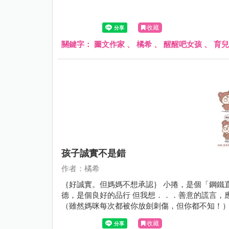
收藏
關鍵字：
圖文作家
、
橘希
、
醒醒吧女孩
、
育兒
孩子誠實不是錯
作者：橘希
｛好誠實。但媽媽不想承認｝ 小捲，是個「鋼鐵直
德，是個良好的品行 但我想．．．善意的謊言，
（雖然媽咪每次都被你放劍刺傷，但你都不知！）
應該不會比媽少 她的眼睛可能會抽筋???
收藏