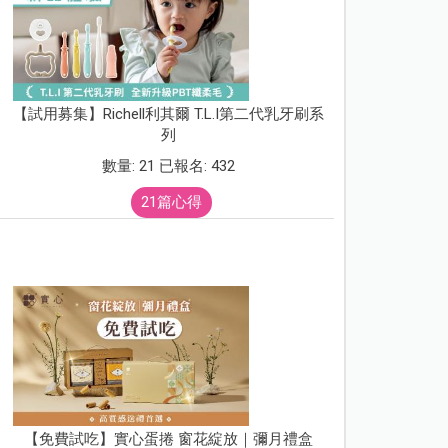
【試用募集】Richell利其爾 T.L.I第二代乳牙刷系
列
數量: 21 已報名: 432
21篇心得
【免費試吃】實心蛋捲 窗花綻放｜彌月禮盒