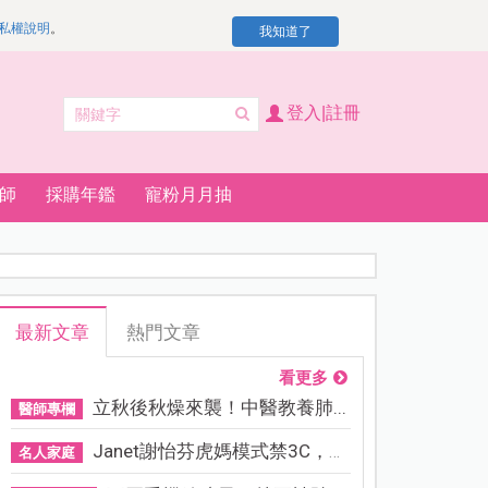
私權說明
。
我知道了
登入|註冊
師
採購年鑑
寵粉月月抽
最新文章
熱門文章
看更多
立秋後秋燥來襲！中醫教養肺...
醫師專欄
Janet謝怡芬虎媽模式禁3C，看...
名人家庭