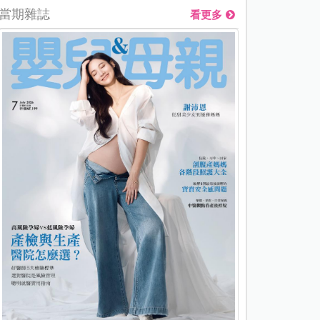
當期雜誌
看更多