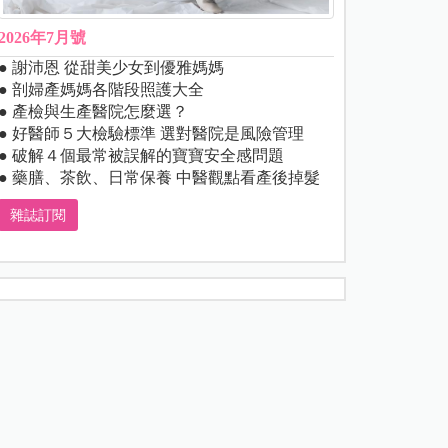
2026年7月號
● 謝沛恩 從甜美少女到優雅媽媽
● 剖婦產媽媽各階段照護大全
● 產檢與生產醫院怎麼選？
● 好醫師５大檢驗標準 選對醫院是風險管理
● 破解４個最常被誤解的寶寶安全感問題
● 藥膳、茶飲、日常保養 中醫觀點看產後掉髮
雜誌訂閱