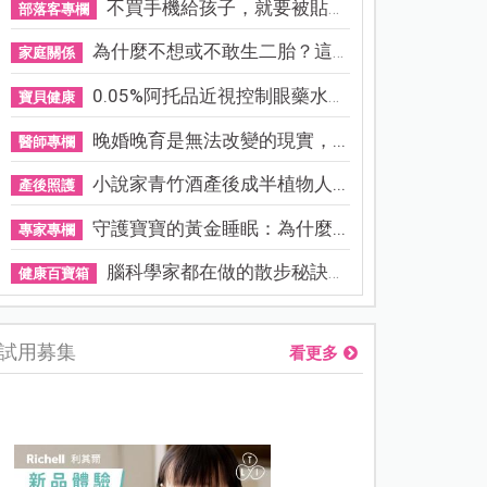
不買手機給孩子，就要被貼「...
部落客專欄
為什麼不想或不敢生二胎？這8...
家庭關係
0.05%阿托品近視控制眼藥水納...
寶貝健康
晚婚晚育是無法改變的現實，...
醫師專欄
小說家青竹酒產後成半植物人...
產後照護
守護寶寶的黃金睡眠：為什麼...
專家專欄
腦科學家都在做的散步秘訣！...
健康百寶箱
試用募集
看更多