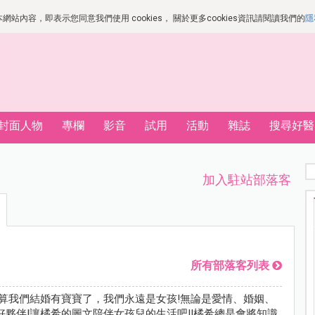
站內容，即表示您同意我們使用 cookies， 關於更多cookies資訊請閱讀我們的
隱
封面人物
專欄
影音
試用
活動
雜誌
搜尋好醫
加入駐站部落客
所有部落客列表
就算我們結婚有寶寶了，我們永遠是女孩!無論是愛情、婚姻、
好夥伴!讓橘希的圖文陪伴女孩兒的生活吧!!橘希總是會將知識