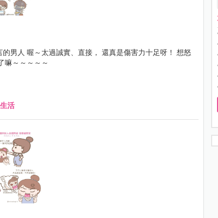
的男人 喔～太過誠實、直接， 還真是傷害力十足呀！ 想怒
胖了嘛～～～～～
生活