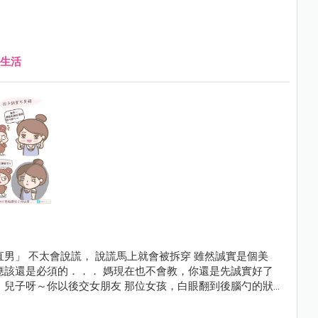
生活
男」 不太會說謊， 說謊馬上就會被拆穿 雖然誠實是個美
應該還是必須的．．． 媽現在也不會教，你還是先誠實好了
 兒子呀～你以後交女朋友 那位女孩，白眼翻到後腦勺的狀況