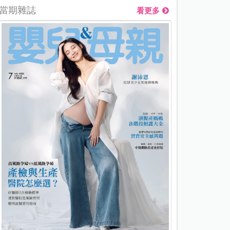
當期雜誌
看更多