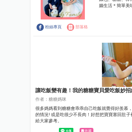
姻生活＊簡單美
粉絲專頁
部落格
讓吃飯變有趣！我的糖糖寶貝愛吃飯妙招
作者：糖糖媽咪
很多媽媽看到糖糖會乖乖自己吃飯就覺得好羨慕，
的情況! 或是吃很少不長肉！好想把寶寶塞回肚
給大家參考。
收藏