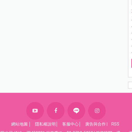
網站地圖
│
隱私權說明
│
客服中心
│
廣告與合作
|
RSS