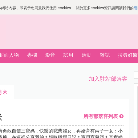
站內容，即表示您同意我們使用 cookies， 關於更多cookies資訊請閱讀我們的
隱
封面人物
專欄
影音
試用
活動
雜誌
搜尋好醫
加入駐站部落客
媽咪
咪
所有部落客列表
情勇敢自信三寶媽，快樂的職業婦女，再婚育有兩子一女：小
棒糖，在這裡分享我的＊媽咪職場日記＊寶貝育兒經＊真實婚