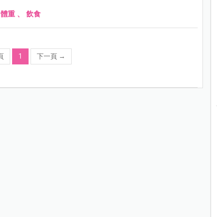
、
體重
、
飲食
頁
1
下一頁
→