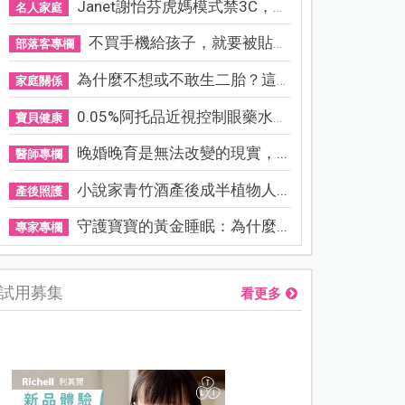
Janet謝怡芬虎媽模式禁3C，看...
名人家庭
不買手機給孩子，就要被貼「...
部落客專欄
為什麼不想或不敢生二胎？這8...
家庭關係
0.05%阿托品近視控制眼藥水納...
寶貝健康
晚婚晚育是無法改變的現實，...
醫師專欄
小說家青竹酒產後成半植物人...
產後照護
守護寶寶的黃金睡眠：為什麼...
專家專欄
試用募集
看更多