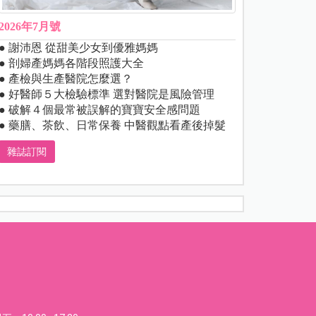
2026年7月號
● 謝沛恩 從甜美少女到優雅媽媽
● 剖婦產媽媽各階段照護大全
● 產檢與生產醫院怎麼選？
● 好醫師５大檢驗標準 選對醫院是風險管理
● 破解４個最常被誤解的寶寶安全感問題
● 藥膳、茶飲、日常保養 中醫觀點看產後掉髮
雜誌訂閱