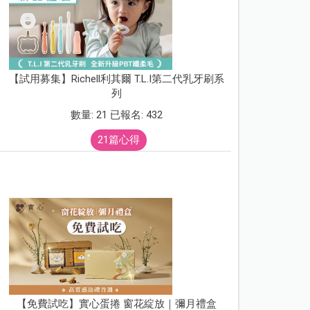
【試用募集】Richell利其爾 T.L.I第二代乳牙刷系
列
數量: 21 已報名: 432
21篇心得
【免費試吃】實心蛋捲 窗花綻放｜彌月禮盒