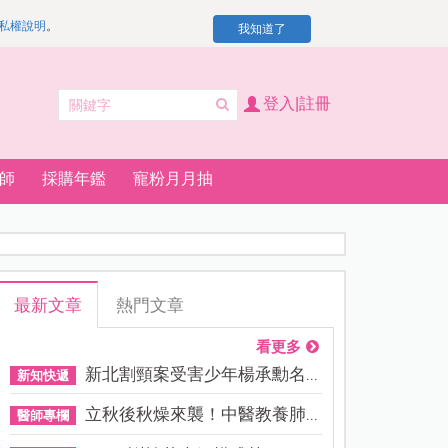
私權說明
。
我知道了
登入|註冊
師
採購年鑑
寵粉月月抽
最新文章
熱門文章
看更多
新北割頸案受害少年楊承勳名...
新知快遞
立秋後秋燥來襲！中醫教養肺...
醫師專欄