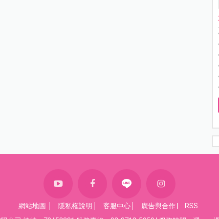
網站地圖
│
隱私權說明
│
客服中心
│
廣告與合作
|
RSS