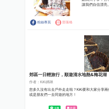
讓我們自信漂亮
粉絲專頁
部落格
郊區一日輕旅行，順遊清水地熱&梅花湖
作者：KiKi媽咪
您多久沒有出去戶外走走啦？KiKi要和大家分
或是朋友們一去同遊的地方！
收藏