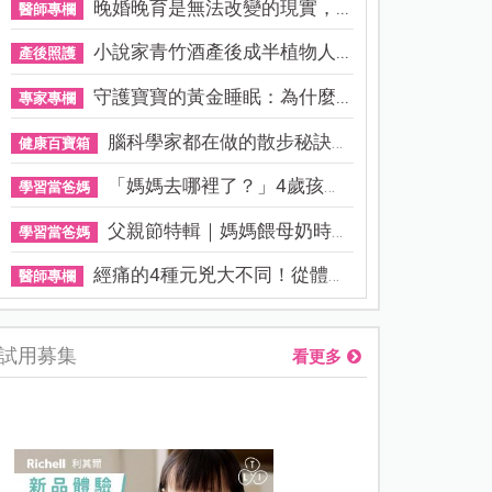
晚婚晚育是無法改變的現實，...
醫師專欄
小說家青竹酒產後成半植物人...
產後照護
守護寶寶的黃金睡眠：為什麼...
專家專欄
腦科學家都在做的散步秘訣！...
健康百寶箱
「媽媽去哪裡了？」4歲孩子還...
學習當爸媽
父親節特輯｜媽媽餵母奶時，...
學習當爸媽
經痛的4種元兇大不同！從體質...
醫師專欄
試用募集
看更多