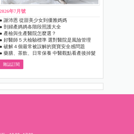
2026年7月號
● 謝沛恩 從甜美少女到優雅媽媽
● 剖婦產媽媽各階段照護大全
● 產檢與生產醫院怎麼選？
● 好醫師５大檢驗標準 選對醫院是風險管理
● 破解４個最常被誤解的寶寶安全感問題
● 藥膳、茶飲、日常保養 中醫觀點看產後掉髮
雜誌訂閱