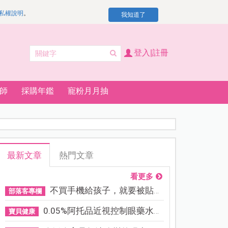
私權說明
。
我知道了
登入|註冊
師
採購年鑑
寵粉月月抽
最新文章
熱門文章
看更多
不買手機給孩子，就要被貼「...
部落客專欄
0.05%阿托品近視控制眼藥水納...
寶貝健康