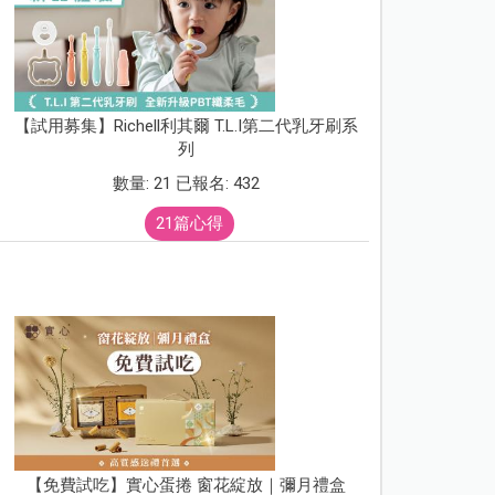
【試用募集】Richell利其爾 T.L.I第二代乳牙刷系
列
數量: 21 已報名: 432
21篇心得
【免費試吃】實心蛋捲 窗花綻放｜彌月禮盒