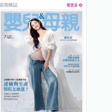
當期雜誌
看更多