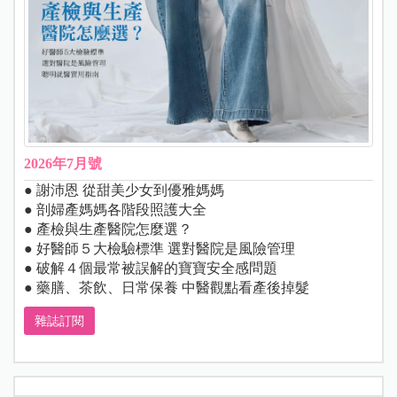
2026年7月號
● 謝沛恩 從甜美少女到優雅媽媽
● 剖婦產媽媽各階段照護大全
● 產檢與生產醫院怎麼選？
● 好醫師５大檢驗標準 選對醫院是風險管理
● 破解４個最常被誤解的寶寶安全感問題
● 藥膳、茶飲、日常保養 中醫觀點看產後掉髮
雜誌訂閱