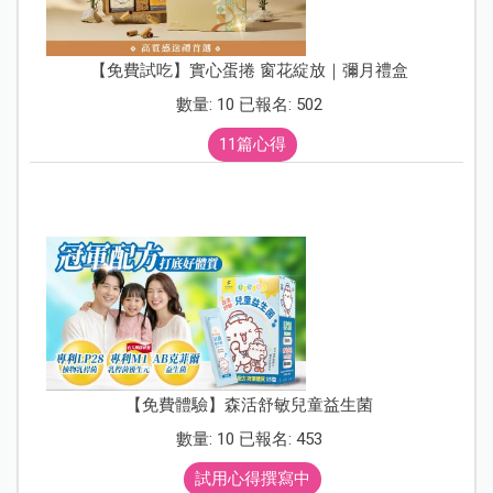
【免費試吃】實心蛋捲 窗花綻放｜彌月禮盒
數量: 10 已報名: 502
11篇心得
【免費體驗】森活舒敏兒童益生菌
數量: 10 已報名: 453
試用心得撰寫中