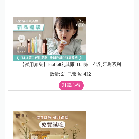
【試用募集】Richell利其爾 T.L.I第二代乳牙刷系列
數量: 21 已報名: 432
21篇心得