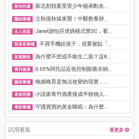
新北割頸案受害少年楊承勳名...
新知快遞
立秋後秋燥來襲！中醫教養肺...
醫師專欄
Janet謝怡芬虎媽模式禁3C，看...
名人家庭
不買手機給孩子，就要被貼「...
部落客專欄
為什麼不想或不敢生二胎？這8...
家庭關係
0.05%阿托品近視控制眼藥水納...
寶貝健康
晚婚晚育是無法改變的現實，...
醫師專欄
小說家青竹酒產後成半植物人...
產後照護
守護寶寶的黃金睡眠：為什麼...
專家專欄
試用募集
看更多