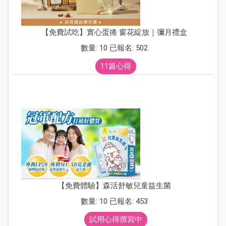
【免費試吃】實心蛋捲 窗花綻放｜彌月禮盒
數量: 10 已報名: 502
11篇心得
【免費體驗】森活舒敏兒童益生菌
數量: 10 已報名: 453
試用心得撰寫中