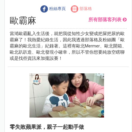
粉絲專頁
部落格
歐霸麻
所有部落客列表
當澔歐霸亂入生活後，就把我從知性少女變成把屎把尿的歐
霸麻了！我熱愛紀錄生活，因此我透過部落格及粉絲團「歐
霸麻的歐北生活」紀錄著。這裡有歐北Mermer、歐北開箱、
歐北趴趴造、歐北發現小確幸，所以不管你想要純放空瞎聊
或是找些資訊來加攏誒賽！
零失敗蘋果派，親子一起動手做