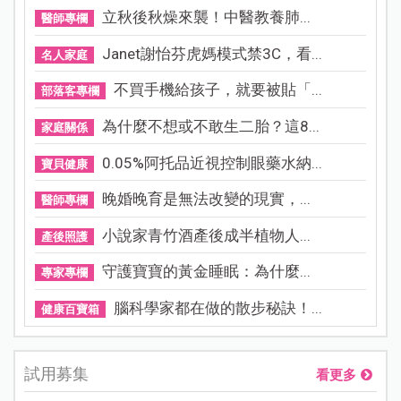
立秋後秋燥來襲！中醫教養肺...
醫師專欄
Janet謝怡芬虎媽模式禁3C，看...
名人家庭
不買手機給孩子，就要被貼「...
部落客專欄
為什麼不想或不敢生二胎？這8...
家庭關係
0.05%阿托品近視控制眼藥水納...
寶貝健康
晚婚晚育是無法改變的現實，...
醫師專欄
小說家青竹酒產後成半植物人...
產後照護
守護寶寶的黃金睡眠：為什麼...
專家專欄
腦科學家都在做的散步秘訣！...
健康百寶箱
試用募集
看更多