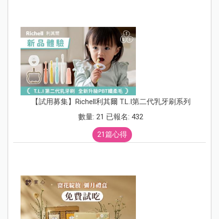
【試用募集】Richell利其爾 T.L.I第二代乳牙刷系列
數量: 21 已報名: 432
21篇心得