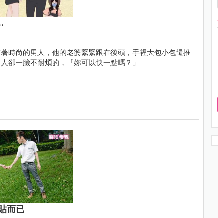
.
穿著時尚的男人，他的老婆緊緊跟在後頭，手裡大包小包還推
男人卻一臉不耐煩的，「妳可以快一點嗎？」
貼而已