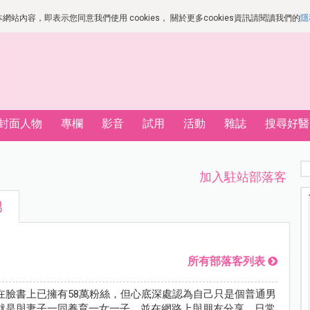
站內容，即表示您同意我們使用 cookies， 關於更多cookies資訊請閱讀我們的
隱
封面人物
專欄
影音
試用
活動
雜誌
搜尋好醫
加入駐站部落客
男
所有部落客列表
在臉書上已擁有58萬粉絲，但心底深處認為自己只是個普通男
就是與妻子一同養育一女一子，並在網路上與朋友分享，日常