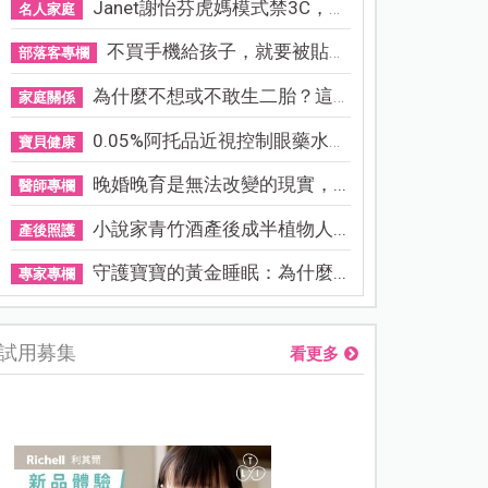
Janet謝怡芬虎媽模式禁3C，看...
名人家庭
不買手機給孩子，就要被貼「...
部落客專欄
為什麼不想或不敢生二胎？這8...
家庭關係
0.05%阿托品近視控制眼藥水納...
寶貝健康
晚婚晚育是無法改變的現實，...
醫師專欄
小說家青竹酒產後成半植物人...
產後照護
守護寶寶的黃金睡眠：為什麼...
專家專欄
試用募集
看更多