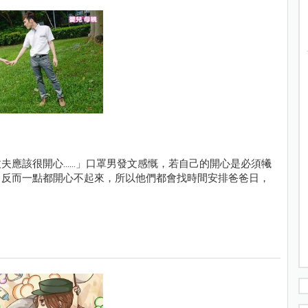
該很開心......」口罩男發文感慨，若自己的開心是必須犧
，反而一點都開心不起來，所以他們都會找時間安排爸爸日，