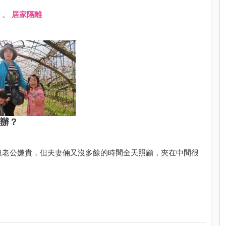
、
居家隔離
麼辦？
，但老公嫌貴，但夫妻倆又沒多餘的時間全天照顧，夾在中間很