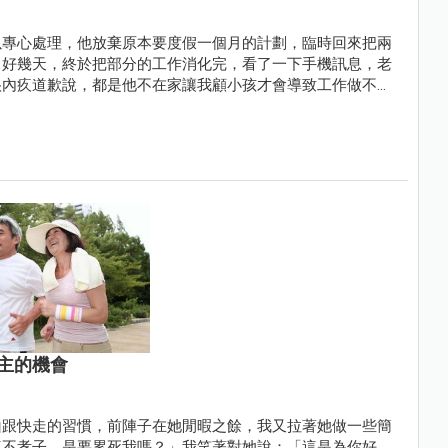
以專心處理，他放棄原本要度假一個月的計劃，臨時回來把兩
了好幾天，終於把部分的工作消化完，看了一下手機訊息，老
很內疚道歉說，都是他不在家讓我顧小孩才會導致工作做不
主的機會
山跟快走的習慣，前陣子在她閒暇之餘，我又拉著她做一些簡
這不孝子，是要累死我嗎？」我笑著對她說：「這是為你好，