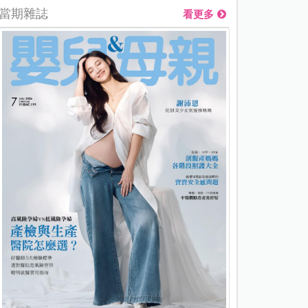
當期雜誌
看更多