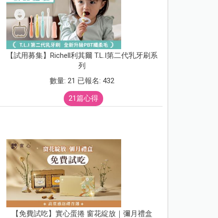
【試用募集】Richell利其爾 T.L.I第二代乳牙刷系
列
數量: 21 已報名: 432
21篇心得
【免費試吃】實心蛋捲 窗花綻放｜彌月禮盒