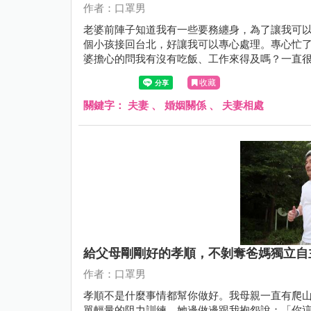
作者：口罩男
老婆前陣子知道我有一些要務纏身，為了讓我可
個小孩接回台北，好讓我可以專心處理。專心忙
婆擔心的問我有沒有吃飯、工作來得及嗎？一直
完，邊道歉邊跟我說：「老公，你辛苦了。」
收藏
關鍵字：
夫妻
、
婚姻關係
、
夫妻相處
給父母剛剛好的孝順，不剝奪爸媽獨立自
作者：口罩男
孝順不是什麼事情都幫你做好。我母親一直有爬
單輕量的阻力訓練，她邊做邊跟我抱怨說：「你