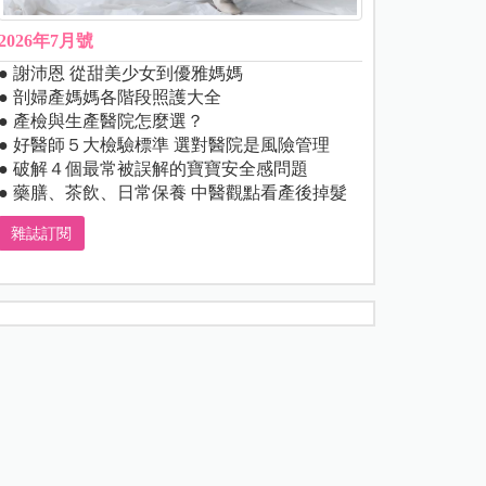
2026年7月號
● 謝沛恩 從甜美少女到優雅媽媽
● 剖婦產媽媽各階段照護大全
● 產檢與生產醫院怎麼選？
● 好醫師５大檢驗標準 選對醫院是風險管理
● 破解４個最常被誤解的寶寶安全感問題
● 藥膳、茶飲、日常保養 中醫觀點看產後掉髮
雜誌訂閱