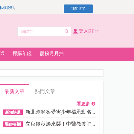
私權說明
。
我知道了
登入|註冊
師
採購年鑑
寵粉月月抽
最新文章
熱門文章
看更多
新北割頸案受害少年楊承勳名...
新知快遞
立秋後秋燥來襲！中醫教養肺...
醫師專欄