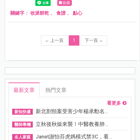
收藏
間、空間允許的情況下，媽媽親手做收涎餅乾送給我的寶
寶，這是非常有意義的。
關鍵字：
收涎餅乾
、
食譜
、
點心
←
上一頁
1
下一頁
→
最新文章
熱門文章
看更多
新北割頸案受害少年楊承勳名...
新知快遞
立秋後秋燥來襲！中醫教養肺...
醫師專欄
Janet謝怡芬虎媽模式禁3C，看...
名人家庭