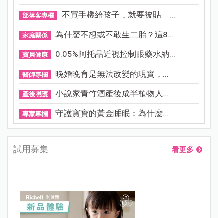
不買手機給孩子，就要被貼「...
部落客專欄
為什麼不想或不敢生二胎？這8...
家庭關係
0.05%阿托品近視控制眼藥水納...
寶貝健康
晚婚晚育是無法改變的現實，...
醫師專欄
小說家青竹酒產後成半植物人...
產後照護
守護寶寶的黃金睡眠：為什麼...
專家專欄
試用募集
看更多