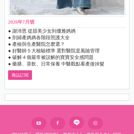
2026年7月號
● 謝沛恩 從甜美少女到優雅媽媽
● 剖婦產媽媽各階段照護大全
● 產檢與生產醫院怎麼選？
● 好醫師５大檢驗標準 選對醫院是風險管理
● 破解４個最常被誤解的寶寶安全感問題
● 藥膳、茶飲、日常保養 中醫觀點看產後掉髮
雜誌訂閱