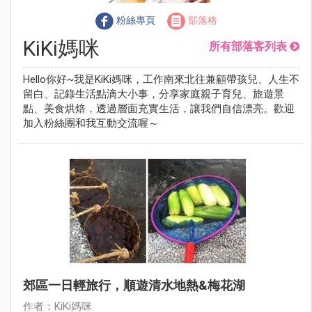
粉絲專頁
部落格
KiKi媽咪
所有部落客列表
Hello你好~我是KiKi媽咪，工作南來北往兼顧帶孩兒、人生不
留白、記錄生活點滴大小事，分享家庭親子育兒、旅遊景
點、美食烘焙，透過層面充實生活，讓我們自信漂亮。歡迎
加入粉絲團和我互動交流喔～
郊區一日輕旅行，順遊清水地熱&梅花湖
作者：KiKi媽咪