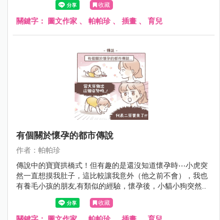
收藏
關鍵字：
圖文作家
、
帕帕珍
、
插畫
、
育兒
有個關於懷孕的都市傳說
作者：帕帕珍
傳說中的寶寶拱橋式！但有趣的是還沒知道懷孕時⋯小虎突
然一直想摸我肚子，這比較讓我意外（他之前不會），我也
有養毛小孩的朋友,有類似的經驗，懷孕後，小貓小狗突然不
會去踏她們的肚子，這是什麼生物的感測器嗎～～～
收藏
關鍵字：
圖文作家
、
帕帕珍
、
插畫
、
育兒