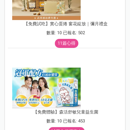
【免費試吃】實心蛋捲 窗花綻放｜彌月禮盒
數量: 10 已報名: 502
11篇心得
【免費體驗】森活舒敏兒童益生菌
數量: 10 已報名: 453