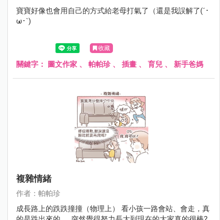
寶寶好像也會用自己的方式給老母打氣了（還是我誤解了(´･
ω･`)
收藏
關鍵字：
圖文作家
、
帕帕珍
、
插畫
、
育兒
、
新手爸媽
複雜情緒
作者：帕帕珍
成長路上的跌跌撞撞（物理上） 看小孩一路會站、會走，真
的是跌出來的...... 突然覺得努力長大到現在的大家真的很棒?