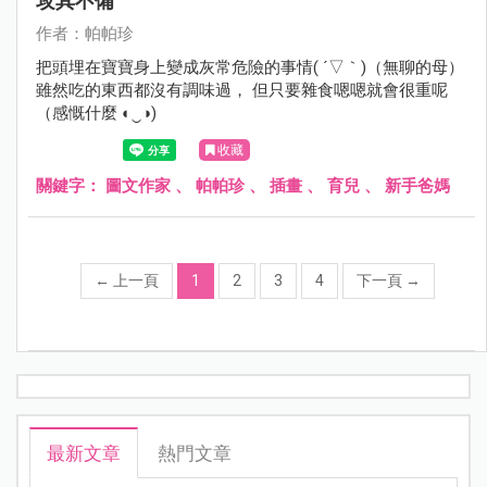
攻其不備
作者：帕帕珍
把頭埋在寶寶身上變成灰常危險的事情( ´▽｀)（無聊的母）
雖然吃的東西都沒有調味過， 但只要雜食嗯嗯就會很重呢
（感慨什麼 ◐‿◑)
收藏
關鍵字：
圖文作家
、
帕帕珍
、
插畫
、
育兒
、
新手爸媽
←
上一頁
1
2
3
4
下一頁
→
最新文章
熱門文章