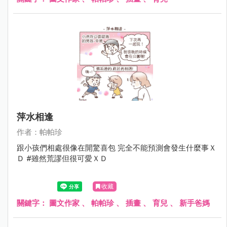
萍水相逢
作者：帕帕珍
跟小孩們相處很像在開驚喜包 完全不能預測會發生什麼事Ｘ
Ｄ #雖然荒謬但很可愛ＸＤ
收藏
關鍵字：
圖文作家
、
帕帕珍
、
插畫
、
育兒
、
新手爸媽