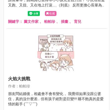
又跑、又扭、又在地上打滾......（到底） 反而更擔心長輩為了
追小孩、抱小孩扭到腰還是跌倒之類～
收藏
關鍵字：
圖文作家
、
帕帕珍
、
插畫
、
育兒
火焰大挑戰
作者：帕帕珍
朋友問結婚後，相處會不會有變化， 我覺得如果沒跟公婆
住，真的沒什麼差... 但有孩子絕對是巨變!!! 睡不飽真的是愛
情的殺手 (￣▽￣)