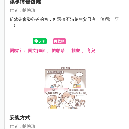
讓事情變複雜
作者：帕帕珍
雖然先會發爸爸的音，但還搞不清楚生父只有一個啊(￣▽
￣)
收藏
關鍵字：
圖文作家
、
帕帕珍
、
插畫
、
育兒
安慰方式
作者：帕帕珍