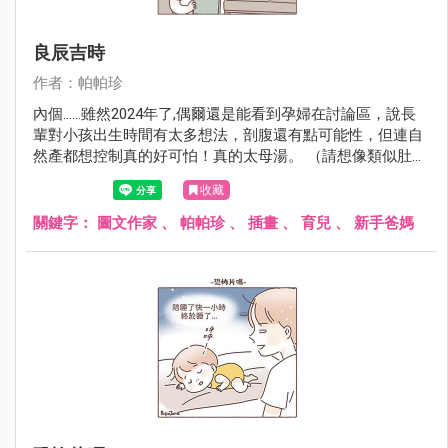
良辰吉時
作者：帕帕珍
內個......雖然2024年了,偶爾還是能看到孕婦在討論區，說長
輩對小孩出生時間有太多想法，剖腹還有點可能性，但連自
然產都想控制真的好可怕！真的太母湯。 （請想像類似肚子
痛又被車子輾過肚子，然後又想大便被要求憋住的感受）
收藏
關鍵字：
圖文作家
、
帕帕珍
、
插畫
、
育兒
、
新手爸媽