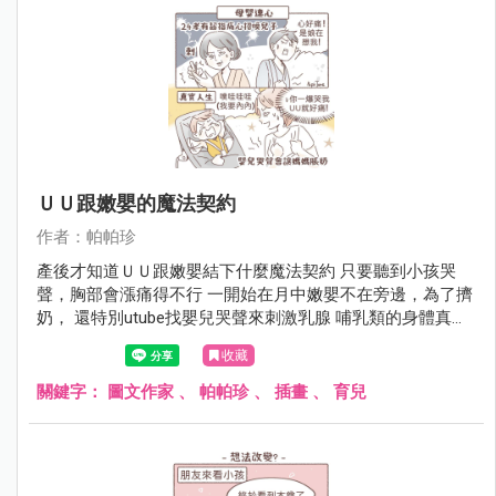
ＵＵ跟嫩嬰的魔法契約
作者：帕帕珍
產後才知道ＵＵ跟嫩嬰結下什麼魔法契約 只要聽到小孩哭
聲，胸部會漲痛得不行 一開始在月中嫩嬰不在旁邊，為了擠
奶， 還特別utube找嬰兒哭聲來刺激乳腺 哺乳類的身體真的
很不可思議啊（再次讚嘆）
收藏
關鍵字：
圖文作家
、
帕帕珍
、
插畫
、
育兒