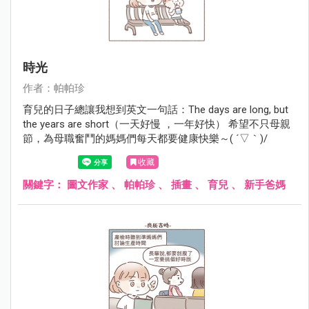
時光
作者：帕帕珍
育兒的日子總讓我想到英文一句話：The days are long, but
the years are short（一天好慢 ，一年好快） 希望不只母親
節，為母職奮鬥的媽媽們每天都要健康快樂～( ´▽｀)/
收藏
關鍵字：
圖文作家
、
帕帕珍
、
插畫
、
育兒
、
新手爸媽