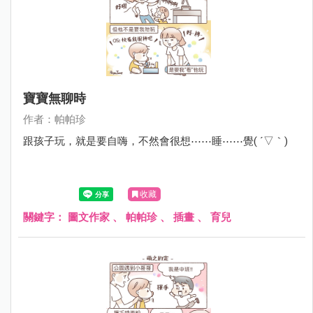
寶寶無聊時
作者：帕帕珍
跟孩子玩，就是要自嗨，不然會很想⋯⋯睡⋯⋯覺( ´▽｀)
收藏
關鍵字：
圖文作家
、
帕帕珍
、
插畫
、
育兒