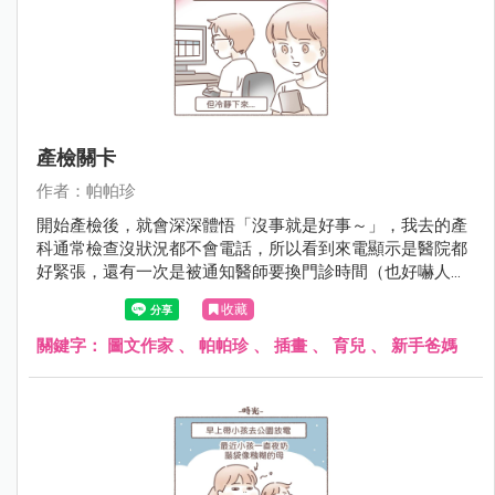
產檢關卡
作者：帕帕珍
開始產檢後，就會深深體悟「沒事就是好事～」，我去的產
科通常檢查沒狀況都不會電話，所以看到來電顯示是醫院都
好緊張，還有一次是被通知醫師要換門診時間（也好嚇人
啊！）現在網路太方便，會查到很多準爸媽分享許多虛驚一
收藏
場的檢查報告 （通常第一次檢查異常,會再被要求第二次更精
細的檢查），或真的有狀況的......看了都會跟著很難過 (｡･
關鍵字：
圖文作家
、
帕帕珍
、
插畫
、
育兒
、
新手爸媽
ω･｡)。