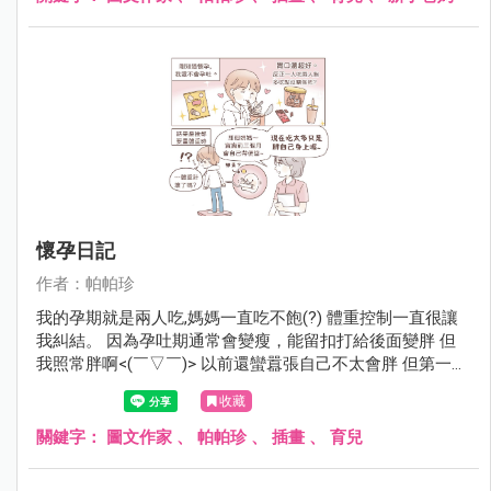
懷孕日記
作者：帕帕珍
我的孕期就是兩人吃,媽媽一直吃不飽(?) 體重控制一直很讓
我糾結。 因為孕吐期通常會變瘦，能留扣打給後面變胖 但
我照常胖啊<(￣▽￣)> 以前還蠻囂張自己不太會胖 但第一次
紀錄46。18w我就52了。 通常建議整個孕期重10-14kg 剩
收藏
下的日子留給8kg，我開始沒保握勒（腋下冒汗 ) 最後我決定
轉念，嗯。 應該是第一次紀錄的體重被量太輕了吧～￣▽￣
關鍵字：
圖文作家
、
帕帕珍
、
插畫
、
育兒
(摸下巴)