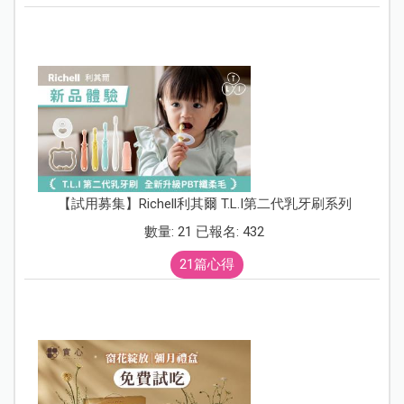
【試用募集】Richell利其爾 T.L.I第二代乳牙刷系列
數量: 21 已報名: 432
21篇心得