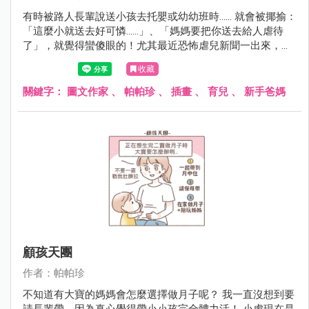
有時被路人長輩說送小孩去托嬰或幼幼班時...... 就會被揶揄：
「這麼小就送去好可憐......」、「媽媽要把你送去給人虐待
了」，就覺得蠻傻眼的！尤其最近恐怖虐兒新聞一出來，討
論度很高，大家就更關注相關從業人員其實保母的年齡斷層
收藏
很大，有六成都50歲以上......真的不難理解年輕人不想投入這
份行業。只能感謝小虎的保母讓我蠻放心的，真的薪資有
關鍵字：
圖文作家
、
帕帕珍
、
插畫
、
育兒
、
新手爸媽
價，專業與耐心無價啊.....
顧孩天團
作者：帕帕珍
不知道有大寶的媽媽會怎麼選擇做月子呢？ 我一直沒想到要
請長輩帶，因為真心覺得帶小小孩完全體力活！ 小虎現在是