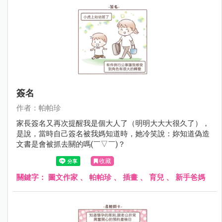
簽名
作者：帕帕珍
家長簽名又再次提醒我是個大人了（明明大大大很久了），
是說，當時自己簽名被我媽知道時，她冷笑說：妳知道偽造
文書是會被抓去關的嗎(￣▽￣)？
收藏
關鍵字：
圖文作家
、
帕帕珍
、
插畫
、
育兒
、
新手爸媽