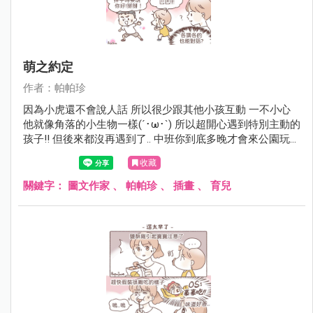
萌之約定
作者：帕帕珍
因為小虎還不會說人話 所以很少跟其他小孩互動 一不小心
他就像角落的小生物一樣(´･ω･`) 所以超開心遇到特別主動的
孩子!! 但後來都沒再遇到了.. 中班你到底多晚才會來公園玩呀
(￣▽￣)
收藏
關鍵字：
圖文作家
、
帕帕珍
、
插畫
、
育兒