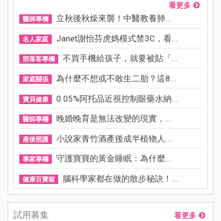
看更多
立秋後秋燥來襲！中醫教養肺...
醫師專欄
Janet謝怡芬虎媽模式禁3C，看...
名人家庭
不買手機給孩子，就要被貼「...
部落客專欄
為什麼不想或不敢生二胎？這8...
家庭關係
0.05%阿托品近視控制眼藥水納...
寶貝健康
晚婚晚育是無法改變的現實，...
醫師專欄
小說家青竹酒產後成半植物人...
產後照護
守護寶寶的黃金睡眠：為什麼...
專家專欄
腦科學家都在做的散步秘訣！...
健康百寶箱
試用募集
看更多