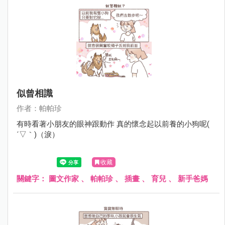
似曾相識
作者：帕帕珍
有時看著小朋友的眼神跟動作 真的懷念起以前養的小狗呢(
´▽｀)（淚）
收藏
關鍵字：
圖文作家
、
帕帕珍
、
插畫
、
育兒
、
新手爸媽