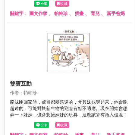
收藏
關鍵字：
圖文作家
、
帕帕珍
、
插畫
、
育兒
、
新手爸媽
雙寶互動
作者：帕帕珍
龍妹剛回家時，虎哥都躲遠遠的，尤其妹妹哭起來，他會跑
超遠的，可能對於新生物的到臨有點不適應。現在開始會想
弄一下妹妹，也會想搶妹妹的玩具，這應該算有漸入佳境！
收藏
關鍵字：
圖文作家
、
帕帕珍
、
插畫
、
育兒
、
新手爸媽