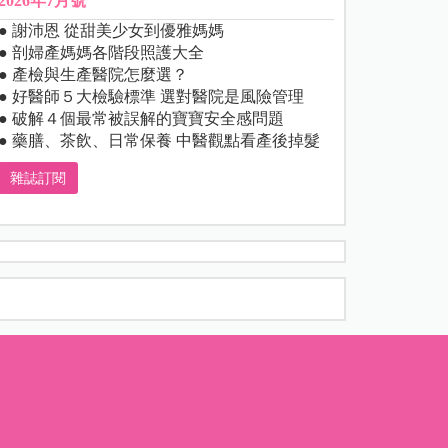
2026年7月號
● 謝沛恩 從甜美少女到優雅媽媽
● 剖婦產媽媽各階段照護大全
● 產檢與生產醫院怎麼選？
● 好醫師５大檢驗標準 選對醫院是風險管理
● 破解４個最常被誤解的寶寶安全感問題
● 藥膳、茶飲、日常保養 中醫觀點看產後掉髮
雜誌訂閱