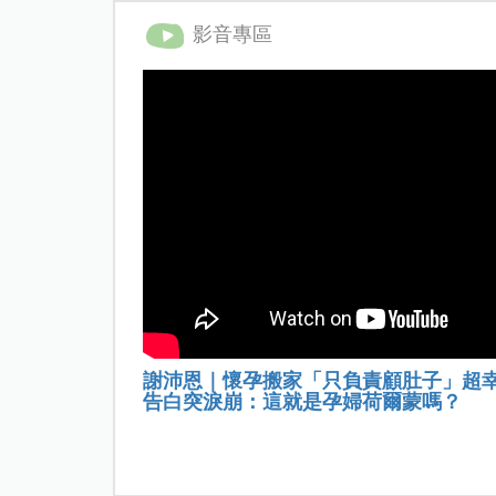
影音專區
謝沛恩｜懷孕搬家「只負責顧肚子」超
告白突淚崩：這就是孕婦荷爾蒙嗎？