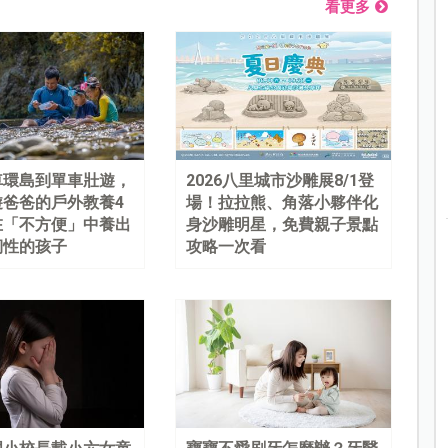
看更多
車環島到單車壯遊，
2026八里城市沙雕展8/1登
遊爸爸的戶外教養4
場！拉拉熊、角落小夥伴化
在「不方便」中養出
身沙雕明星，免費親子景點
韌性的孩子
攻略一次看