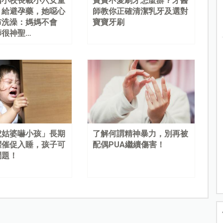
國小校長載小六女童
寶寶不愛刷牙怎麼辦？牙醫
、給避孕藥，她噁心
師教你正確清潔乳牙及選對
布洗澡：媽媽不會
寶寶牙刷
師很神聖…
虎姑婆嚇小孩」長期
了解何謂精神暴力，別再被
懼催促入睡，孩子可
配偶PUA繼續傷害！
問題！