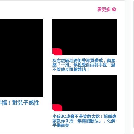
看更多
狄志杰瞞老婆衝香港買鑽戒，顏嘉
樂「一招」拿捏愛自由射手座：越
不管他反而越體貼！
幸福！對兒子感性
小孩3C成癮不是管教太鬆！親職專
家教你 3 招「無痛戒斷法」，化解
手機衝突