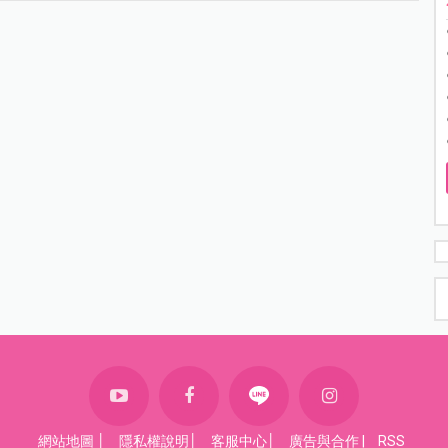
網站地圖
│
隱私權說明
│
客服中心
│
廣告與合作
|
RSS