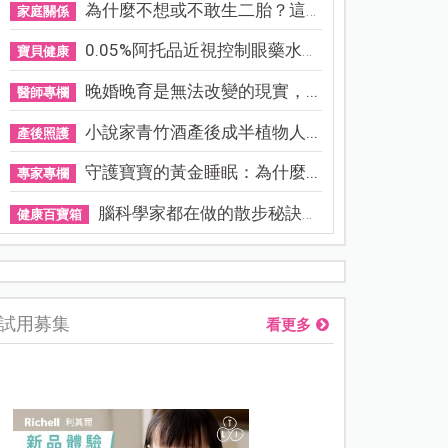
為什麼不想或不敢生二胎？這8...
家庭關係
0.05%阿托品近視控制眼藥水納...
寶貝健康
晚婚晚育是無法改變的現實，...
醫師專欄
小說家青竹酒產後成半植物人...
產後照護
守護寶寶的黃金睡眠：為什麼...
專家專欄
腦科學家都在做的散步秘訣！...
健康百寶箱
熊本強震讓台灣人也揪心！無印良品店員發枕頭護頭、陪伴撤離
試用募集
看更多