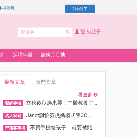
私權說明
。
我知道了
登入|註冊
師
採購年鑑
寵粉月月抽
最新文章
熱門文章
看更多
立秋後秋燥來襲！中醫教養肺...
醫師專欄
Janet謝怡芬虎媽模式禁3C，看...
名人家庭
不買手機給孩子，就要被貼「...
部落客專欄