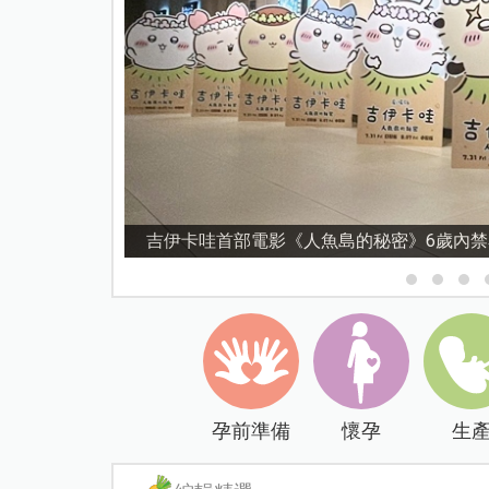
資優教育15問！師鐸獎名師陳宥妤：資優教
孕前準備
懷孕
生