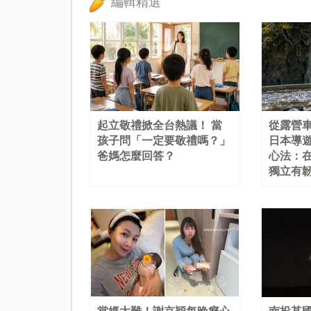
編輯精選
起立敬禮掀全台熱議！ 當
從露營
孩子問「一定要敬禮嗎？」
日本導
爸媽怎麼回答？
心法：
獨立有