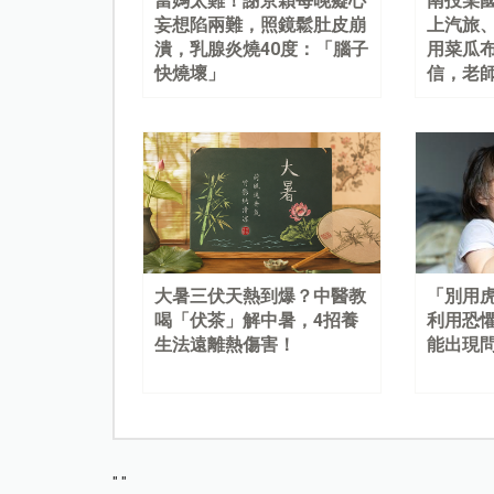
當媽太難！謝京穎每晚癡心
南投某
妄想陷兩難，照鏡鬆肚皮崩
上汽旅
潰，乳腺炎燒40度：「腦子
用菜瓜
快燒壞」
信，老
大暑三伏天熱到爆？中醫教
「別用
喝「伏茶」解中暑，4招養
利用恐
生法遠離熱傷害！
能出現
"
"