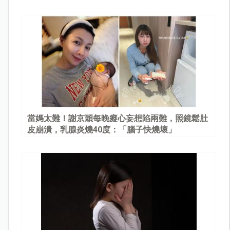
當媽太難！謝京穎每晚癡心妄想陷兩難，照鏡鬆肚
皮崩潰，乳腺炎燒40度：「腦子快燒壞」