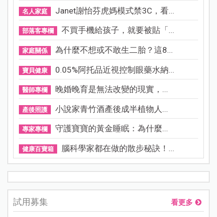
Janet謝怡芬虎媽模式禁3C，看...
名人家庭
不買手機給孩子，就要被貼「...
部落客專欄
為什麼不想或不敢生二胎？這8...
家庭關係
0.05%阿托品近視控制眼藥水納...
寶貝健康
晚婚晚育是無法改變的現實，...
醫師專欄
小說家青竹酒產後成半植物人...
產後照護
守護寶寶的黃金睡眠：為什麼...
專家專欄
腦科學家都在做的散步秘訣！...
健康百寶箱
試用募集
看更多