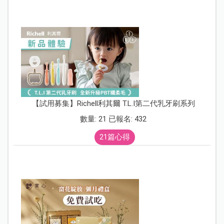
【試用募集】Richell利其爾 T.L.I第二代乳牙刷系列
數量: 21 已報名: 432
21篇心得