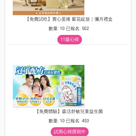
【免費試吃】實心蛋捲 窗花綻放｜彌月禮盒
數量: 10 已報名: 502
11篇心得
【免費體驗】森活舒敏兒童益生菌
數量: 10 已報名: 453
試用心得撰寫中