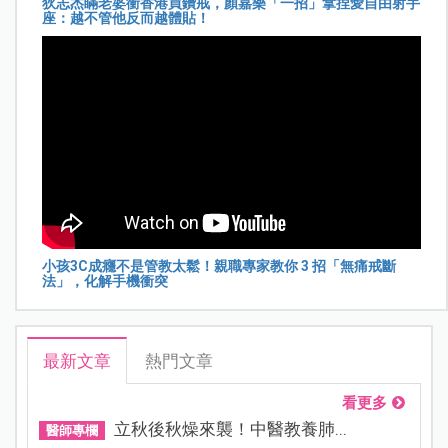
狄志杰瞞老婆衝香港買鑽戒，顏嘉樂「一招」拿捏愛自由射手
座：越不管他反而越體貼！
小孩3C成癮不是管教太鬆！親職專家教你 3 招「無痛戒斷
法」，化解手機衝突
最新文章
熱門文章
看更多
立秋後秋燥來襲！中醫教養肺...
醫師專欄