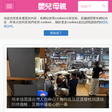
Toggle
navigation
為提供您更多優質的內容，本網站使用cookies分析技術。若繼續閱覽本網站內
容，即表示您同意我們使用 cookies， 關於更多cookies資訊請閱讀我們的
隱私
權說明
。
我知道了
，
熊本強震讓台灣人也揪心！無印良品店員發枕頭護頭、
陪伴撤離，災難中最暖心的一幕