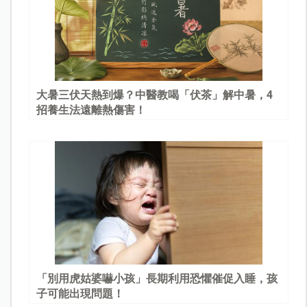
大暑三伏天熱到爆？中醫教喝「伏茶」解中暑，4
招養生法遠離熱傷害！
「別用虎姑婆嚇小孩」長期利用恐懼催促入睡，孩
子可能出現問題！