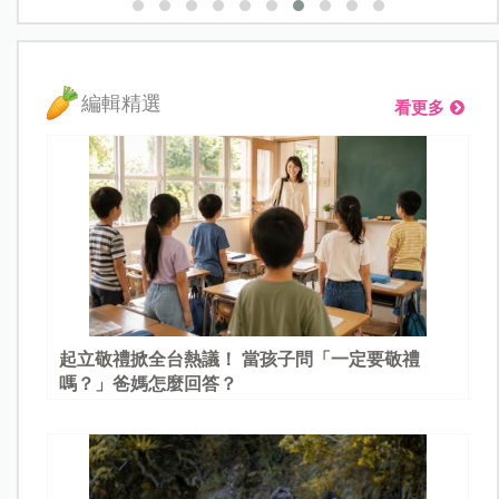
編輯精選
看更多
起立敬禮掀全台熱議！ 當孩子問「一定要敬禮
嗎？」爸媽怎麼回答？