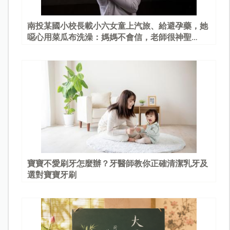
南投某國小校長載小六女童上汽旅、給避孕藥，她
噁心用菜瓜布洗澡：媽媽不會信，老師很神聖…
寶寶不愛刷牙怎麼辦？牙醫師教你正確清潔乳牙及
選對寶寶牙刷