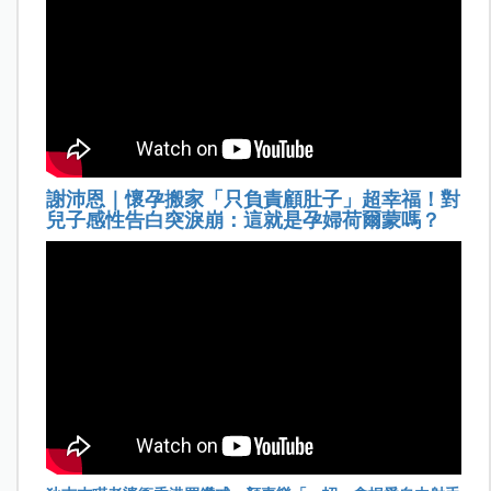
謝沛恩｜懷孕搬家「只負責顧肚子」超幸福！對
兒子感性告白突淚崩：這就是孕婦荷爾蒙嗎？