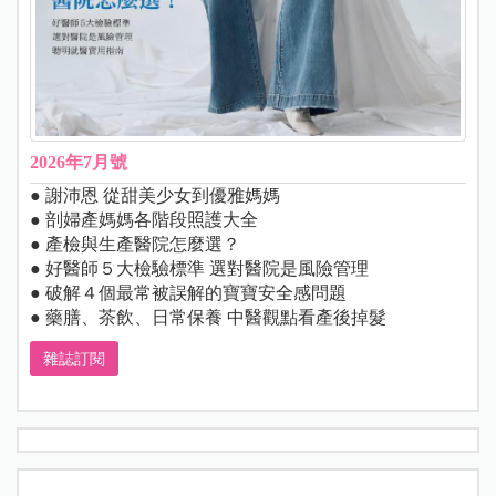
2026年7月號
● 謝沛恩 從甜美少女到優雅媽媽
● 剖婦產媽媽各階段照護大全
● 產檢與生產醫院怎麼選？
● 好醫師５大檢驗標準 選對醫院是風險管理
● 破解４個最常被誤解的寶寶安全感問題
● 藥膳、茶飲、日常保養 中醫觀點看產後掉髮
雜誌訂閱