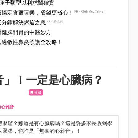
疹子類型以利求醫確實
價搞定食宿玩樂，省錢更省心！
PR・Club Med Taiwan
三分鐘解決燃眉之急
PR・易借網
看健脾開胃的中醫妙方
童過敏性鼻炎照護全攻略！
音」！一定是心臟病？
收藏
的心雜音
怎麼辦？難道是有心臟病嗎？這是許多家長收到學
太緊張，也許是「無辜的心雜音」！