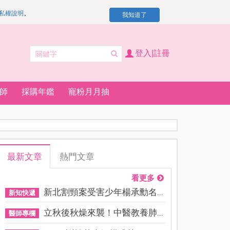
私權說明
。
我知道了
登入|註冊
師
採購年鑑
寵粉月月抽
最新文章
熱門文章
看更多
新北割頸案受害少年楊承勳名...
新知快遞
立秋後秋燥來襲！中醫教養肺...
醫師專欄