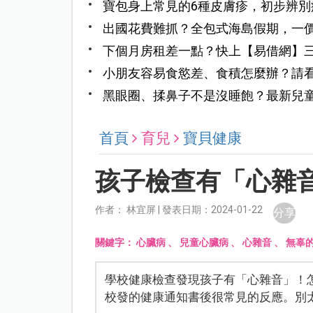
寶包身上常見的6種皮膚疹，初步辨別
出國花費難抓？全包式海島假期，一
下個月房租差一點？快上【易借網】
小朋友容易食慾差、食積怎麼辦？請
黑眼圈、揉鼻子不是沒睡飽？最新兒
首頁
育兒
寶貝健康
孩子檢查有「心雜
作者： 林宜屏 | 發表日期：2024-01-22
分享
關鍵字：
心臟病
、
兒童心臟病
、
心雜音
、
無辜
學校健康檢查發現孩子有「心雜音」！
校發的健康通知書後很常見的反應。別