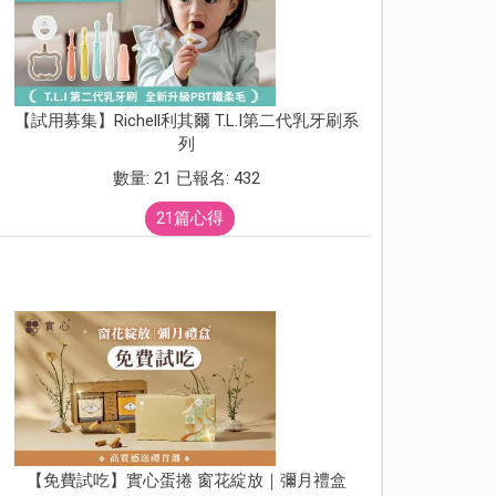
【試用募集】Richell利其爾 T.L.I第二代乳牙刷系
列
數量: 21 已報名: 432
21篇心得
【免費試吃】實心蛋捲 窗花綻放｜彌月禮盒