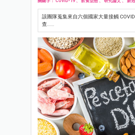
關鍵字：
COVID-19
、
飲食型態
、
研究論文
、
新
該團隊蒐集來自六個國家大量接觸 COVI
查......