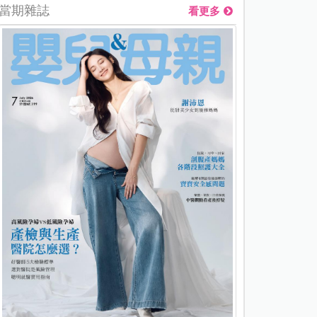
當期雜誌
看更多