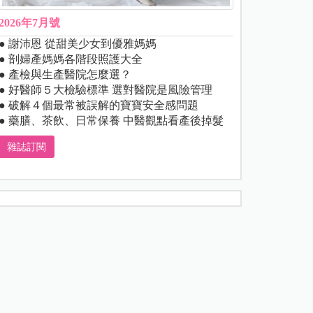
2026年7月號
● 謝沛恩 從甜美少女到優雅媽媽
● 剖婦產媽媽各階段照護大全
● 產檢與生產醫院怎麼選？
● 好醫師５大檢驗標準 選對醫院是風險管理
● 破解４個最常被誤解的寶寶安全感問題
● 藥膳、茶飲、日常保養 中醫觀點看產後掉髮
雜誌訂閱