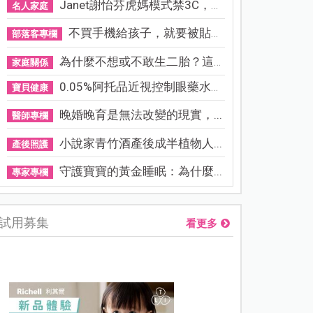
Janet謝怡芬虎媽模式禁3C，看...
名人家庭
不買手機給孩子，就要被貼「...
部落客專欄
為什麼不想或不敢生二胎？這8...
家庭關係
0.05%阿托品近視控制眼藥水納...
寶貝健康
晚婚晚育是無法改變的現實，...
醫師專欄
小說家青竹酒產後成半植物人...
產後照護
守護寶寶的黃金睡眠：為什麼...
專家專欄
試用募集
看更多