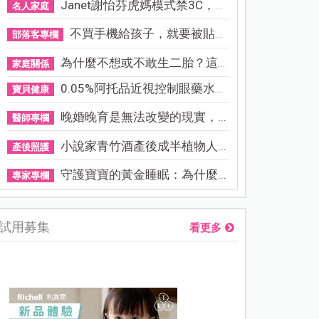
Janet謝怡芬虎媽模式禁3C，看...
名人家庭
不買手機給孩子，就要被貼「...
部落客專欄
為什麼不想或不敢生二胎？這8...
家庭關係
0.05%阿托品近視控制眼藥水納...
寶貝健康
晚婚晚育是無法改變的現實，...
醫師專欄
小說家青竹酒產後成半植物人...
產後照護
守護寶寶的黃金睡眠：為什麼...
專家專欄
試用募集
看更多