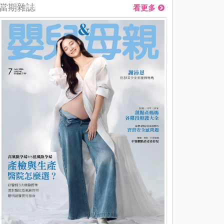
當期雜誌
看更多