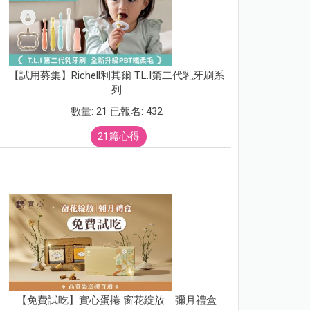
【試用募集】Richell利其爾 T.L.I第二代乳牙刷系
列
數量: 21 已報名: 432
21篇心得
【免費試吃】實心蛋捲 窗花綻放｜彌月禮盒