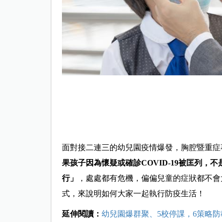
面對接二連三的幼兒園疫情爆發，胸腔暨重症
果孩子因為懷疑或確診COVID-19被匡列
行」
，處處都有危機，偏偏兒童的症狀都不會
式，來說明如何大家一起執行防疫生活！
延伸閱讀：
幼兒園爆群聚、5校停課，6策略