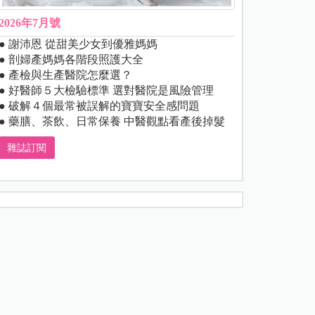
2026年7月號
● 謝沛恩 從甜美少女到優雅媽媽
● 剖婦產媽媽各階段照護大全
● 產檢與生產醫院怎麼選？
● 好醫師５大檢驗標準 選對醫院是風險管理
● 破解４個最常被誤解的寶寶安全感問題
● 藥膳、茶飲、日常保養 中醫觀點看產後掉髮
雜誌訂閱