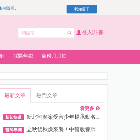
私權說明
。
我知道了
登入|註冊
師
採購年鑑
寵粉月月抽
最新文章
熱門文章
看更多
新北割頸案受害少年楊承勳名...
新知快遞
立秋後秋燥來襲！中醫教養肺...
醫師專欄