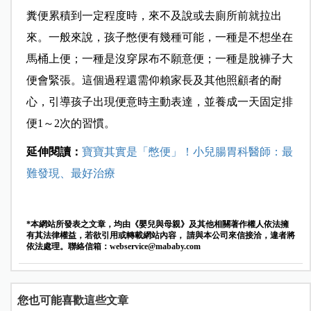
糞便累積到一定程度時，來不及說或去廁所前就拉出
來。一般來說，孩子憋便有幾種可能，一種是不想坐在
馬桶上便；一種是沒穿尿布不願意便；一種是脫褲子大
便會緊張。這個過程還需仰賴家長及其他照顧者的耐
心，引導孩子出現便意時主動表達，並養成一天固定排
便1～2次的習慣。
延伸閱讀：
寶寶其實是「憋便」！小兒腸胃科醫師：最
難發現、最好治療
*本網站所發表之文章，均由《嬰兒與母親》及其他相關著作權人依法擁
有其法律權益，若欲引用或轉載網站內容， 請與本公司來信接洽，違者將
依法處理。聯絡信箱：
webservice@mababy.com
您也可能喜歡這些文章