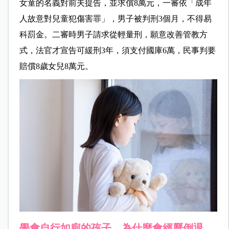
女童的名義對前夫提告，並求償8萬元，一審依「成年
人故意對兒童犯傷害罪」，男子被判刑3個月，不得易
科罰金。二審時男子請求從輕量刑，願意改善管教方
式，法官才宣告可緩刑3年，須支付國庫6萬，民事判要
賠償8歲女兒8萬元。
學會自行如廁的孩子，為什麼會經歷倒退