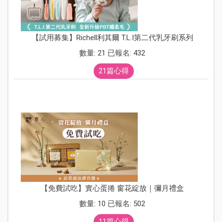
【試用募集】Richell利其爾 T.L.I第二代乳牙刷系列
數量: 21 已報名: 432
21篇心得
【免費試吃】實心蛋捲 窗花綻放｜彌月禮盒
數量: 10 已報名: 502
11篇心得