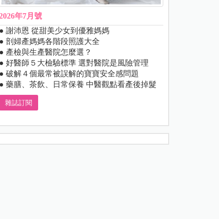
2026年7月號
● 謝沛恩 從甜美少女到優雅媽媽
● 剖婦產媽媽各階段照護大全
● 產檢與生產醫院怎麼選？
● 好醫師５大檢驗標準 選對醫院是風險管理
● 破解４個最常被誤解的寶寶安全感問題
● 藥膳、茶飲、日常保養 中醫觀點看產後掉髮
雜誌訂閱