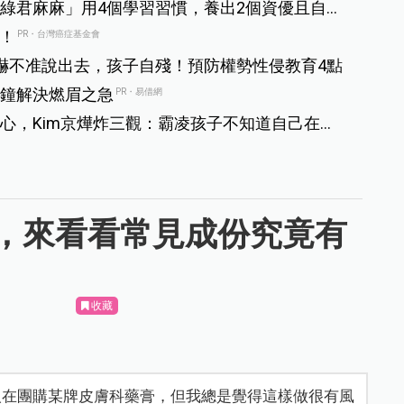
綠君麻麻」用4個學習習慣，養出2個資優且自律
！
PR・台灣癌症基金會
嚇不准說出去，孩子自殘！預防權勢性侵教育4點
鐘解決燃眉之急
PR・易借網
心，Kim京燁炸三觀：霸凌孩子不知道自己在霸
，來看看常見成份究竟有
收藏
人在團購某牌皮膚科藥膏，但我總是覺得這樣做很有風