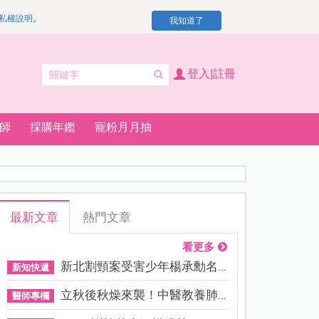
私權說明
。
我知道了
登入|註冊
師
採購年鑑
寵粉月月抽
最新文章
熱門文章
看更多
新北割頸案受害少年楊承勳名...
新知快遞
立秋後秋燥來襲！中醫教養肺...
醫師專欄