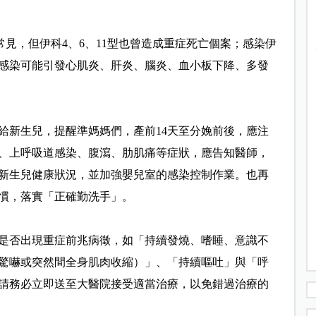
見，但伊科4、6、11型也曾造成重症死亡個案；感染伊
感染可能引發心肌炎、肝炎、腦炎、血小板下降、多發
給新生兒，提醒準媽媽們，產前14天至分娩前後，應注
、上呼吸道感染、腹瀉、肋肌痛等症狀，應告知醫師，
新生兒健康狀況，並加強嬰兒室的感染控制作業。也再
慣，落實「正確勤洗手」。
是否出現重症前兆病徵，如「持續發燒、嗜睡、意識不
驚嚇或突然間全身肌肉收縮）」、「持續嘔吐」與「呼
請務必立即送至大醫院接受適當治療，以免錯過治療的