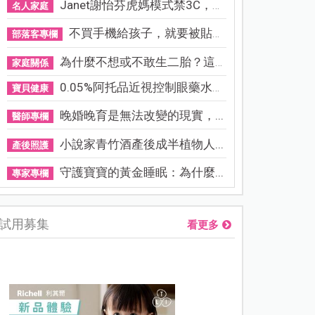
Janet謝怡芬虎媽模式禁3C，看...
名人家庭
不買手機給孩子，就要被貼「...
部落客專欄
為什麼不想或不敢生二胎？這8...
家庭關係
0.05%阿托品近視控制眼藥水納...
寶貝健康
晚婚晚育是無法改變的現實，...
醫師專欄
小說家青竹酒產後成半植物人...
產後照護
守護寶寶的黃金睡眠：為什麼...
專家專欄
試用募集
看更多