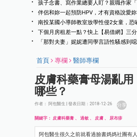
孩子念書、寫作業總要人盯？親職作家「
的孩子
伴侶和妳一起預防HPV，才有資格說愛妳
南投某國小導師教室放學性侵2女童，恐
下個月房租差一點？快上【易借網】三分
「那對夫妻」妮妮遭同學言語性騷感到噁
凌
首頁
專欄
醫師專欄
皮膚科藥膏母湯亂用
哪些？
作者： 阿包醫生 | 發表日期：2018-12-26
分享
關鍵字：
皮膚科藥膏
、
過敏
、
皮膚
、
尿布疹
阿包醫生很久之前就看過臉書媽媽社團有