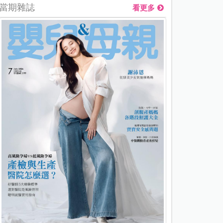
當期雜誌
看更多