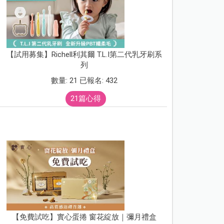
【試用募集】Richell利其爾 T.L.I第二代乳牙刷系
列
數量: 21 已報名: 432
21篇心得
【免費試吃】實心蛋捲 窗花綻放｜彌月禮盒