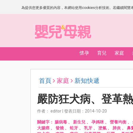
為提供您更多優質的內容，本網站使用cookies分析技術。若繼續閱覽本網
懷孕
育兒
家庭
首頁
家庭
新知快遞
嚴防狂犬病、登革
作者： editor | 發表日期：2014-10-20
關鍵字：
腸病毒
、
新生兒
、
孕媽咪
、
營養均衡
、
大腸癌
、
發燒
、
蛀牙
、
乳牙
、
塗氟
、
肺炎
、
鼻