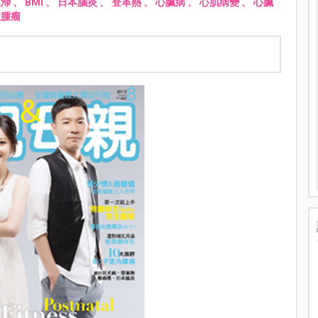
遲滯
、
BMI
、
日本腦炎
、
登革熱
、
心臟病
、
心肌病變
、
心臟
性腫瘤