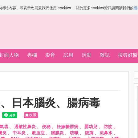
站內容，即表示您同意我們使用 cookies， 關於更多cookies資訊請閱讀我們的
隱
封面人物
專欄
影音
試用
活動
雜誌
搜尋好醫
熱、日本腦炎、腸病毒
收藏
氣喘
、
過敏性鼻炎
、
便秘
、
妊娠糖尿病
、
嬰幼兒
、
防蚊
、
竇炎
、
中耳炎
、
敗血症
、
腦膜炎
、
咳嗽
、
腹瀉
、
流鼻水
、