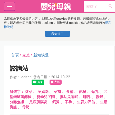
Toggle
navigation
為提供您更多優質的內容，本網站使用cookies分析技術。若繼續閱覽本網站內
容，即表示您同意我們使用 cookies， 關於更多cookies資訊請閱讀我們的
隱私
權說明
。
我知道了
首頁
家庭
新知快遞
諮詢站
作者： editor | 發表日期：2014-10-22
收藏
關鍵字：
懷孕
、
孕媽咪
、
孕期
、
食補
、
便秘
、
母乳
、
乙
型鏈球菌篩檢
、
嬰幼兒哭鬧
、
嬰幼兒睡眠
、
哺乳
、
親餵
、
分離焦慮
、
足底肌膜炎
、
鈣質
、
不孕
、
生育力評估
、
生活
資訊
、
母奶