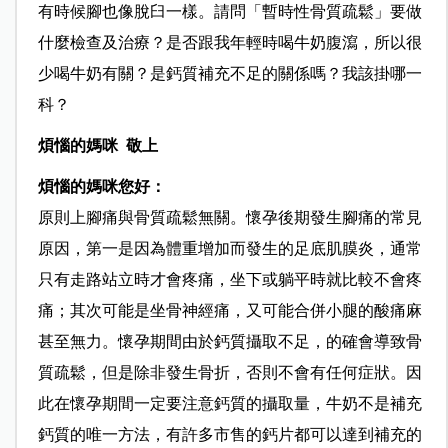
有時候腳也像脫臼一樣。請問「暫時性骨質疏鬆」要做
什麼檢查及治療？是否跟我年輕時喝牛奶腹瀉，所以很
少喝牛奶有關？是鈣質補充不足的關係嗎？我該掛哪一
科？
煩惱的媽咪 敬上
煩惱的媽咪您好：
原則上腳痛與骨質疏鬆無關。懷孕後期發生腳痛的常見
原因，第一是因為體重增加而發生的足底肌膜炎，通常
只有走路站立時才會疼痛，坐下或躺平時就比較不會疼
痛；其次可能是坐骨神經痛，又可能合併小腿的酸痛麻
甚至無力。懷孕期間由於鈣質攝取不足，的確會導致骨
質疏鬆，但是除非發生骨折，否則不會有任何症狀。因
此在懷孕期間一定要注意鈣質的攝取量，牛奶不是補充
鈣質的唯一方法，有許多市售的鈣片都可以達到補充的