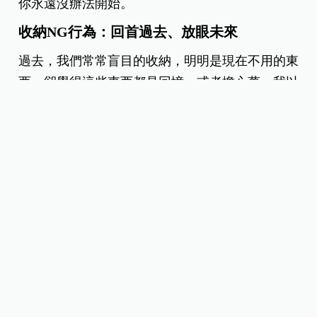
你永遠沒辦法開始。
收納NG行為：回首過去、放眼未來
過去，我們常常盲目的收納，明明是現在不用的東
西，卻覺得這些東西都是回憶，或者擔心萬一我以
後要用到怎麼辦，活在過去或是未來，為了保留這
些東西買更多的櫃子來存放。
廖哥以前也曾經保存小時候各式各樣的信件或便條
紙，像是別人寫給他的信，問她：「廖心筠你是不
是喜歡17號！」「我現在連17號都不知道是誰
了！」另外，更糗的一次是，廖哥穿著好幾年前買
的破萬元的皮衣出門，走在路上有一個男生在後面
叫他，廖哥還以為他是要搭訕，沒想到對方說：
「小姐，你一直掉屑屑！」原來是皮衣因為放太久
了沿路風化，超丟臉的！