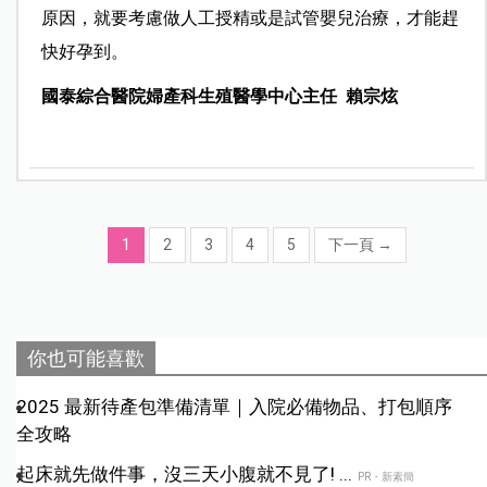
原因，就要考慮做人工授精或是試管嬰兒治療，才能趕
快好孕到。
國泰綜合醫院婦產科生殖醫學中心主任 賴宗炫
1
2
3
4
5
下一頁
→
你也可能喜歡
2025 最新待產包準備清單｜入院必備物品、打包順序
全攻略
起床就先做件事，沒三天小腹就不見了! ...
PR・新素簡