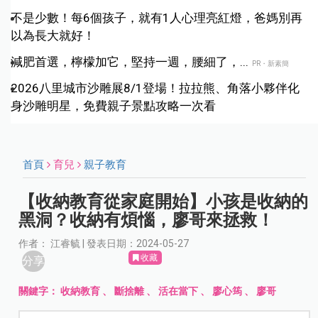
不是少數！每6個孩子，就有1人心理亮紅燈，爸媽別再
以為長大就好！
減肥首選，檸檬加它，堅持一週，腰細了，...
PR・新素簡
2026八里城市沙雕展8/1登場！拉拉熊、角落小夥伴化
身沙雕明星，免費親子景點攻略一次看
首頁
育兒
親子教育
【收納教育從家庭開始】小孩是收納的
黑洞？收納有煩惱，廖哥來拯救！
作者： 江睿毓 | 發表日期：2024-05-27
收藏
分享
關鍵字：
收納教育
、
斷捨離
、
活在當下
、
廖心筠
、
廖哥