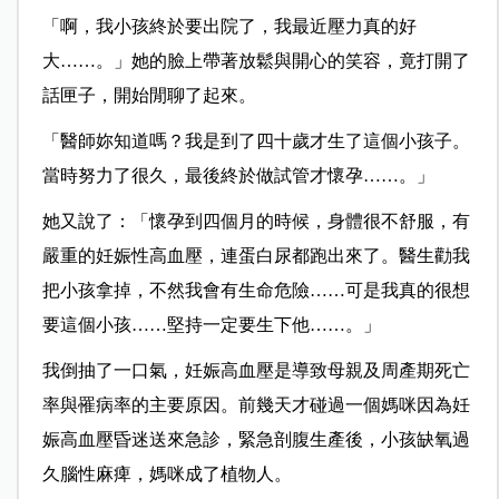
「啊，我小孩終於要出院了，我最近壓力真的好
大……。」她的臉上帶著放鬆與開心的笑容，竟打開了
話匣子，開始閒聊了起來。
「醫師妳知道嗎？我是到了四十歲才生了這個小孩子。
當時努力了很久，最後終於做試管才懷孕……。」
她又說了：「懷孕到四個月的時候，身體很不舒服，有
嚴重的妊娠性高血壓，連蛋白尿都跑出來了。醫生勸我
把小孩拿掉，不然我會有生命危險……可是我真的很想
要這個小孩……堅持一定要生下他……。」
我倒抽了一口氣，妊娠高血壓是導致母親及周產期死亡
率與罹病率的主要原因。前幾天才碰過一個媽咪因為妊
娠高血壓昏迷送來急診，緊急剖腹生產後，小孩缺氧過
久腦性麻痺，媽咪成了植物人。