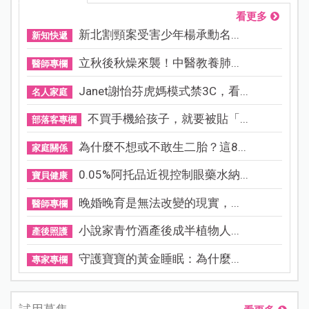
看更多
新北割頸案受害少年楊承勳名...
新知快遞
立秋後秋燥來襲！中醫教養肺...
醫師專欄
Janet謝怡芬虎媽模式禁3C，看...
名人家庭
不買手機給孩子，就要被貼「...
部落客專欄
為什麼不想或不敢生二胎？這8...
家庭關係
0.05%阿托品近視控制眼藥水納...
寶貝健康
晚婚晚育是無法改變的現實，...
醫師專欄
小說家青竹酒產後成半植物人...
產後照護
守護寶寶的黃金睡眠：為什麼...
專家專欄