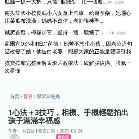
肚腩一抓一大把，只需1個雞蛋，用一個瘦...
PR・新素簡
南投某國小校長載小六女童上汽旅、給避孕藥，她噁心
用菜瓜布洗澡：媽媽不會信，老師很神聖…
減肥首選，檸檬加它，堅持一週，腰細了，...
PR・新素簡
高爾宣OSN和RĒD°芮德︱她曾不想生小孩，因老公這句
話改變了她！他告白老婆：照顧大家的正能量很吸引我
寶寶按摩完整圖解＆影片教學法！緩解腸絞痛、脹氣一
次看懂
首頁
育兒
學習當爸媽
1心法＋3技巧，相機、手機輕鬆拍出
孩子滿滿幸福感
作者： 林宜屏 | 發表日期：2023-05-24
收藏
分享