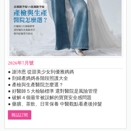
2026年7月號
● 謝沛恩 從甜美少女到優雅媽媽
● 剖婦產媽媽各階段照護大全
● 產檢與生產醫院怎麼選？
● 好醫師５大檢驗標準 選對醫院是風險管理
● 破解４個最常被誤解的寶寶安全感問題
● 藥膳、茶飲、日常保養 中醫觀點看產後掉髮
雜誌訂閱