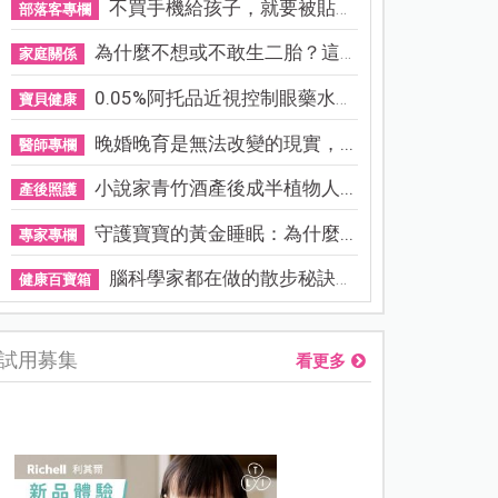
不買手機給孩子，就要被貼「...
部落客專欄
為什麼不想或不敢生二胎？這8...
家庭關係
0.05%阿托品近視控制眼藥水納...
寶貝健康
晚婚晚育是無法改變的現實，...
醫師專欄
小說家青竹酒產後成半植物人...
產後照護
守護寶寶的黃金睡眠：為什麼...
專家專欄
腦科學家都在做的散步秘訣！...
健康百寶箱
試用募集
看更多