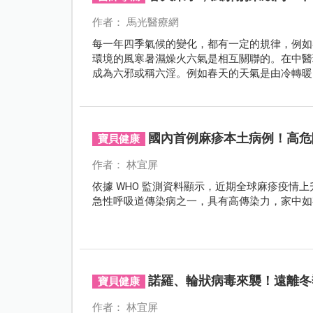
作者： 馬光醫療網
每一年四季氣候的變化，都有一定的規律，例如
環境的風寒暑濕燥火六氣是相互關聯的。在中醫
成為六邪或稱六淫。例如春天的天氣是由冷轉暖
隨之生長繁殖，繼而出現流行性感冒、肺炎、皮
國內首例麻疹本土病例！高危
寶貝健康
作者： 林宜屏
依據 WHO 監測資料顯示，近期全球麻疹疫情
急性呼吸道傳染病之一，具有高傳染力，家中如有
諾羅、輪狀病毒來襲！遠離冬季
寶貝健康
作者： 林宜屏