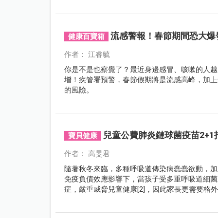
流感警報！春節期間恐大爆
健康百寶箱
作者： 江睿毓
你是不是也察覺了？最近身邊感冒、咳嗽的人越
增！疾管署預警，春節假期將是流感高峰，加上
的風險。
兒童公費肺炎鏈球菌疫苗2+1
寶貝健康
作者： 高旻君
隨著秋冬來臨，多種呼吸道傳染病蠢蠢欲動，加上
免疫負債效應影響下，當孩子受多重呼吸道細菌
症，嚴重威脅兒童健康[2]，因此家長更需要格