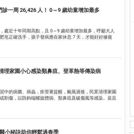
一周 26,426 人！ 0～9 歲幼童增加最多
處近十年同期高點，且 0～9 歲幼童增加最多，呼籲大人
肥皂正確洗手，孩子發病應在家休息 7 天，才能好好修復
清理家園小心感染類鼻疽、登革熱等傳染病
泥中的病菌、病蟲，疾管署提醒，颱風過後，民眾清理家園
或割傷，以防鉤端螺旋體病、類鼻疽及破傷風等感染。並且
醫小秘訣助你輕鬆過春季