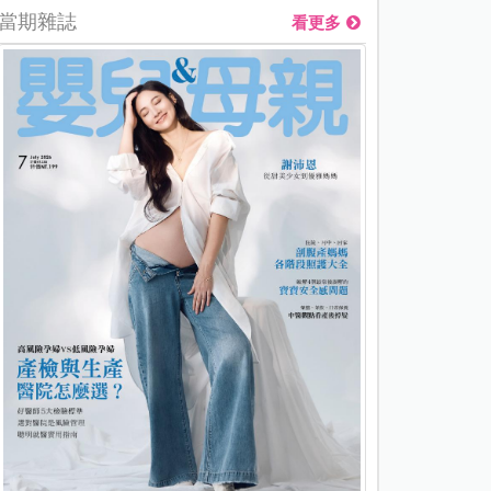
當期雜誌
看更多