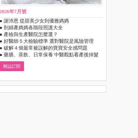
2026年7月號
● 謝沛恩 從甜美少女到優雅媽媽
● 剖婦產媽媽各階段照護大全
● 產檢與生產醫院怎麼選？
● 好醫師５大檢驗標準 選對醫院是風險管理
● 破解４個最常被誤解的寶寶安全感問題
● 藥膳、茶飲、日常保養 中醫觀點看產後掉髮
雜誌訂閱