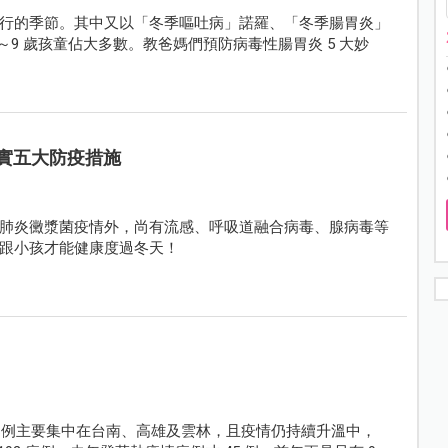
行的季節。其中又以「冬季嘔吐病」諾羅、「冬季腸胃炎」
9 歲孩童佔大多數。教爸媽們預防病毒性腸胃炎 5 大妙
實五大防疫措施
肺炎黴漿菌疫情外，尚有流感、呼吸道融合病毒、腺病毒等
跟小孩才能健康度過冬天！
診案例主要集中在台南、高雄及雲林，且疫情仍持續升溫中，