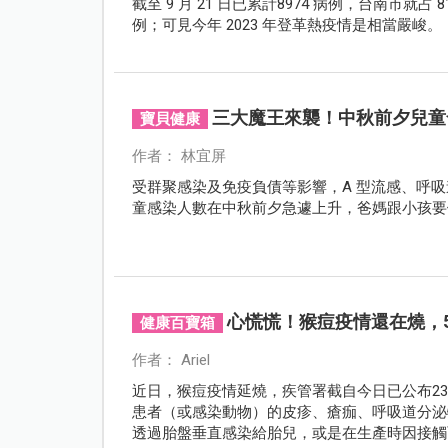
截至 9 月 21 日已累計8974 病例，台南市就占
例；可見今年 2023 年登革熱疫情是相當嚴峻。
三大魔王來襲！中秋前夕兒童
寶貝健康
作者： 林宜屏
受群聚感染及免疫負債等影響，A 型流感、呼
童感染人數在中秋前夕急遽上升，爸媽跟小孩要
心慌慌！猴痘疫情還在燒，
健康百寶箱
作者： Ariel
近日，猴痘疫情延燒，疾管署截自今日已公布2
患者（或感染動物）的皮疹、瘡痂、呼吸道分泌
透過胎盤垂直感染給胎兒，或是在生產時因接觸