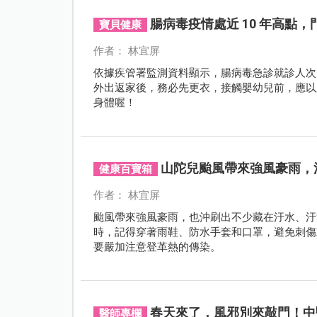
腸病毒疫情處近 10 年高點，門診
寶貝健康
作者： 林宜屏
依據疾管署監測資料顯示，腸病毒急診就診人次，
外出返家後，務必先更衣，接觸嬰幼兒前，應以
身體喔！
山陀兒颱風帶來強風豪雨，
健康百寶箱
作者： 林宜屏
颱風帶來強風豪雨，也沖刷出不少藏在汙水、汙
時，記得穿著雨鞋、防水手套和口罩，避免刺傷
要嚴加注意登革熱的傳染。
春天來了，風邪別來敲門！中
醫師專欄