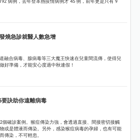
 8192 病例，去年登革熱疫情病例才 45 例，前年更是只有 9
發燒急診就醫人數急增
吸道融合病毒、腺病毒等三大魔王快速在兒童間流傳，使得兒
做好準備，才能安心度過中秋連假！
5要訣助你遠離病毒
32個確診案例。猴痘傳染力強，會透過直接、間接密切接觸
物或是體液而傳染。另外，感染猴痘病毒的孕婦，也有可能
而傳染，不可輕忽。