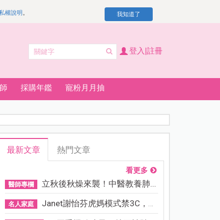
私權說明
。
我知道了
登入|註冊
師
採購年鑑
寵粉月月抽
最新文章
熱門文章
看更多
立秋後秋燥來襲！中醫教養肺...
醫師專欄
Janet謝怡芬虎媽模式禁3C，看...
名人家庭