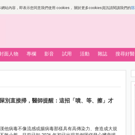
站內容，即表示您同意我們使用 cookies， 關於更多cookies資訊請閱讀我們的
隱
封面人物
專欄
影音
試用
活動
雜誌
搜尋好醫
屎別直接掃，醫師提醒：這招「噴、等、擦」才
漢他病毒不像流感或腸病毒那樣具有高傳染力、會造成大規
敢小覷。目前已知 2026 年初已出現首例因併發心臟衰竭