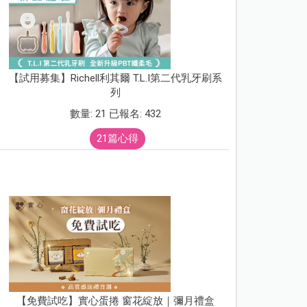
【試用募集】Richell利其爾 T.L.I第二代乳牙刷系
列
數量: 21 已報名: 432
21篇心得
【免費試吃】實心蛋捲 窗花綻放｜彌月禮盒