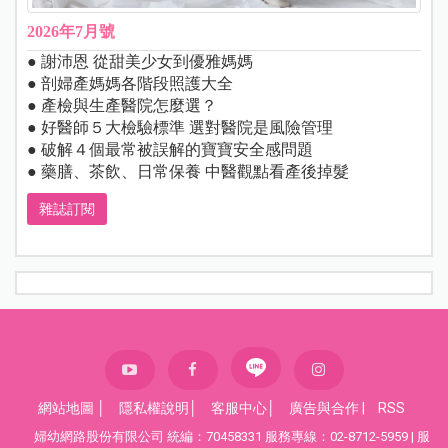
2026年7月號
● 謝沛恩 從甜美少女到優雅媽媽
● 剖婦產媽媽各階段照護大全
● 產檢與生產醫院怎麼選？
● 好醫師５大檢驗標準 選對醫院是風險管理
● 破解４個最常被誤解的寶寶安全感問題
● 藥膳、茶飲、日常保養 中醫觀點看產後掉髮
雜誌訂閱
網站地圖
│
隱私權說明
│
客服中心
│
廣告與合作
|
RSS
婦幼網路股份有限公司 統編：70458331 服務專線：02-8712-5959 | 服