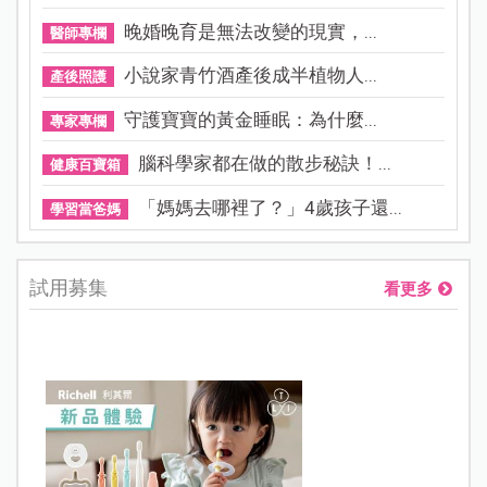
晚婚晚育是無法改變的現實，...
醫師專欄
小說家青竹酒產後成半植物人...
產後照護
守護寶寶的黃金睡眠：為什麼...
專家專欄
腦科學家都在做的散步秘訣！...
健康百寶箱
「媽媽去哪裡了？」4歲孩子還...
學習當爸媽
試用募集
看更多