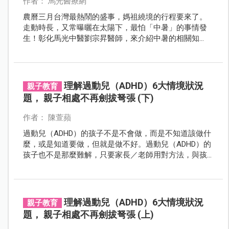
作者： 馬光醫療網
農曆三月台灣最熱鬧的盛事，媽祖繞境的行程要來了。
走動時長，又常曝曬在太陽下，最怕「中暑」的事情發
生！彰化馬光中醫劉宗昇醫師，來介紹中暑的相關知
識。
理解過動兒（ADHD）6大情境狀況
親子教育
題， 親子相處不再劍拔弩張 (下)
作者： 陳萱蘋
過動兒（ADHD）的孩子不是不會做，而是不知道該做什
麼，或是知道要做，但就是做不好。過動兒（ADHD）的
孩子也不是那麼難解，只要家長／老師用對方法，與孩
子的相處可以變簡單。彰化員林陽光種子職能治療所所
長 蘇文清職能治療師提醒爸媽，回應孩子的做法沒有所
謂的對或錯，都有各自的優缺點，只是不同時機點運用
可能會呈現不同的效果。
理解過動兒（ADHD）6大情境狀況
親子教育
題， 親子相處不再劍拔弩張 (上)