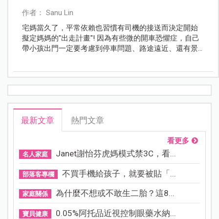
作者： Sanu Lin
宅媽當久了，平常依賴也習慣有司機的接送而決定開始
擬定媽媽的"出走計畫"! 因為有些微的開車恐懼症，自己
帶小孩出門一定要考慮到停車問題、路途遠近、還有景
點小朋友喜不喜歡~ 第一回合選擇大山牧場 ，除了車程
距離台中僅需30分鐘以外，還能親近大自然覺得挺不賴
的! 媽媽我呢決定跨出心理障礙的第一步才能有勇氣帶雙
寶去更多地方探險XD
最新文章
熱門文章
看更多
Janet謝怡芬虎媽模式禁3C，看...
名人家庭
不買手機給孩子，就要被貼「...
部落客專欄
為什麼不想或不敢生二胎？這8...
家庭關係
0.05%阿托品近視控制眼藥水納...
寶貝健康