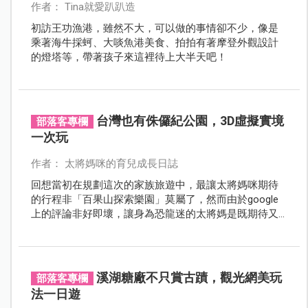
作者： Tina就愛趴趴造
初訪王功漁港，雖然不大，可以做的事情卻不少，像是
乘著海牛採蚵、大啖魚港美食、拍拍有著摩登外觀設計
的燈塔等，帶著孩子來這裡待上大半天吧！
台灣也有侏儸紀公園，3D虛擬實境
部落客專欄
一次玩
作者： 太將媽咪的育兒成長日誌
回想當初在規劃這次的家族旅遊中，最讓太將媽咪期待
的行程非「百果山探索樂園」莫屬了，然而由於google
上的評論非好即壞，讓身為恐龍迷的太將媽是既期待又
怕受傷害，不過既然安排了彰化一日遊，在「免費停車
場」停好車後，就往目標前行嘍～
溪湖糖廠不只賞古蹟，觀光網美玩
部落客專欄
法一日遊