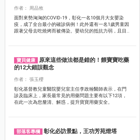
作者： 周品攸
面對來勢洶洶的COVID-19，彰化一名10個月大女嬰染
疫，成了全台最小的確診病例！此外還有一名1歲男童因
跟著父母去吃燒烤而被傳染。嬰幼兒的抵抗力弱，且目
前無適合兒童的疫苗可施打，因此負責照顧孩子的大人
應該更加小心才是。
原來這些做法都是錯的！餵寶寶吃藥
寶貝健康
的12大錯誤觀念
作者： 張玉櫻
彰化基督教兒童醫院嬰兒室主任李政翰醫師表示，在門
診及臨床上，家長最常見的用藥問題主要有以下12項，
在此一次為您釐清、解惑，提升寶寶用藥安全。
彰化必訪景點，王功芳苑燈塔
部落客專欄