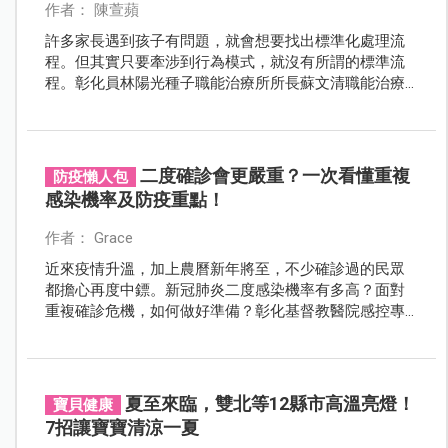
作者： 陳萱蘋
許多家長遇到孩子有問題，就會想要找出標準化處理流
程。但其實只要牽涉到行為模式，就沒有所謂的標準流
程。彰化員林陽光種子職能治療所所長蘇文清職能治療
師表示，每個孩子都是獨一無二的個體，尤其是過動兒
（ADHD）的孩子，除了注意力不集中之外，有可能還會
伴隨著活動量大，甚至還有衝動問題，家長必須先理解
他再見招拆招，針對時間點做出相對且適當的回應，你
二度確診會更嚴重？一次看懂重複
防疫懶人包
會發現與孩子相處也可以變簡單！
感染機率及防疫重點！
作者： Grace
近來疫情升溫，加上農曆新年將至，不少確診過的民眾
都擔心再度中鏢。新冠肺炎二度感染機率有多高？面對
重複確診危機，如何做好準備？彰化基督教醫院感控專
家，教你掌握二度感染的防疫重點，健康迎接新年假
期！
夏至來臨，雙北等12縣市高溫亮燈！
寶貝健康
7招讓寶寶清涼一夏