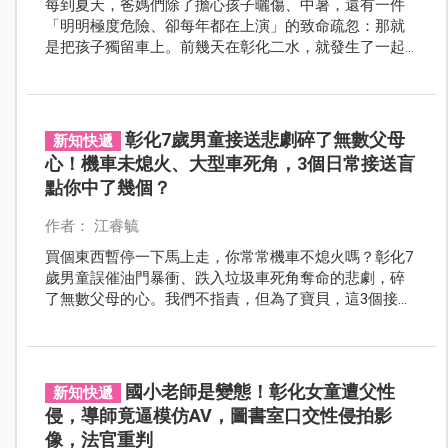
每到夏天，爸媽們除了擔心孩子曬傷、中暑，還有一件
「明明極度危險、卻每年都在上演」的致命疏忽：那就
是把孩子獨留車上。前幾天在彰化二水，就發生了一起2
歲男童被困在熄火車內長達3小時的驚險事件。當時車內
悶熱如烤箱，大人卻因醉酒睡死，幸好路過鄰居機警
「多看了一眼」並趕緊報警破窗，才奇蹟般地救回一
命。
彰化7歲男童接送悲劇碎了無數父母
新知快遞
心！機車未熄火、大型車死角，3個日常接送盲
點你中了幾個？
作者： 江睿毓
買個東西暫停一下馬上走，你常常機車不熄火嗎？彰化7
歲男童誤催油門暴衝、跌入垃圾車死角奪命的悲劇，碎
了無數父母的心。我們不指責，但為了寶貝，這3個接送
盲點一定要改掉！
國小老師是變態！彰化女童遭父性
新知快遞
侵，導師竟逼模仿AV，圖書室口交性侵拍影
像，法官重判