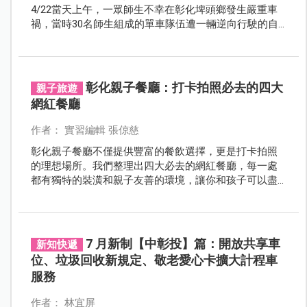
4/22當天上午，一眾師生不幸在彰化埤頭鄉發生嚴重車
禍，當時30名師生組成的單車隊伍遭一輛逆向行駛的自
小客車衝撞，造成7名學生和1名駕駛受傷送醫，其中一
名15歲男學生頭部重創，送醫時昏迷指數僅有3，情況相
當危急，目前昏迷指數雖然回升到8，但還在加護病房
中，尚未脫離險境。
彰化親子餐廳：打卡拍照必去的四大
親子旅遊
網紅餐廳
作者： 實習編輯 張倞慈
彰化親子餐廳不僅提供豐富的餐飲選擇，更是打卡拍照
的理想場所。我們整理出四大必去的網紅餐廳，每一處
都有獨特的裝潢和親子友善的環境，讓你和孩子可以盡
情拍照、留念，享受愉快的家庭時光。無論是色彩繽紛
的主題設計還是充滿創意的餐點，這些餐廳都能為你的
社交貼文增添亮點。
7 月新制【中彰投】篇：開放共享車
新知快遞
位、垃圾回收新規定、敬老愛心卡擴大計程車
服務
作者： 林宜屏