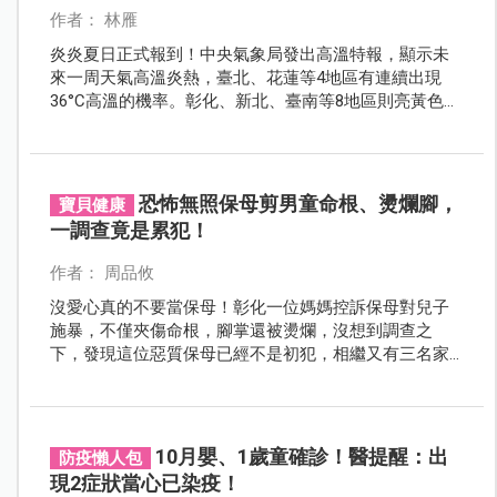
作者： 林雁
炎炎夏日正式報到！中央氣象局發出高溫特報，顯示未
來一周天氣高溫炎熱，臺北、花蓮等4地區有連續出現
36°C高溫的機率。彰化、新北、臺南等8地區則亮黃色等
號，氣溫預計達36°C以上。天氣又悶又熱，媽咪們除了
多注意孩子有沒有中暑徵兆外，也可以試試這7招讓寶貝
舒服一些。
恐怖無照保母剪男童命根、燙爛腳，
寶貝健康
一調查竟是累犯！
作者： 周品攸
沒愛心真的不要當保母！彰化一位媽媽控訴保母對兒子
施暴，不僅夾傷命根，腳掌還被燙爛，沒想到調查之
下，發現這位惡質保母已經不是初犯，相繼又有三名家
長出面指控虐童。
10月嬰、1歲童確診！醫提醒：出
防疫懶人包
現2症狀當心已染疫！