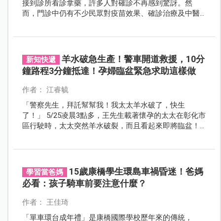
接到診所看診拿藥，許多人對確診不再感到驚訝。然
而，門診中仍有不少民眾對疫苗效果、確診治療及中醫
角色充滿疑問。本文由彰化馬光中醫劉宗昇醫師分享專
業觀點，並結合中醫養生建議，幫助民眾在疫情常態化
下保護健康。
羊水破急生產！警車開道救援，10分
新知快遞
鐘路程3分鐘抵達！孕婦臨盆緊急求助這樣做
作者： 江睿毓
「警察先生，拜託幫幫我！我太太羊水破了，快生
了！」 5/25凌晨3點多，王先生載著懷孕的太太在彰化市
區行駛時，太太突然羊水破裂，而且看起來即將臨盆！
他心急如焚，擔心自己開車送醫會耽誤時間，影響太太
和寶寶的安全。
15歲康橋學生環島車禍昏迷！爸媽
學習當爸媽
必看：孩子騎車前要注意什麼？
作者： 王佳琦
「單車環台成年禮」是康橋國際學校歷年來的傳統，