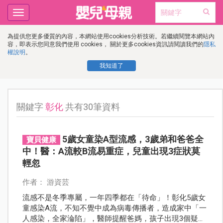
Toggle
navigation
為提供您更多優質的內容，本網站使用cookies分析技術。若繼續閱覽本網站內
容，即表示您同意我們使用 cookies， 關於更多cookies資訊請閱讀我們的
隱私
權說明
。
我知道了
關鍵字
彰化
共有30筆資料
5歲女童染A型流感，3歲弟和爸爸全
寶貝健康
中！醫：A流較B流易重症，兒童出現3症狀莫
輕忽
作者： 游資芸
流感不是冬季專屬，一年四季都在「待命」！彰化5歲女
童感染A流，不知不覺中成為病毒傳播者，造成家中「一
人感染，全家淪陷」，醫師提醒爸媽，孩子出現3個疑似