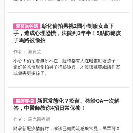
調查根本沒釐清真相！
彰化偷拍男挑2國小制服女童下
學習當爸媽
手，造成心理恐慌，法院判3年半！5點防範孩
子馬路被偷拍
作者： 游資芸
小心！偷拍者無所不在，隨時都有人在暗處盯著孩子！
還好爸爸發現偷拍男子行跡詭異，才沒讓嫌犯繼續作案
或傷害更多孩子。
新冠常態化？疫苗、確診QA一次解
醫師專欄
答，中醫師教你4招日常保養！
作者： 馬光醫療網
隨著新冠疫情解封，確診已如同流感般常見，民眾可直