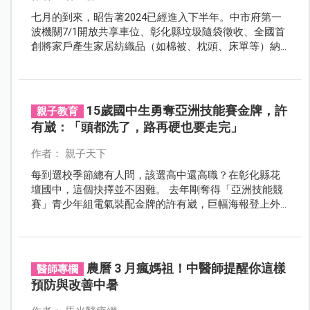
七月的到來，昭告著2024已經進入下半年。中市府第一
波機關7/1開放共享車位、彰化縣垃圾隨袋徵收、全國首
創將家戶產生家居紡織品（如棉被、枕頭、床單等）納
入試辦回收項目、敬老愛心卡擴大計程車服務，快來看
台中、彰化、南投等縣市，還有哪些新的政策上路吧！
15歲國中生勇奪亞洲技能賽金牌，許
親子教育
有崴：「頭都洗了，路再硬也要走完」
作者： 親子天下
每到選校季節總有人問，該選高中還高職？在彰化縣花
壇國中，這個抉擇並不困難。 去年剛奪得「亞洲技能競
賽」青少年組電氣裝配金牌的許有崴，巨幅海報登上外
牆，成了學校招生活廣告，一路培育他的花壇「職人
班」也逐年擴大規模，得到越來越多國中生的青睞。
農曆 3 月瘋媽祖！中醫師提醒你這樣
醫師專欄
預防與改善中暑