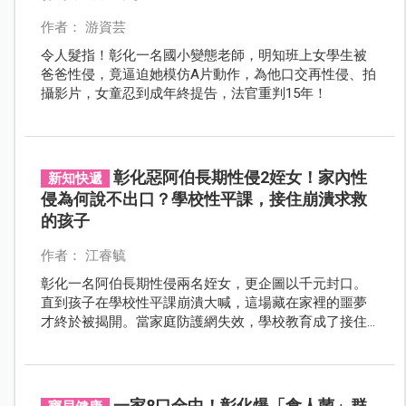
作者： 游資芸
令人髮指！彰化一名國小變態老師，明知班上女學生被
爸爸性侵，竟逼迫她模仿A片動作，為他口交再性侵、拍
攝影片，女童忍到成年終提告，法官重判15年！
彰化惡阿伯長期性侵2姪女！家內性
新知快遞
侵為何說不出口？學校性平課，接住崩潰求救
的孩子
作者： 江睿毓
彰化一名阿伯長期性侵兩名姪女，更企圖以千元封口。
直到孩子在學校性平課崩潰大喊，這場藏在家裡的噩夢
才終於被揭開。當家庭防護網失效，學校教育成了接住
受傷孩子的最後力量。
一家8口全中！彰化爆「食人菌」群