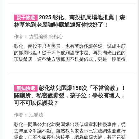
症」，讓爸媽嚇壞了！
2025 彰化、南投抓周場地推薦｜森
親子旅遊
林草地到老屋咖啡廳通通幫你找好了！
作者： 實習編輯 簡楷心
彰化、南投不只有美景，也有著許多讓爸媽一試成主顧
的抓周地點！從千坪草皮到溫馨木屋、再到湖光山色的
頂級飯店，這些地方讓抓周不只是儀式，更是一段值得
珍藏的全家回憶。本篇文章幫你精選6間南投與彰化地區
熱門抓周場地，具備專業流程與滿滿儀式感，讓慶祝過
程輕鬆又難忘！
彰化幼兒園爆158次「不當管教」！
新知快遞
關廁所、私密處撕裂，孩子泣：學校有壞人，
可不可以保護我？
作者： 江睿毓
彰化一間準公共化幼兒園爆出疑似虐童和性侵事件，從
去年至今爭議不斷。雖然教育處表示已完成調查並進行
懲處，但不少家長無法接受，認為處罰太輕，甚至質疑