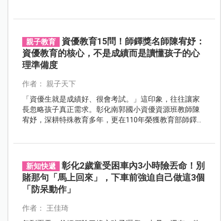
症狀，快就醫。
資優教育15問！師鐸獎名師陳宥妤：
親子教育
資優教育的核心，不是成績而是讀懂孩子的心
理準備度
作者： 親子天下
「資優生就是成績好、很會考試。」這印象，往往讓家
長忽略孩子真正需求。彰化南郭國小資優資源班教師陳
宥妤，深耕特殊教育多年，更在110年榮獲教育部師鐸
獎。她表示：資優教育的核心從來不是成績，而是讀懂
孩子。
彰化2歲童受困車內3小時險丟命！別
新知快遞
賭那句「馬上回來」，下車前強迫自己做這3個
「防呆動作」
作者： 王佳琦