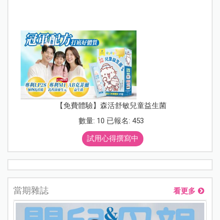
【免費體驗】森活舒敏兒童益生菌
數量: 10 已報名: 453
試用心得撰寫中
當期雜誌
看更多