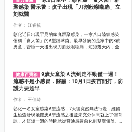
寶貝健康
聚感染 醫示警：孩子出現「刀割般喉嚨痛」立
刻就醫
作者： 江睿毓
彰化近日出現罕見的家庭群聚感染，一家八口陸續感染
俗稱「食人菌」的A型鏈球菌。最早發病的是家中的8歲
男童，昏睡一天後出現刀割般喉嚨痛，短短幾天內，全
家陸續出現類似症狀，其中6人住院治療，引發外界關
注。
9歲女童染Ａ流到走不動僅一週！
健康百寶箱
流感不是小感冒，醫籲：10月1日疫苗開打，防
護力要趁早
作者： 王佳琦
彰化一名女童感染A型流感，7天後竟然無法行走，經醫
生檢查發現她罹患A型流感之後並未充分休息就上了體育
課，才短短一週的時間就從普通感冒惡化到雙腿僵硬、
痛到無法行走，最後竟被診斷為罕見的「橫紋肌溶解