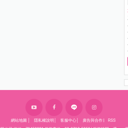
網站地圖
│
隱私權說明
│
客服中心
│
廣告與合作
|
RSS