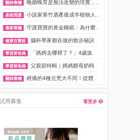
晚婚晚育是無法改變的現實，...
醫師專欄
小說家青竹酒產後成半植物人...
產後照護
守護寶寶的黃金睡眠：為什麼...
專家專欄
腦科學家都在做的散步秘訣！...
健康百寶箱
「媽媽去哪裡了？」4歲孩子還...
學習當爸媽
父親節特輯｜媽媽餵母奶時，...
學習當爸媽
經痛的4種元兇大不同！從體質...
醫師專欄
試用募集
看更多