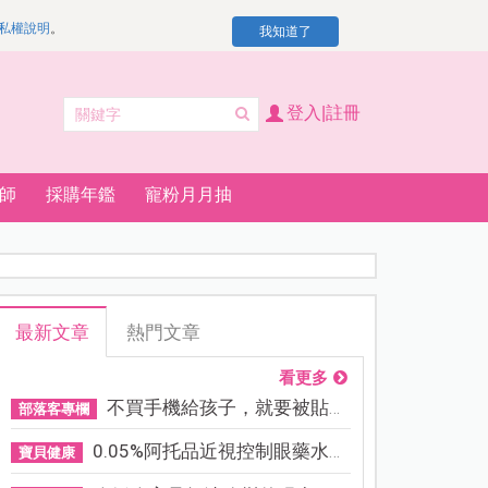
私權說明
。
我知道了
登入|註冊
師
採購年鑑
寵粉月月抽
最新文章
熱門文章
看更多
不買手機給孩子，就要被貼「...
部落客專欄
0.05%阿托品近視控制眼藥水納...
寶貝健康