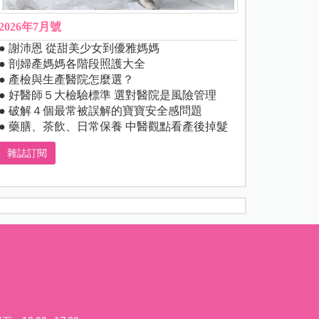
2026年7月號
● 謝沛恩 從甜美少女到優雅媽媽
● 剖婦產媽媽各階段照護大全
● 產檢與生產醫院怎麼選？
● 好醫師５大檢驗標準 選對醫院是風險管理
● 破解４個最常被誤解的寶寶安全感問題
● 藥膳、茶飲、日常保養 中醫觀點看產後掉髮
雜誌訂閱