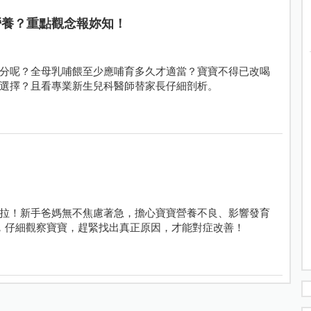
營養？重點觀念報妳知！
分呢？全母乳哺餵至少應哺育多久才適當？寶寶不得已改喝
選擇？且看專業新生兒科醫師替家長仔細剖析。
拉！新手爸媽無不焦慮著急，擔心寶寶營養不良、影響發育
，仔細觀察寶寶，趕緊找出真正原因，才能對症改善！