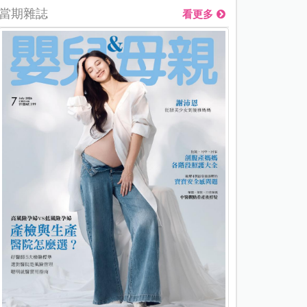
當期雜誌
看更多