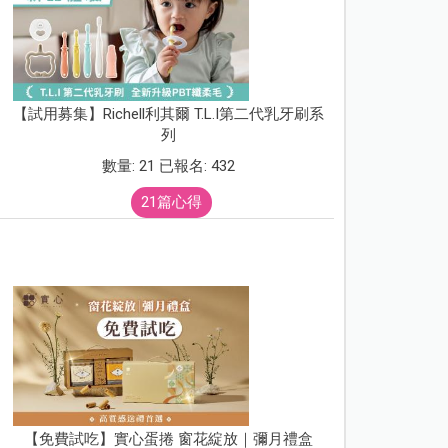
【試用募集】Richell利其爾 T.L.I第二代乳牙刷系
列
數量: 21 已報名: 432
21篇心得
【免費試吃】實心蛋捲 窗花綻放｜彌月禮盒