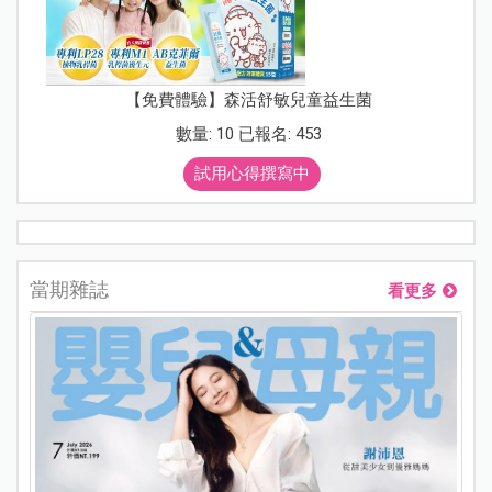
【免費體驗】森活舒敏兒童益生菌
數量: 10 已報名: 453
試用心得撰寫中
當期雜誌
看更多