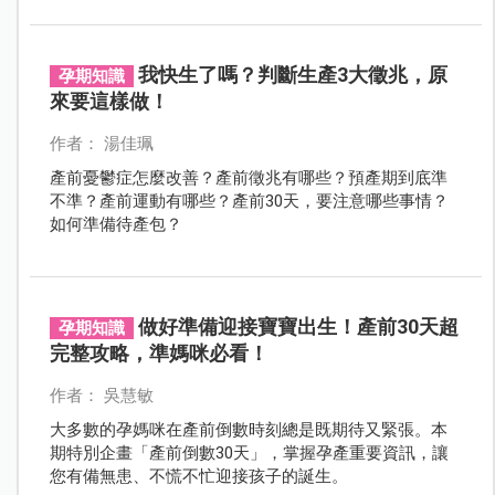
我快生了嗎？判斷生產3大徵兆，原
孕期知識
來要這樣做！
作者： 湯佳珮
產前憂鬱症怎麼改善？產前徵兆有哪些？預產期到底準
不準？產前運動有哪些？產前30天，要注意哪些事情？
如何準備待產包？
做好準備迎接寶寶出生！產前30天超
孕期知識
完整攻略，準媽咪必看！
作者： 吳慧敏
大多數的孕媽咪在產前倒數時刻總是既期待又緊張。本
期特別企畫「產前倒數30天」，掌握孕產重要資訊，讓
您有備無患、不慌不忙迎接孩子的誕生。