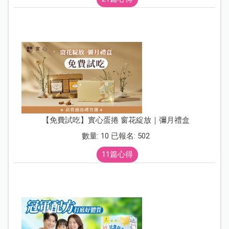
【免費試吃】實心蛋捲 窗花綻放｜彌月禮盒
數量: 10 已報名: 502
11篇心得