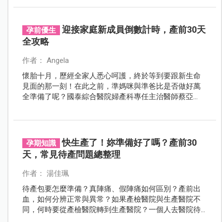
迎接家庭新成員倒數計時，產前30天
孕前優生
全攻略
作者： Angela
懷胎十月，歷經全家人悉心呵護，終於等到要跟新生命
見面的那一刻！在此之前，準媽咪與準爸比是否做好萬
全準備了呢？國泰綜合醫院婦產科專任主治醫師蔡亞
倫，同時也剛晉升新手媽咪的她，以過來人之姿，幫大
家整理出產前30天全攻略之10大準備清單，快來逐一確
認，妳/你的身心靈是否完全進入狀況中。
快生產了！妳準備好了嗎？產前30
孕期知識
天，常見待產問題總整理
作者： 湯佳珮
待產包要怎麼準備？真陣痛、假陣痛如何區別？產前出
血，如何分辨正常與異常？如果產檢醫院與生產醫院不
同，何時要從產檢醫院轉到生產醫院？一個人去醫院待
產好不好？生產時如何用力？