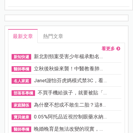
去醫院生產，也就能說走就走，萬無一失喔！
最新文章
熱門文章
看更多
新北割頸案受害少年楊承勳名...
新知快遞
立秋後秋燥來襲！中醫教養肺...
醫師專欄
Janet謝怡芬虎媽模式禁3C，看...
名人家庭
不買手機給孩子，就要被貼「...
部落客專欄
為什麼不想或不敢生二胎？這8...
家庭關係
0.05%阿托品近視控制眼藥水納...
寶貝健康
晚婚晚育是無法改變的現實，...
醫師專欄