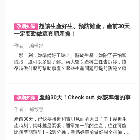
供飲食指導並分享經驗，讓妳安心度過產前30天。
想讓生產好生、預防難產，產前30天
孕期知識
一定要勤做這套順產操！
作者： 編輯部
「那一刻，妳準備好了嗎？」關於生產，妳除了害怕和
慌張，還可以多點了解。兩大醫院產科主任告訴妳，懷
孕時做什麼可幫助順產？哪些生產問題可提前防範？臍
帶繞頸會影響順產嗎？最重要的是準爸爸如何幫助產程
更完美，趕快翻開下一頁吧。
產前30天！Check out. 妳該準備的事
孕期知識
作者： 郁筱惠
產前30天，已快要接近和寶貝見面的大日子了！越近生
產時刻，媽咪越是緊張，通常第一胎的生產，往往可能
比預產期還早1～2週分娩，準媽媽事前做好周全準備，
先將待產物品、育兒計畫都打理好，即便產兆降臨，趕