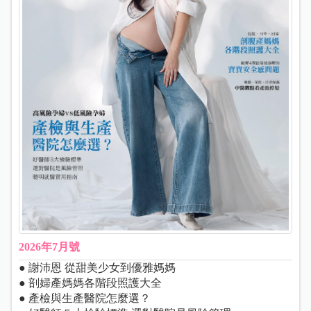
2026年7月號
● 謝沛恩 從甜美少女到優雅媽媽
● 剖婦產媽媽各階段照護大全
● 產檢與生產醫院怎麼選？