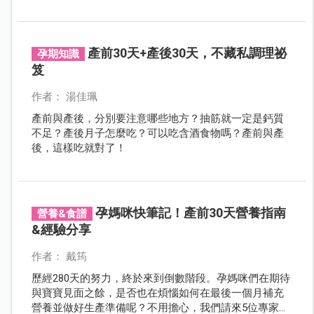
產前30天+產後30天，不藏私調理祕
孕期知識
笈
作者： 湯佳珮
產前與產後，分別要注意哪些地方？抽筋就一定是鈣質
不足？產後月子怎麼吃？可以吃含酒食物嗎？產前與產
後，這樣吃就對了！
孕媽咪快筆記！產前30天營養指南
營養&食譜
&經驗分享
作者： 戴筠
歷經280天的努力，終於來到倒數階段。孕媽咪們在期待
與寶寶見面之餘，是否也在煩惱如何在最後一個月補充
營養並做好生產準備呢？不用擔心，我們請來5位專家提