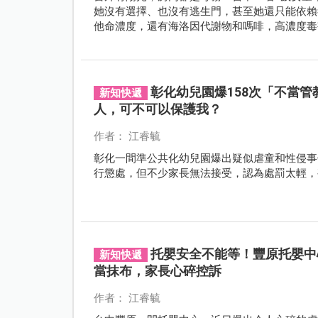
她沒有選擇、也沒有逃生門，甚至她還只能依賴毒蟲
他命濃度，還有海洛因代謝物和嗎啡，高濃度毒
「被迫」與毒物為伍了，令人心疼。
彰化幼兒園爆158次「不當
新知快遞
人，可不可以保護我？
作者： 江睿毓
彰化一間準公共化幼兒園爆出疑似虐童和性侵事
行懲處，但不少家長無法接受，認為處罰太輕，
托嬰安全不能等！豐原托嬰中
新知快遞
當抹布，家長心碎控訴
作者： 江睿毓