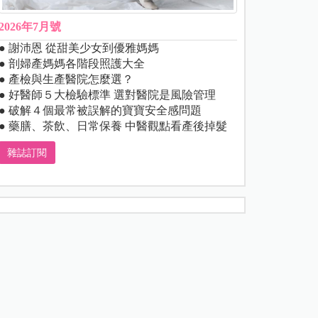
2026年7月號
● 謝沛恩 從甜美少女到優雅媽媽
● 剖婦產媽媽各階段照護大全
● 產檢與生產醫院怎麼選？
● 好醫師５大檢驗標準 選對醫院是風險管理
● 破解４個最常被誤解的寶寶安全感問題
● 藥膳、茶飲、日常保養 中醫觀點看產後掉髮
雜誌訂閱