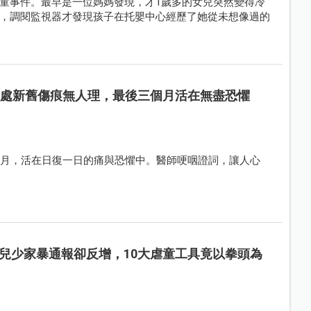
童事件。最早是一位媽媽發現，才1歲多的女兒突然變得冷
，調閱監視器才發現孩子在托嬰中心經歷了她從未想像過的
2處新舊傷痕無人理，最後三個月活在無盡恐懼
個月，活在日復一日的痛與恐懼中。醫師哽咽證詞，讓人心
兒少家暴通報卻反增，10大虐童工具竟以拳頭為