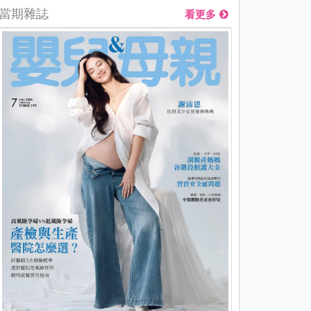
當期雜誌
看更多