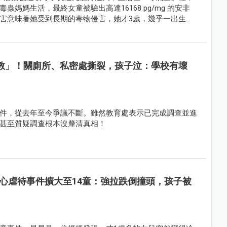
媽媽生活，最終女童被驗出高達16168 pg/mg 的安非
害意味著她受到長期的毒物侵害，她才3歲，幾乎一出生就
管教」！關廁所、私密處撕裂，孩子泣：學校有壞
件，從去年至今爭議不斷。雖然教育處表示已完成調查並進
甚至質疑調查根本沒釐清真相！
心虐待事件擴大至14童：強拉跌倒撞頭，孩子被