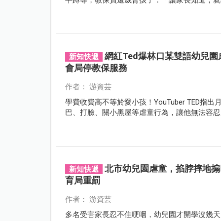
網紅Ted爆林口某雙語幼兒
新知快遞
會局停教保服務
作者： 游資芸
學費收費高不等於愛小孩！YouTuber TE
巴、打臉、關小黑屋等虐童行為，讓他無法容忍
北市幼兒園虐童，掐脖摔地搧
新知快遞
育局重罰
作者： 游資芸
多名受害家長忍不住哽咽，幼兒園才開學沒幾天