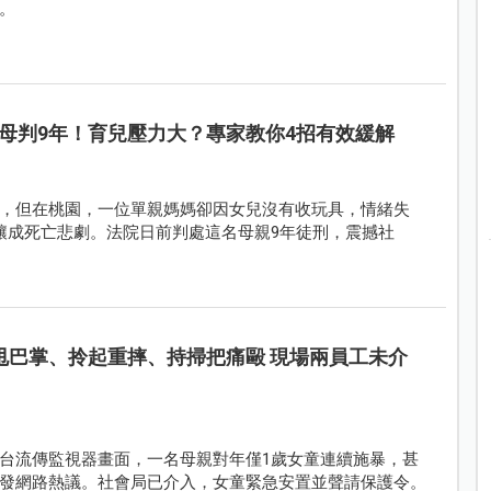
。
母判9年！育兒壓力大？專家教你4招有效緩解
，但在桃園，一位單親媽媽卻因女兒沒有收玩具，情緒失
釀成死亡悲劇。法院日前判處這名母親9年徒刑，震撼社
甩巴掌、拎起重摔、持掃把痛毆 現場兩員工未介
台流傳監視器畫面，一名母親對年僅1歲女童連續施暴，甚
發網路熱議。社會局已介入，女童緊急安置並聲請保護令。