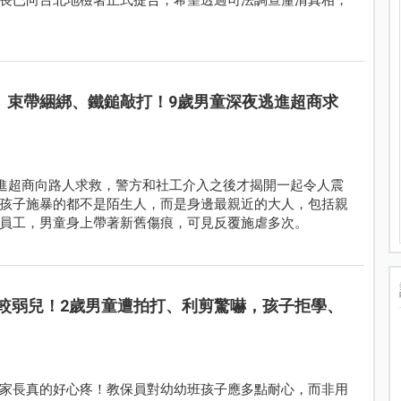
、束帶綑綁、鐵鎚敲打！9歲男童深夜逃進超商求
衝進超商向路人求救，警方和社工介入之後才揭開一起令人震
孩子施暴的都不是陌生人，而是身邊最親近的大人，包括親
員工，男童身上帶著新舊傷痕，可見反覆施虐多次。
較弱兒！2歲男童遭拍打、利剪驚嚇，孩子拒學、
家長真的好心疼！教保員對幼幼班孩子應多點耐心，而非用