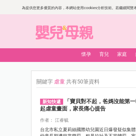
為提供您更多優質的內容，本網站使用cookies分析技術。若繼續閱覽本網
懷孕
育兒
家庭
關鍵字
虐童
共有50筆資料
「寶貝對不起，爸媽沒能第一
新知快遞
起虐童畫面，家長痛心提告
作者： 江睿毓
台北市私立夏莉絲國際幼兒園近日爆發疑似集體
幼童長期遭巴掌懲罰、粗暴拉扯及不當體罰，家