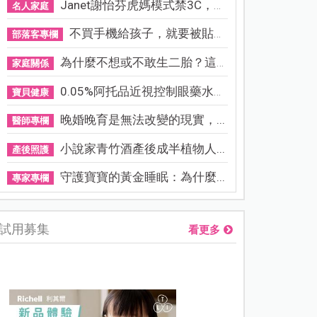
Janet謝怡芬虎媽模式禁3C，看...
名人家庭
不買手機給孩子，就要被貼「...
部落客專欄
為什麼不想或不敢生二胎？這8...
家庭關係
0.05%阿托品近視控制眼藥水納...
寶貝健康
晚婚晚育是無法改變的現實，...
醫師專欄
小說家青竹酒產後成半植物人...
產後照護
守護寶寶的黃金睡眠：為什麼...
專家專欄
試用募集
看更多