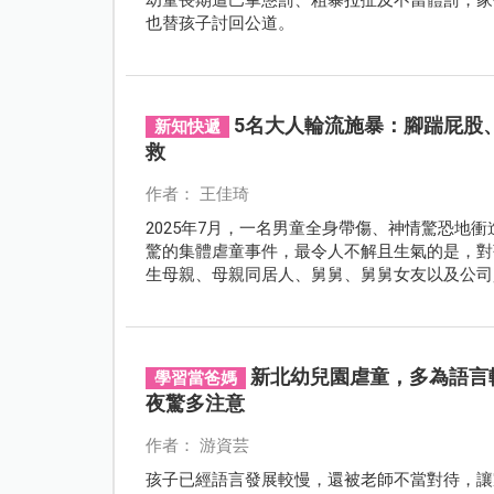
也替孩子討回公道。
5名大人輪流施暴：腳踹屁股
新知快遞
救
作者： 王佳琦
2025年7月，一名男童全身帶傷、神情驚恐地
驚的集體虐童事件，最令人不解且生氣的是，對
生母親、母親同居人、舅舅、舅舅女友以及公司
新北幼兒園虐童，多為語言
學習當爸媽
夜驚多注意
作者： 游資芸
孩子已經語言發展較慢，還被老師不當對待，讓