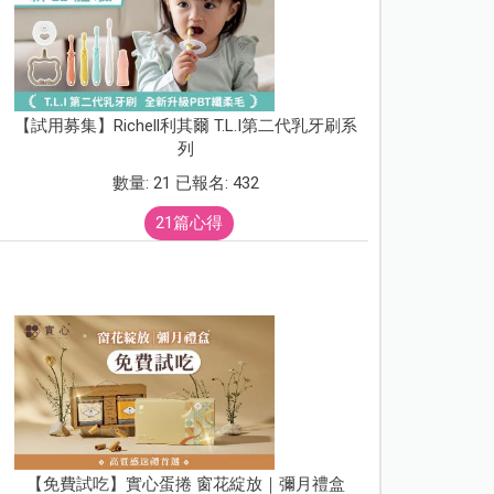
【試用募集】Richell利其爾 T.L.I第二代乳牙刷系
列
數量: 21 已報名: 432
21篇心得
【免費試吃】實心蛋捲 窗花綻放｜彌月禮盒