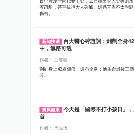
台中豐原一間托嬰中心，近日爆出令人心碎的虐
漠疏離，甚至抗拒大人碰觸。媽媽直覺不太對勁
傷害。
台大醫心碎證詞：剴剴全身4
新知快遞
中，無路可逃
作者： 江睿毓
剴剴身上42處傷痕，遍布全身；他生命最後三
碎。
今天是「國際不打小孩日」，
寶貝健康
首
作者： 周品攸