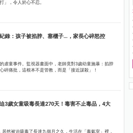
打」，令人於心不忍。
紀錄：孩子被掐脖、塞櫃子…，家長心碎怒控
的虐童事件。監視器畫面中，老師竟對3歲幼童施暴：掐脖
心碎痛批，這根本不是管教，而是「接近謀殺」！
迫3歲女童吸毒長達270天！毒害不止毒品，4大
，居然被迫吸毒了長達九個月之久，生活在「毒氣室」裡，