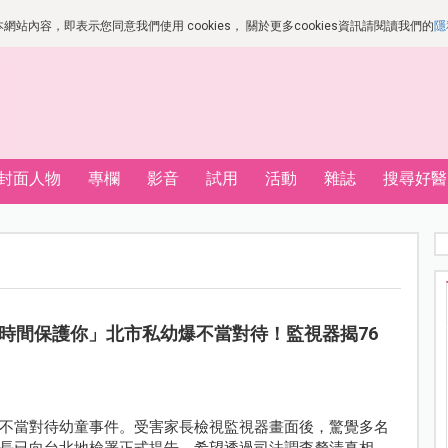
站內容，即表示您同意我們使用 cookies， 關於更多cookies資訊請閱讀我們的
隱
封面人物
專欄
影音
試用
活動
雜誌
搜尋好醫
時間保護你」北市私幼爆不當對待！監視器揭76
不當對待幼童事件。受害家長檢視監視器畫面後，驚覺多名
長已向台北地檢署正式提告，希望透過司法調查釐清真相，