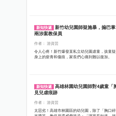
新竹幼兒園師疑施暴，搧巴掌
新知快遞
兩涉案教保員
作者： 游資芸
令人心疼！新竹爆發某私立幼兒園虐童，孩童疑
身上的瘀青和傷痕，家長們心痛到難以復加。
高雄林園幼兒園師對4歲童「
新知快遞
見兒虐痕跡
作者： 游資芸
太惡劣！高雄市林園區的幼兒園，除了「胸口碎
半蹲等，教保員還威脅孩子：「讓家長知道，就