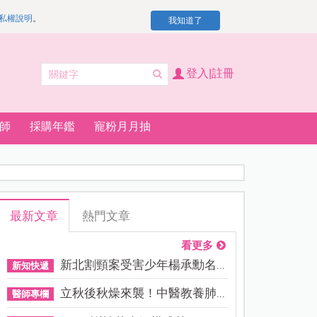
私權說明
。
我知道了
登入|註冊
師
採購年鑑
寵粉月月抽
最新文章
熱門文章
看更多
新北割頸案受害少年楊承勳名...
新知快遞
立秋後秋燥來襲！中醫教養肺...
醫師專欄