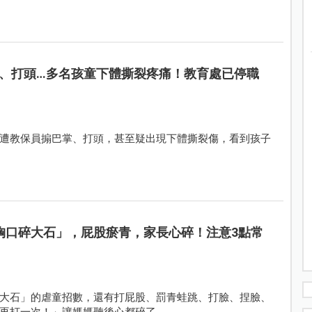
、打頭…多名孩童下體撕裂疼痛！教育處已停職
遭教保員搧巴掌、打頭，甚至疑出現下體撕裂傷，看到孩子
胸口碎大石」，屁股瘀青，家長心碎！注意3點常
大石」的虐童招數，還有打屁股、罰青蛙跳、打臉、捏臉、
再打一次！」讓媽媽聽後心都碎了。