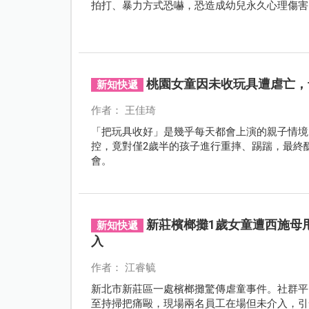
拍打、暴力方式恐嚇，恐造成幼兒永久心理傷害
桃園女童因未收玩具遭虐亡，
新知快遞
作者： 王佳琦
「把玩具收好」是幾乎每天都會上演的親子情境
控，竟對僅2歲半的孩子進行重摔、踢踹，最終
會。
新莊檳榔攤1歲女童遭西施母
新知快遞
入
作者： 江睿毓
新北市新莊區一處檳榔攤驚傳虐童事件。社群平
至持掃把痛毆，現場兩名員工在場但未介入，引