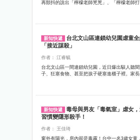
再顫抖的說出「檸檬老師兇兇」、「檸檬老師打
台北文山區連鎖幼兒園虐童全
新知快遞
「接近謀殺」
作者： 江睿毓
台北文山區一間連鎖幼兒園，近日爆出駭人聽聞
子、狂塞食物、甚至把孩子硬塞進櫃子裡。家長
毒母與男友「毒氣室」虐女，
新知快遞
習慣變隱形殺手！
作者： 王佳琦
窗外有陽光，房內卻是毒霧！台中一名3歲女童