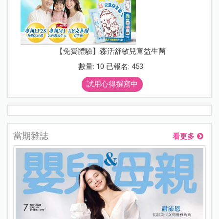
【免費體驗】森活舒敏兒童益生菌
數量: 10 已報名: 453
試用心得撰寫中
當期雜誌
看更多