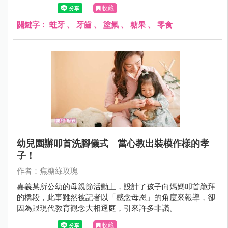
是陌生人刻意給的有毒食物，但她仍禁不起誘惑，常常從口
收藏
袋掏出來路不明的小零嘴。
關鍵字：
蛀牙
、
牙齒
、
塗氟
、
糖果
、
零食
幼兒園辦叩首洗腳儀式 當心教出裝模作樣的孝
子！
作者：焦糖綠玫瑰
嘉義某所公幼的母親節活動上，設計了孩子向媽媽叩首跪拜
的橋段，此事雖然被記者以「感念母恩」的角度來報導，卻
因為跟現代教育觀念大相逕庭，引來許多非議。
收藏