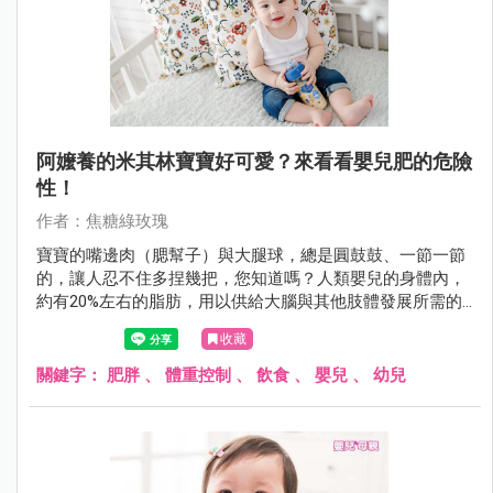
阿嬤養的米其林寶寶好可愛？來看看嬰兒肥的危險
性！
作者：焦糖綠玫瑰
寶寶的嘴邊肉（腮幫子）與大腿球，總是圓鼓鼓、一節一節
的，讓人忍不住多捏幾把，您知道嗎？人類嬰兒的身體內，
約有20%左右的脂肪，用以供給大腦與其他肢體發展所需的
熱量，大約到了1歲，寶寶的嬰兒肥會漸漸消失，雖然看起
收藏
來比較沒那麼討喜，但如果寶寶繼續米其林下去，可是會有
負面影響的。
關鍵字：
肥胖
、
體重控制
、
飲食
、
嬰兒
、
幼兒