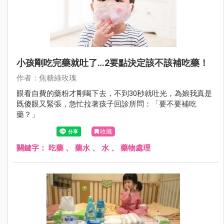
小孩剛吃完藥就吐了…2要點決定該不該補吃藥！
作者：焦糖綠玫瑰
眼看自費的藥粉才剛喝下去，不到30秒就吐光，為娘我真是
既傻眼又緊張，急忙拉著孩子回診所問：「要不要補吃
藥？」
收藏
關鍵字：
吃藥
、
藥水
、
水
、
藥物處理