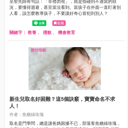
至聖先師有句話：「非禮勿視」，就是指碰到不適當的狀
況，要懂得迴避，甚至當沒看到。當孩子在外面一直盯著別
人看，該怎麼教導孩子，不要讓好奇心冒犯到別人？
收藏
關鍵字：
教養
、
禮貌
、
機會教育
新生兒取名好困難？這5個訣竅，寶寶命名不求
人！
作者：焦糖綠玫瑰
取名是門學問，總是讓爸媽困擾不已，部落客焦糖綠玫瑰，