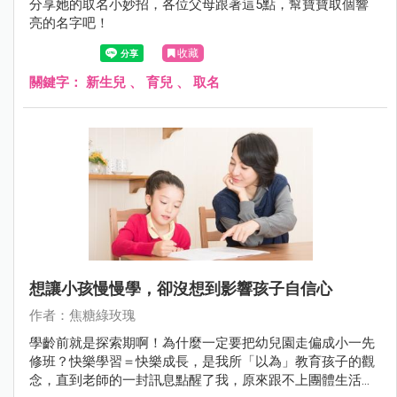
分享她的取名小妙招，各位父母跟著這5點，幫寶寶取個響
亮的名字吧！
收藏
關鍵字：
新生兒
、
育兒
、
取名
想讓小孩慢慢學，卻沒想到影響孩子自信心
作者：焦糖綠玫瑰
學齡前就是探索期啊！為什麼一定要把幼兒園走偏成小一先
修班？快樂學習＝快樂成長，是我所「以為」教育孩子的觀
念，直到老師的一封訊息點醒了我，原來跟不上團體生活的