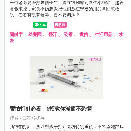
一位老師要管好幾個學生，實在很難顧到衛生小細節，趁著
暑假來臨，家長不妨趕緊把他們放在學校的用品拿回來檢
視，看看有沒有發霉、要不要淘汰？
收藏
關鍵字：
幼兒園
、
髒汙
、
發霉
、
黴菌
、
生活用品
、
水
壺
害怕打針必看！5招教你減痛不恐懼
作者：焦糖綠玫瑰
我很怕打針，所以對孩子打針這塊特別重視，不希望她跟我