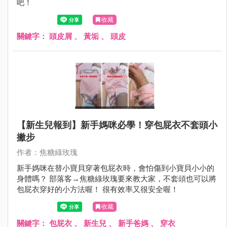
吧！
收藏
關鍵字：
頭皮屑
、
黃垢
、
頭皮
【新生兒報到】新手媽咪必學！穿包屁衣不套頭小
撇步
作者：焦糖綠玫瑰
新手媽咪在替小寶貝穿著包屁衣時，會怕傷到小寶貝小小的
身體嗎？ 部落客→焦糖綠玫瑰要來教大家，不套頭也可以將
包屁衣穿好的小方法喔！ 很有效率又很安全喔！
收藏
關鍵字：
包屁衣
、
新生兒
、
新手爸媽
、
穿衣