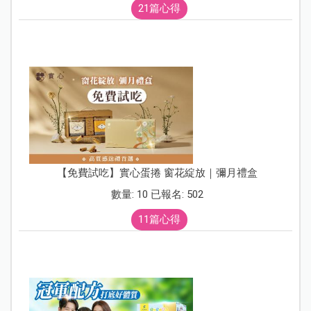
21篇心得
【免費試吃】實心蛋捲 窗花綻放｜彌月禮盒
數量: 10 已報名: 502
11篇心得