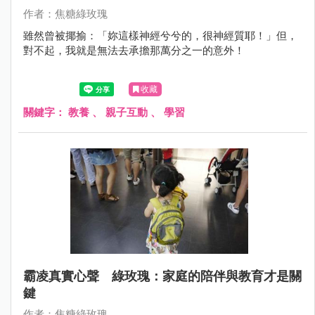
作者：焦糖綠玫瑰
雖然曾被揶揄：「妳這樣神經兮兮的，很神經質耶！」但，
對不起，我就是無法去承擔那萬分之一的意外！
收藏
關鍵字：
教養
、
親子互動
、
學習
霸凌真實心聲 綠玫瑰：家庭的陪伴與教育才是關
鍵
作者：焦糖綠玫瑰