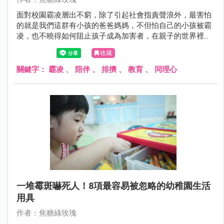
面對校園霸凌層出不窮，除了引起社會指責聲浪外，最害怕
的就是我們這群有小孩的爸爸媽媽，不但怕自己的小孩被霸
凌，也不曉得如何阻止孩子成為加害者，在親子的世界裡，
我們常聽人家分享「怎樣不被霸凌」，但這篇我想從兩邊的
收藏
養成角度做交流。
關鍵字：
霸凌
、
陪伴
、
排擠
、
教育
、
同理心
一堆霉斑嚇死人！8項最容易被忽略的幼稚園生活
用具
作者：焦糖綠玫瑰