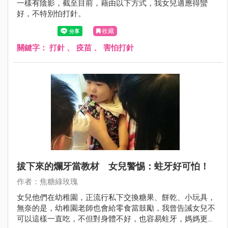
一樣有陰影，截至目前，藉由以下方式，我女兒適應得蠻
好，不特別怕打針。
收藏
關鍵字：
打針
、
疫苗
、
害怕打針
拔下來的爛牙當教材 女兒警惕：蛀牙好可怕！
作者：焦糖綠玫瑰
女兒他們在幼稚園，正流行私下交換糖果、餅乾、小玩具，
無奈的是，幼稚園老師也會給零食當鼓勵，我曾告誡女兒不
可以這樣一直吃，不但對身體不好，也容易蛀牙，媽媽更怕