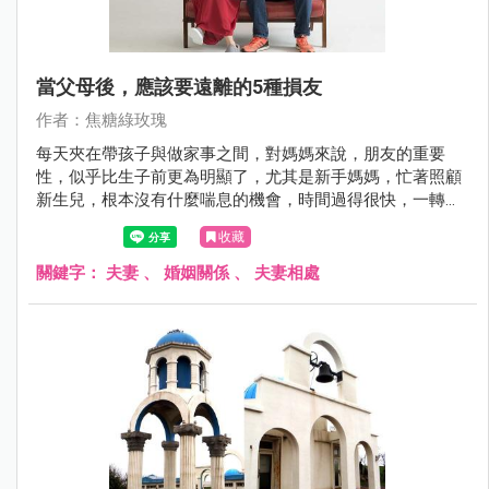
當父母後，應該要遠離的5種損友
作者：焦糖綠玫瑰
每天夾在帶孩子與做家事之間，對媽媽來說，朋友的重要
性，似乎比生子前更為明顯了，尤其是新手媽媽，忙著照顧
新生兒，根本沒有什麼喘息的機會，時間過得很快，一轉眼
驚覺，因為興趣跟話題不再相同，老朋友漸漸離自己越來越
收藏
遠，這時候，必須重新建立起自己的交友圈，但你知道嗎？
當上媽媽以後，任何大小事都會影響家庭，所以你必須要懂
關鍵字：
夫妻
、
婚姻關係
、
夫妻相處
得選擇朋友！