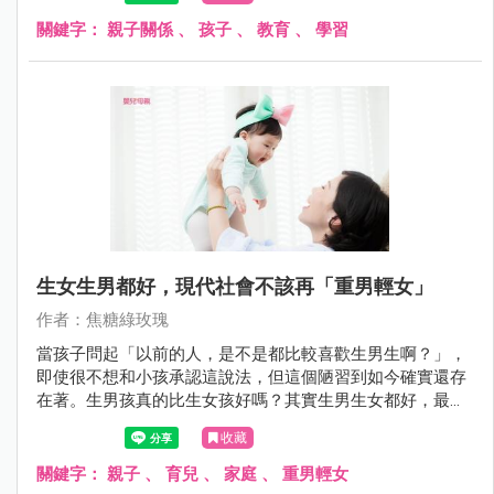
關鍵字：
親子關係
、
孩子
、
教育
、
學習
生女生男都好，現代社會不該再「重男輕女」
作者：焦糖綠玫瑰
當孩子問起「以前的人，是不是都比較喜歡生男生啊？」，
即使很不想和小孩承認這說法，但這個陋習到如今確實還存
在著。生男孩真的比生女孩好嗎？其實生男生女都好，最重
要的是擁有一顆「善良」、「孝心」的孩子最好。
收藏
關鍵字：
親子
、
育兒
、
家庭
、
重男輕女