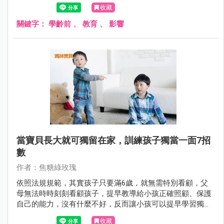
腳步，也會不知不覺影響到孩子的「自尊心」。
收藏
關鍵字：
學齡前
、
教育
、
影響
當寶貝長大就可獨留在家，訓練孩子獨當一面7招
數
作者：焦糖綠玫瑰
依照法規規範，其實孩子只要滿6歲，就無需特別看顧，父
母無法時時刻刻看顧孩子，提早教導給小孩正確照顧、保護
自己的能力，沒有什麼不好，反而讓小孩可以提早學習獨當
一面！
收藏