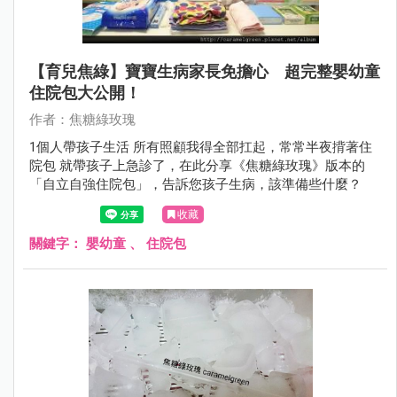
【育兒焦綠】寶寶生病家長免擔心 超完整嬰幼童
住院包大公開！
作者：焦糖綠玫瑰
1個人帶孩子生活 所有照顧我得全部扛起，常常半夜揹著住
院包 就帶孩子上急診了，在此分享《焦糖綠玫瑰》版本的
「自立自強住院包」，告訴您孩子生病，該準備些什麼？
收藏
關鍵字：
嬰幼童
、
住院包