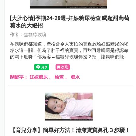
[大肚心情]孕期24-28週-妊娠糖尿檢查 喝超甜葡萄
糖水的大絕招
作者：焦糖綠玫瑰
孕媽咪們都知道，產檢會令人害怕的莫過於驗妊娠糖尿的喝
糖水這一關！但為了肚子裡的寶寶，再甜再難喝還是得認命
的喝下肚呀！部落客→焦糖綠玫瑰傳授２招，讓媽咪們能夠
輕鬆面對糖水，不再害怕唷！
收藏
關鍵字：
妊娠糖尿
、
檢查
、
糖水
【育兒分享】簡單好方法！清潔寶寶鼻孔３步驟！