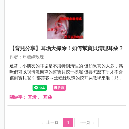
【育兒分享】耳垢大掃除！如何幫寶貝清理耳朵？
作者：焦糖綠玫瑰
通常，小朋友的耳垢是不用特別清理的 但如果真的太多，媽
咪們可以視情況簡單的幫寶貝挖一挖喔 但要怎麼下手才不會
傷到寶貝呢？ 部落客→焦糖綠玫瑰的挖耳屎教學來啦！只要
準備棉花棒＆凡士林就可以開始囉～～～
收藏
關鍵字：
耳垢
、
耳朵
←
上一頁
1
下一頁
→