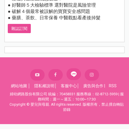
● 好醫師５大檢驗標準 選對醫院是風險管理
● 破解４個最常被誤解的寶寶安全感問題
● 藥膳、茶飲、日常保養 中醫觀點看產後掉髮
雜誌訂閱
網站地圖
│
隱私權說明
│
客服中心
│
廣告與合作
|
RSS
婦幼網路股份有限公司 統編：70458331 服務專線：02-8712-5959 | 服
務時間：週一～週五：10:00~17:30
Copyright © 嬰兒與母親. All rights reserved. 版權所有，禁止擅自轉貼
節錄