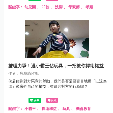
關鍵字：
幼兒園
、
叩首
、
洗腳
、
母親節
、
孝順
據理力爭！遇小霸王佔玩具，一招教你捍衛權益
作者：焦糖綠玫瑰
倘若碰到對方惡意的舉動，我們是否還要盲目地用「以退為
進」來犧牲自己的權益，並縱容對方的行為呢？
收藏
關鍵字：
小霸王
、
捍衛權益
、
玩具
、
機會教育