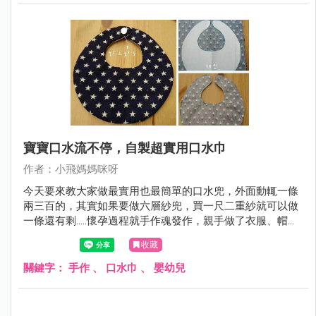
寶寶口水流不停，自製超實用口水巾
作者：小飛媽媽咪呀
今天要來教大家做最實用也最簡單的口水兜，外面動輒一條
兩三百的，其實如果要做六層紗兜，買一尺二重紗就可以做
一條還有剩.....懷孕過程就手作魂發作，親手做了衣服、帽
子、鞋子、防踢被、安撫巾、豆豆毯、手搖鈴、口水鏈、兜
收藏
兜等東西給寶寶，結果最終發現最實用的是口水兜。
關鍵字：
手作
、
口水巾
、
嬰幼兒