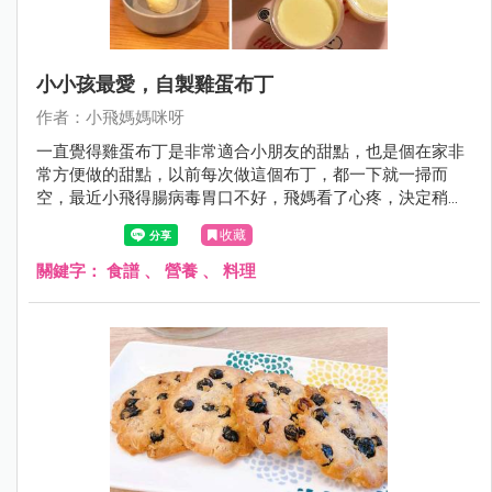
小小孩最愛，自製雞蛋布丁
作者：小飛媽媽咪呀
一直覺得雞蛋布丁是非常適合小朋友的甜點，也是個在家非
常方便做的甜點，以前每次做這個布丁，都一下就一掃而
空，最近小飛得腸病毒胃口不好，飛媽看了心疼，決定稍微
改良做幾個給小飛。配方是參考多個食譜後改良而來，真的
收藏
很簡單零難度，不需要烤箱就可以完成，大家可以在家試試
看.....
關鍵字：
食譜
、
營養
、
料理