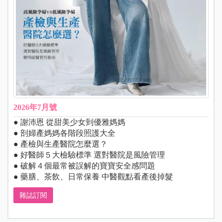
2026年7月號
● 謝沛恩 從甜美少女到優雅媽媽
● 剖婦產媽媽各階段照護大全
● 產檢與生產醫院怎麼選？
● 好醫師５大檢驗標準 選對醫院是風險管理
● 破解４個最常被誤解的寶寶安全感問題
● 藥膳、茶飲、日常保養 中醫觀點看產後掉髮
雜誌訂閱