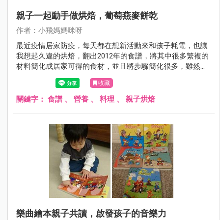
親子一起動手做烘焙，葡萄燕麥餅乾
作者：小飛媽媽咪呀
最近疫情居家防疫，每天都在想新活動來和孩子耗電，也讓
我想起久違的烘焙，翻出2012年的食譜，將其中很多繁複的
材料簡化成居家可得的食材，並且將步驟簡化很多，雖然成
品並非完美的瑪德蓮，但過程卻是凝聚親子感情的好時光。
收藏
關鍵字：
食譜
、
營養
、
料理
、
親子烘焙
樂曲繪本親子共讀，啟發孩子的音樂力