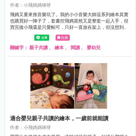
作者：小飛媽媽咪呀
飛媽又要來推音樂坑了。我的小小音樂大師這系列繪本其實
也購買好一陣子了，套書控飛媽當然又是整套一起入手，但
買完後小飛還是只愛帕可，只好一直放在架上，但沒想到最
近小飛忽然開始自己拿起來翻閱了。
收藏
關鍵字：
親子共讀
、
繪本
、
閱讀
、
嬰幼兒
適合嬰兒親子共讀的繪本，一歲前就能讀
作者：小飛媽媽咪呀