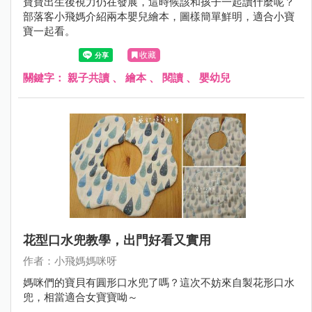
寶寶出生後視力仍在發展，這時候該和孩子一起讀什麼呢？
部落客小飛媽介紹兩本嬰兒繪本，圖樣簡單鮮明，適合小寶
寶一起看。
收藏
關鍵字：
親子共讀
、
繪本
、
閱讀
、
嬰幼兒
花型口水兜教學，出門好看又實用
作者：小飛媽媽咪呀
媽咪們的寶貝有圓形口水兜了嗎？這次不妨來自製花形口水
兜，相當適合女寶寶呦～