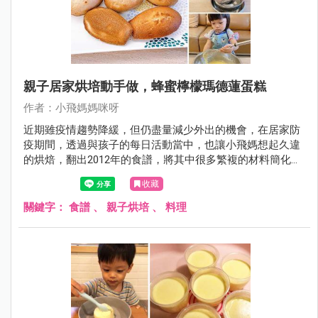
親子居家烘培動手做，蜂蜜檸檬瑪德蓮蛋糕
作者：小飛媽媽咪呀
近期雖疫情趨勢降緩，但仍盡量減少外出的機會，在居家防
疫期間，透過與孩子的每日活動當中，也讓小飛媽想起久違
的烘焙，翻出2012年的食譜，將其中很多繁複的材料簡化成
居家可得的食材，並且將步驟簡化很多，雖然成品並非完美
收藏
的瑪德蓮，但過程卻是凝聚親子感情的好時光。
關鍵字：
食譜
、
親子烘培
、
料理