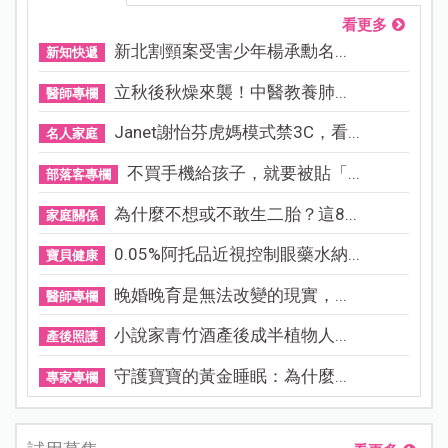
看更多
新北割頸案受害少年楊承勳名...
新知快遞
立秋後秋燥來襲！中醫教養肺...
醫師專欄
Janet謝怡芬虎媽模式禁3C，看...
名人家庭
不買手機給孩子，就要被貼「...
部落客專欄
為什麼不想或不敢生二胎？這8...
家庭關係
0.05%阿托品近視控制眼藥水納...
寶貝健康
晚婚晚育是無法改變的現實，...
醫師專欄
小說家青竹酒產後成半植物人...
產後照護
守護寶寶的黃金睡眠：為什麼...
專家專欄