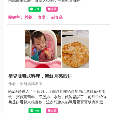
的高麗菜炊飯，食譜大公開，一起來看看吧！
收藏
關鍵字：
營養
、
食譜
、
副食品
嬰兒版泰式料理，海鮮月亮蝦餅
作者：小飛媽媽咪呀
Mia終於邁入了十個月，這個時期開始會想自己拿取食物進
食，寶寶蘿蔔糕、漢堡排、水餃、餛飩都試了，前陣子給香
蕉煎餅看起來很喜歡，這次想說來挑戰看看寶寶版月亮蝦餅
吧！
收藏