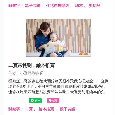
關鍵字：
親子共讀
、
生活自理能力
、
繪本
、
嬰幼兒
二寶來報到，繪本推薦
作者：小飛媽媽咪呀
從知道二寶的存在後就開始每天跟小飛做心理建設，一直到
現在4個多月了，小飛會主動睡前親親肚皮跟妹妹說晚安，
也會在吃東西時忽然說要給妹妹吃，最近更利用繪本的介紹
想讓他知道妹妹出生後可能發生的不一樣。
收藏
關鍵字：
二寶
、
繪本推薦
、
親子共讀