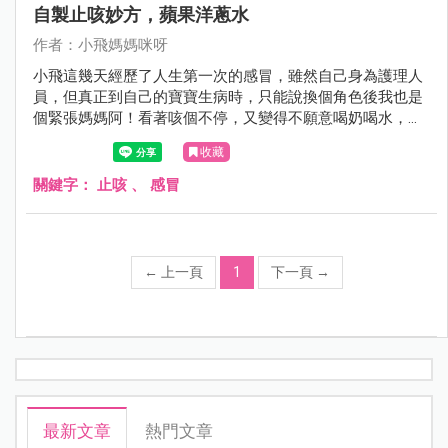
自製止咳妙方，蘋果洋蔥水
作者：小飛媽媽咪呀
小飛這幾天經歷了人生第一次的感冒，雖然自己身為護理人
員，但真正到自己的寶寶生病時，只能說換個角色後我也是
個緊張媽媽阿！看著咳個不停，又變得不願意喝奶喝水，只
好趕快來個救急的蘋果洋蔥水，果然甜甜的好入口，雖然還
收藏
是有點咳嗽，但至少感覺有潤喉了。
關鍵字：
止咳
、
感冒
←
上一頁
1
下一頁
→
最新文章
熱門文章