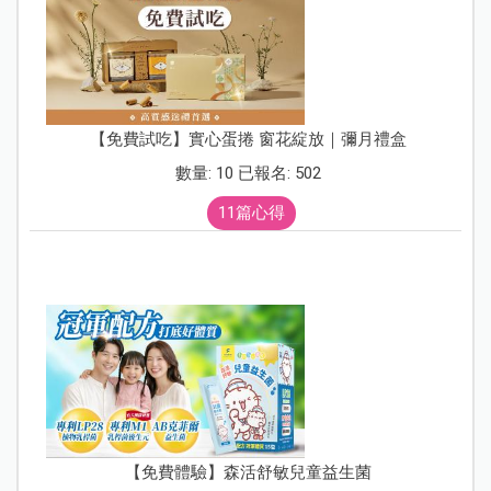
【免費試吃】實心蛋捲 窗花綻放｜彌月禮盒
數量: 10 已報名: 502
11篇心得
【免費體驗】森活舒敏兒童益生菌