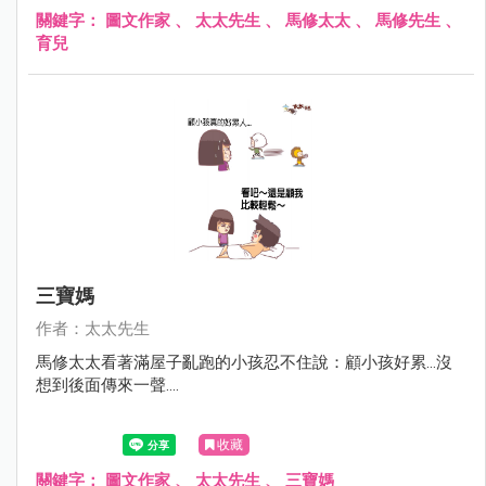
關鍵字：
圖文作家
、
太太先生
、
馬修太太
、
馬修先生
、
育兒
三寶媽
作者：太太先生
馬修太太看著滿屋子亂跑的小孩忍不住說：顧小孩好累...沒
想到後面傳來一聲....
收藏
關鍵字：
圖文作家
、
太太先生
、
三寶媽