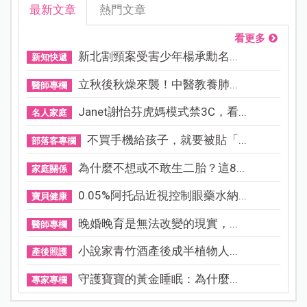
最新文章
熱門文章
看更多
新北割頸案受害少年楊承勳名...
新知快遞
立秋後秋燥來襲！中醫教養肺...
醫師專欄
Janet謝怡芬虎媽模式禁3C，看...
名人家庭
不買手機給孩子，就要被貼「...
部落客專欄
為什麼不想或不敢生二胎？這8...
家庭關係
0.05%阿托品近視控制眼藥水納...
寶貝健康
晚婚晚育是無法改變的現實，...
醫師專欄
小說家青竹酒產後成半植物人...
產後照護
守護寶寶的黃金睡眠：為什麼...
專家專欄