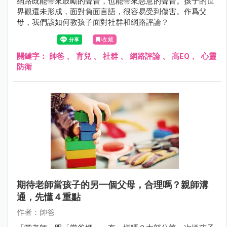
網路既能帶來鼓勵的聲音，也能帶來惡意的聲音。孩子的世
界觀還未形成，面對負面言語，很容易受到傷害。作爲父
母，我們該如何教孩子面對社群和網路評論？
收藏
關鍵字：
帥爸
、
育兒
、
社群
、
網路評論
、
高EQ
、
心靈
防衛
期待老師當孩子的另一個父母，合理嗎？親師溝
通，先懂４重點
作者：帥爸