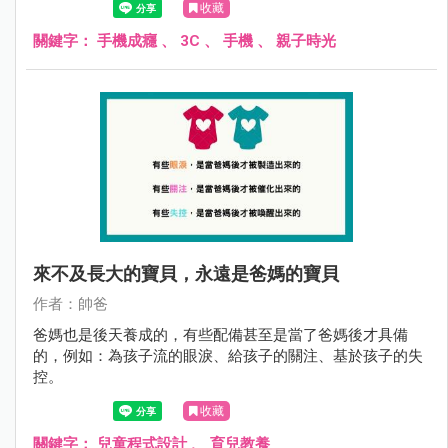
收藏
大環境和人為所迫，但總有辦法可以降低孩子對手機的上癮
依賴程度。
關鍵字：
手機成癮
、
3C
、
手機
、
親子時光
來不及長大的寶貝，永遠是爸媽的寶貝
作者：帥爸
爸媽也是後天養成的，有些配備甚至是當了爸媽後才具備
的，例如：為孩子流的眼淚、給孩子的關注、基於孩子的失
控。
收藏
關鍵字：
兒童程式設計
、
育兒教養