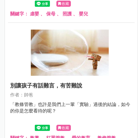
收藏
關鍵字：
虐嬰
、
保母
、
照護
、
嬰兒
別讓孩子有話難言，有苦難說
作者：帥爸
「教條管教」也許是我們上一輩「實驗」過後的結論，如今
的你是怎麼看待的呢？
收藏
關鍵字：
教養
、
打罵管教
、
愛的教育
、
教條管教