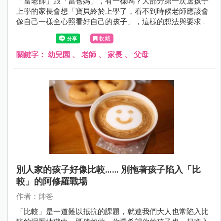
「當老師」跟「當爸媽」，有一樣嗎？大部分第一次送孩子
上學的家長會想「寶貝終於上學了，看不到時候老師應該會
像自己一樣全心照看好自己的孩子」，這樣的想法與要求，
過分嗎？！想想看，若全班有20個孩子，後面可能有超過20
收藏
～40位以上的爸爸、媽媽、阿公、阿嬤... 家長群，老師，該
怎麼辦呢？
關鍵字：
幼兒園
、
老師
、
家長
、
父母
別人家的孩子好像比較…… 別拖著孩子陷入「比
較」的阿修羅戰場
作者：帥爸
「比較」是一道難以抵抗的課題，就連我們大人也常陷入比