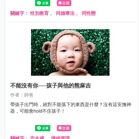
收藏
關鍵字：
性別教育
、
同婚專法
、
同性戀
不能沒有你──孩子與他的熊麻吉
作者：帥爸
帶孩子出門時，絕對不能落下的東西是什麼？沒有這安撫神
器，可能會hold不住孩子！
收藏
關鍵字：
安全感
、
情緒管理