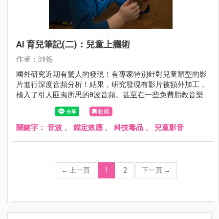
AI 育兒筆記(二)：兒童上癮術
作者：帥爸
國外研究近期有驚人的發現！有專家特別針對兒童類型的影
片進行深度音頻分析！結果，研究發現有影片被額外加工，
植入了引人匪夷所思的θ波音頻。甚至在一些免費胎教音樂
裡，也發現能引發這種特殊頻率的音波。 這些聲音波段成人
收藏
是聽不到的。
關鍵字：
音波
、
錨定效應
、
科技毒品
、
兒童影音
←
上一頁
1
2
下一頁
→