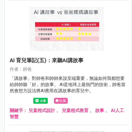
AI 育兒筆記(五)：來聽AI講故事
作者：帥爸
「講故事」對帥爸和帥帥來說至端重要，無論如何我都想要
給帥帥聽「好」的故事。 AI是地球上最熱門的技術，帥爸當
然會想方設法將AI應用在講故事的育兒中。
收藏
關鍵字：
兒童程式設計
、
兒童程式教育
、
故事
、
AI人工
智慧