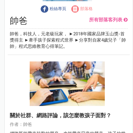
粉絲專頁
部落格
帥爸
所有部落客列表
帥爸，科技人，元老級玩家， ►2018年國家品牌玉山獎-首
獎得主 ►牽手孩子探索程式世界 ►分享對自家4歲兒子「帥
帥」程式思維教育心得筆記。
關於社群、網路評論，該怎麼教孩子面對？
作者：帥爸