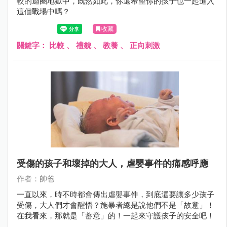
較的迴圈地獄中，既然如此，你還希望你的孩子也一起進入
這個戰場中嗎？
收藏
關鍵字：
比較
、
禮貌
、
教養
、
正向刺激
受傷的孩子和壞掉的大人，虐嬰事件的痛感呼應
作者：帥爸
一直以來，時不時都會傳出虐嬰事件，到底還要讓多少孩子
受傷，大人們才會醒悟？施暴者總是說他們不是「故意」！
在我看來，那就是「蓄意」的！一起來守護孩子的安全吧！