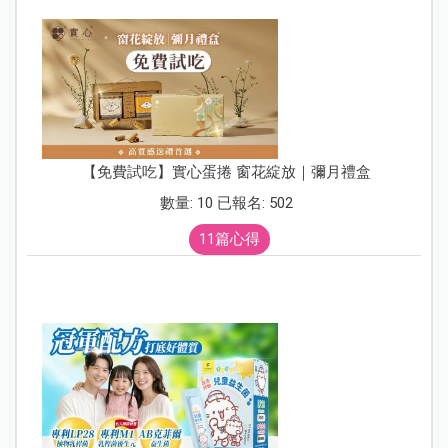
【免費試吃】實心蛋捲 窗花綻放｜彌月禮盒
數量: 10 已報名: 502
11篇心得