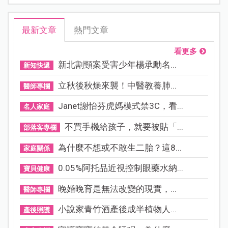
最新文章
熱門文章
看更多
新北割頸案受害少年楊承勳名...
新知快遞
立秋後秋燥來襲！中醫教養肺...
醫師專欄
Janet謝怡芬虎媽模式禁3C，看...
名人家庭
不買手機給孩子，就要被貼「...
部落客專欄
為什麼不想或不敢生二胎？這8...
家庭關係
0.05%阿托品近視控制眼藥水納...
寶貝健康
晚婚晚育是無法改變的現實，...
醫師專欄
小說家青竹酒產後成半植物人...
產後照護