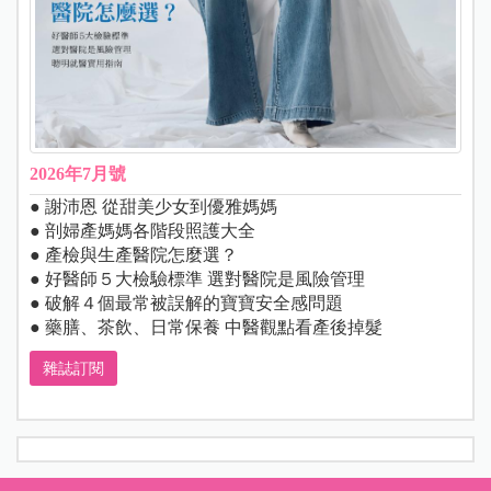
2026年7月號
● 謝沛恩 從甜美少女到優雅媽媽
● 剖婦產媽媽各階段照護大全
● 產檢與生產醫院怎麼選？
● 好醫師５大檢驗標準 選對醫院是風險管理
● 破解４個最常被誤解的寶寶安全感問題
● 藥膳、茶飲、日常保養 中醫觀點看產後掉髮
雜誌訂閱