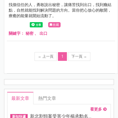
找個信任的人，勇敢說出秘密，讓痛苦找到出口，找到癥結
點，自然就能找到解決問題的方向。當你把心放心的敞開，
療癒的能量就開始流動了。
收藏
關鍵字：
秘密
、
出口
←
上一頁
1
下一頁
→
最新文章
熱門文章
看更多
新北割頸案受害少年楊承勳名...
新知快遞