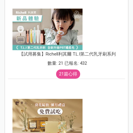
【試用募集】Richell利其爾 T.L.I第二代乳牙刷系列
數量: 21 已報名: 432
21篇心得