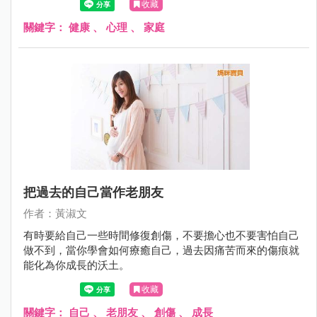
收藏
關鍵字：
健康
、
心理
、
家庭
把過去的自己當作老朋友
作者：黃淑文
有時要給自己一些時間修復創傷，不要擔心也不要害怕自己
做不到，當你學會如何療癒自己，過去因痛苦而來的傷痕就
能化為你成長的沃土。
收藏
關鍵字：
自己
、
老朋友
、
創傷
、
成長