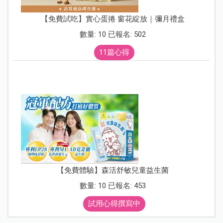
【免費試吃】實心蛋捲 窗花綻放｜彌月禮盒
數量: 10 已報名: 502
11篇心得
【免費體驗】森活舒敏兒童益生菌
數量: 10 已報名: 453
試用心得撰寫中