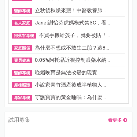
立秋後秋燥來襲！中醫教養肺...
醫師專欄
Janet謝怡芬虎媽模式禁3C，看...
名人家庭
不買手機給孩子，就要被貼「...
部落客專欄
為什麼不想或不敢生二胎？這8...
家庭關係
0.05%阿托品近視控制眼藥水納...
寶貝健康
晚婚晚育是無法改變的現實，...
醫師專欄
小說家青竹酒產後成半植物人...
產後照護
守護寶寶的黃金睡眠：為什麼...
專家專欄
試用募集
看更多