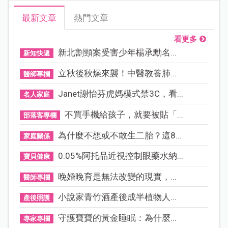
最新文章
熱門文章
看更多
新北割頸案受害少年楊承勳名...
新知快遞
立秋後秋燥來襲！中醫教養肺...
醫師專欄
Janet謝怡芬虎媽模式禁3C，看...
名人家庭
不買手機給孩子，就要被貼「...
部落客專欄
為什麼不想或不敢生二胎？這8...
家庭關係
0.05%阿托品近視控制眼藥水納...
寶貝健康
晚婚晚育是無法改變的現實，...
醫師專欄
小說家青竹酒產後成半植物人...
產後照護
守護寶寶的黃金睡眠：為什麼...
專家專欄