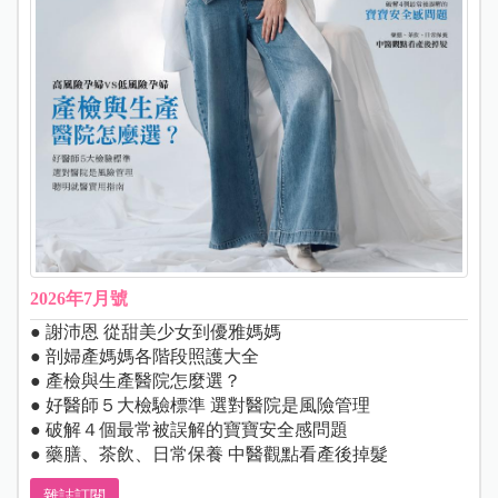
2026年7月號
● 謝沛恩 從甜美少女到優雅媽媽
● 剖婦產媽媽各階段照護大全
● 產檢與生產醫院怎麼選？
● 好醫師５大檢驗標準 選對醫院是風險管理
● 破解４個最常被誤解的寶寶安全感問題
● 藥膳、茶飲、日常保養 中醫觀點看產後掉髮
雜誌訂閱