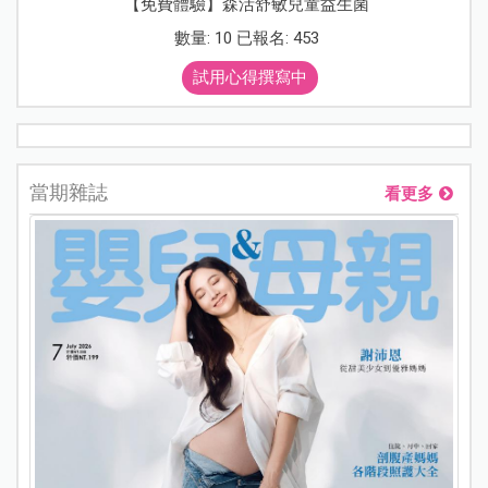
【免費體驗】森活舒敏兒童益生菌
數量: 10 已報名: 453
試用心得撰寫中
當期雜誌
看更多