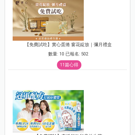
【免費試吃】實心蛋捲 窗花綻放｜彌月禮盒
數量: 10 已報名: 502
11篇心得