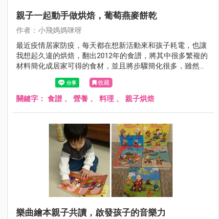
親子一起動手做烘焙，葡萄燕麥餅乾
作者：小飛媽媽咪呀
最近疫情居家防疫，每天都在想新活動來和孩子耗電，也讓
我想起久違的烘焙，翻出2012年的食譜，將其中很多繁複的
材料簡化成居家可得的食材，並且將步驟簡化很多，雖然成
品並非完美的瑪德蓮，但過程卻是凝聚親子感情的好時光。
收藏
關鍵字：
食譜
、
營養
、
料理
、
親子烘焙
樂曲繪本親子共讀，啟發孩子的音樂力