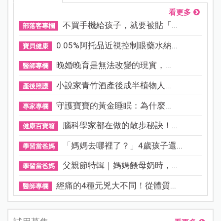
看更多
不買手機給孩子，就要被貼「...
部落客專欄
0.05%阿托品近視控制眼藥水納...
寶貝健康
晚婚晚育是無法改變的現實，...
醫師專欄
小說家青竹酒產後成半植物人...
產後照護
守護寶寶的黃金睡眠：為什麼...
專家專欄
腦科學家都在做的散步秘訣！...
健康百寶箱
「媽媽去哪裡了？」4歲孩子還...
學習當爸媽
父親節特輯｜媽媽餵母奶時，...
學習當爸媽
經痛的4種元兇大不同！從體質...
醫師專欄