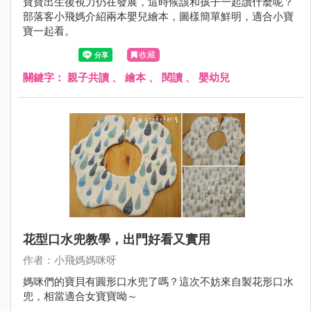
寶寶出生後視力仍在發展，這時候該和孩子一起讀什麼呢？
部落客小飛媽介紹兩本嬰兒繪本，圖樣簡單鮮明，適合小寶
寶一起看。
收藏
關鍵字：
親子共讀
、
繪本
、
閱讀
、
嬰幼兒
花型口水兜教學，出門好看又實用
作者：小飛媽媽咪呀
媽咪們的寶貝有圓形口水兜了嗎？這次不妨來自製花形口水
兜，相當適合女寶寶呦～