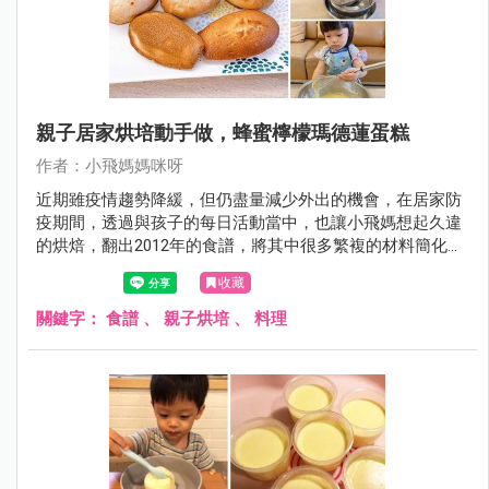
親子居家烘培動手做，蜂蜜檸檬瑪德蓮蛋糕
作者：小飛媽媽咪呀
近期雖疫情趨勢降緩，但仍盡量減少外出的機會，在居家防
疫期間，透過與孩子的每日活動當中，也讓小飛媽想起久違
的烘焙，翻出2012年的食譜，將其中很多繁複的材料簡化成
居家可得的食材，並且將步驟簡化很多，雖然成品並非完美
收藏
的瑪德蓮，但過程卻是凝聚親子感情的好時光。
關鍵字：
食譜
、
親子烘培
、
料理