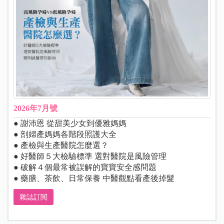
2026年7月號
● 謝沛恩 從甜美少女到優雅媽媽
● 剖婦產媽媽各階段照護大全
● 產檢與生產醫院怎麼選？
● 好醫師５大檢驗標準 選對醫院是風險管理
● 破解４個最常被誤解的寶寶安全感問題
● 藥膳、茶飲、日常保養 中醫觀點看產後掉髮
雜誌訂閱