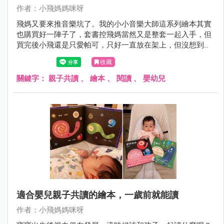
作者：小飛媽媽咪呀
飛媽又要來推音樂坑了。我的小小音樂大師這系列繪本其實
也購買好一陣子了，套書控飛媽當然又是整套一起入手，但
買完後小飛還是只愛帕可，只好一直放在架上，但沒想到最
近小飛忽然開始自己拿起來翻閱了。
收藏
關鍵字：
親子共讀
、
繪本
、
閱讀
、
嬰幼兒
適合嬰兒親子共讀的繪本，一歲前就能讀
作者：小飛媽媽咪呀