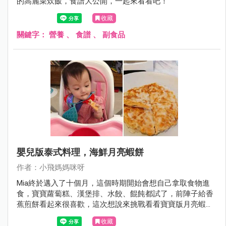
的高麗菜炊飯，食譜大公開，一起來看看吧！
收藏
關鍵字：
營養
、
食譜
、
副食品
嬰兒版泰式料理，海鮮月亮蝦餅
作者：小飛媽媽咪呀
Mia終於邁入了十個月，這個時期開始會想自己拿取食物進
食，寶寶蘿蔔糕、漢堡排、水餃、餛飩都試了，前陣子給香
蕉煎餅看起來很喜歡，這次想說來挑戰看看寶寶版月亮蝦餅
吧！
收藏