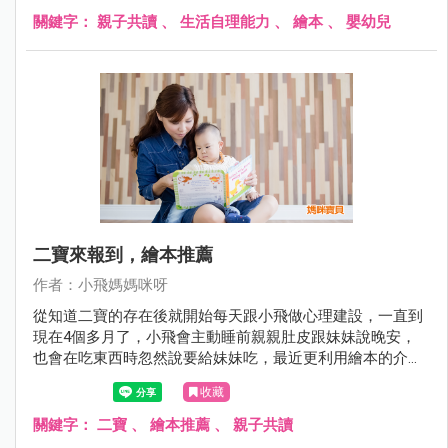
關鍵字：
親子共讀
、
生活自理能力
、
繪本
、
嬰幼兒
二寶來報到，繪本推薦
作者：小飛媽媽咪呀
從知道二寶的存在後就開始每天跟小飛做心理建設，一直到
現在4個多月了，小飛會主動睡前親親肚皮跟妹妹說晚安，
也會在吃東西時忽然說要給妹妹吃，最近更利用繪本的介紹
想讓他知道妹妹出生後可能發生的不一樣。
收藏
關鍵字：
二寶
、
繪本推薦
、
親子共讀