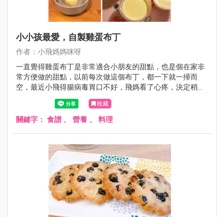
小小孩最愛，自製雞蛋布丁
作者：小飛媽媽咪呀
一直覺得雞蛋布丁是非常適合小朋友的甜點，也是個在家非
常方便做的甜點，以前每次做這個布丁，都一下就一掃而
空，最近小飛得腸病毒胃口不好，飛媽看了心疼，決定稍微
改良做幾個給小飛。配方是參考多個食譜後改良而來，真的
收藏
很簡單零難度，不需要烤箱就可以完成，大家可以在家試試
看.....
關鍵字：
食譜
、
營養
、
料理