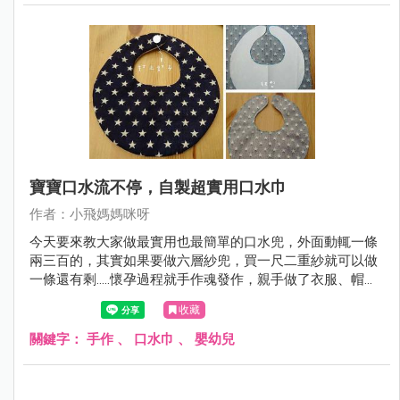
寶寶口水流不停，自製超實用口水巾
作者：小飛媽媽咪呀
今天要來教大家做最實用也最簡單的口水兜，外面動輒一條
兩三百的，其實如果要做六層紗兜，買一尺二重紗就可以做
一條還有剩.....懷孕過程就手作魂發作，親手做了衣服、帽
子、鞋子、防踢被、安撫巾、豆豆毯、手搖鈴、口水鏈、兜
收藏
兜等東西給寶寶，結果最終發現最實用的是口水兜。
關鍵字：
手作
、
口水巾
、
嬰幼兒