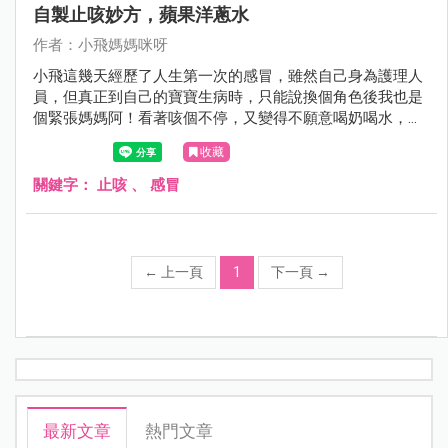
自製止咳妙方，蘋果洋蔥水
作者：小飛媽媽咪呀
小飛這幾天經歷了人生第一次的感冒，雖然自己身為護理人
員，但真正到自己的寶寶生病時，只能說換個角色後我也是
個緊張媽媽阿！看著咳個不停，又變得不願意喝奶喝水，只
好趕快來個救急的蘋果洋蔥水，果然甜甜的好入口，雖然還
收藏
是有點咳嗽，但至少感覺有潤喉了。
關鍵字：
止咳
、
感冒
←
上一頁
1
下一頁
→
最新文章
熱門文章