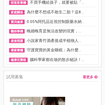
不買手機給孩子，就要被貼「...
部落客專欄
為什麼不想或不敢生二胎？這8...
家庭關係
0.05%阿托品近視控制眼藥水納...
寶貝健康
晚婚晚育是無法改變的現實，...
醫師專欄
小說家青竹酒產後成半植物人...
產後照護
守護寶寶的黃金睡眠：為什麼...
專家專欄
腦科學家都在做的散步秘訣！...
健康百寶箱
試用募集
看更多