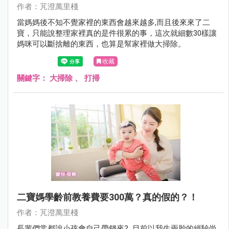
作者：芃澄萬里棧
當媽媽後不知不覺家裡的東西會越來越多,而且後來來了二
寶，只能說整理家裡真的是件很累的事，這次就細數30樣讓
媽咪可以斷捨離的東西，也算是幫家裡做大掃除。
收藏
關鍵字：
大掃除
、
打掃
二寶媽學齡前教養費要300萬？真的假的？！
作者：芃澄萬里棧
長輩們常都說小孩會自己帶錢來? 目前以我生兩胎的經驗尚