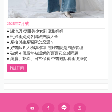
2026年7月號
● 謝沛恩 從甜美少女到優雅媽媽
● 剖婦產媽媽各階段照護大全
● 產檢與生產醫院怎麼選？
● 好醫師５大檢驗標準 選對醫院是風險管理
● 破解４個最常被誤解的寶寶安全感問題
● 藥膳、茶飲、日常保養 中醫觀點看產後掉髮
雜誌訂閱