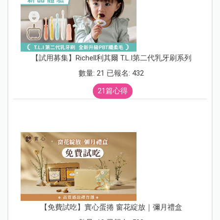
【試用募集】Richell利其爾 T.L.I第二代乳牙刷系列
數量: 21 已報名: 432
21篇心得
【免費試吃】實心蛋捲 窗花綻放｜彌月禮盒