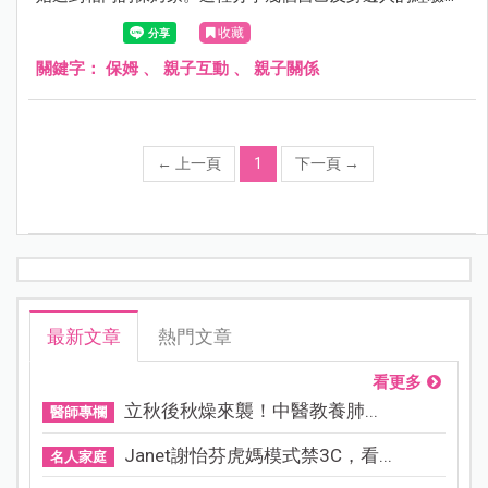
供未來有需求的媽媽參考。
收藏
關鍵字：
保姆
、
親子互動
、
親子關係
←
上一頁
1
下一頁
→
最新文章
熱門文章
看更多
立秋後秋燥來襲！中醫教養肺...
醫師專欄
Janet謝怡芬虎媽模式禁3C，看...
名人家庭