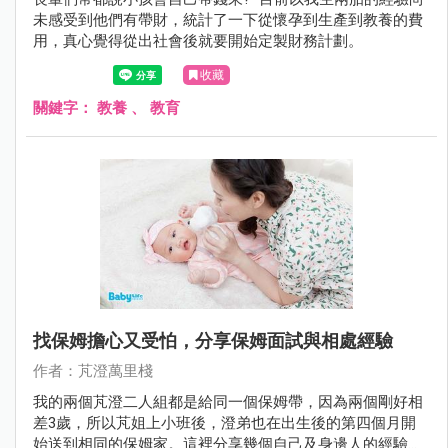
未感受到他們有帶財，統計了一下從懷孕到生產到教養的費
用，真心覺得從出社會後就要開始定製財務計劃。
收藏
關鍵字：
教養
、
教育
找保姆擔心又受怕，分享保姆面試與相處經驗
作者：芃澄萬里棧
我的兩個芃澄二人組都是給同一個保姆帶，因為兩個剛好相
差3歲，所以芃姐上小班後，澄弟也在出生後的第四個月開
始送到相同的保姆家。這裡分享幾個自己及身邊人的經驗提