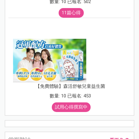
數量: 10 已報名: 502
11篇心得
【免費體驗】森活舒敏兒童益生菌
數量: 10 已報名: 453
試用心得撰寫中