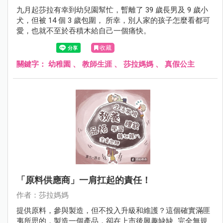
九月起莎拉有幸到幼兒園幫忙，暫離了 39 歲長男及 9 歲小
犬，但被 14 個 3 歲包圍， 所幸，別人家的孩子怎麼看都可
愛，也就不至於吞積木給自己一個痛快。
收藏
關鍵字：
幼稚園
、
教師生涯
、
莎拉媽媽
、
真假公主
「原料供應商」一肩扛起的責任！
作者：莎拉媽媽
提供原料，參與製造，但不投入升級和維護？這個確實滿匪
夷所思的，製造一個產品，卻在上市後興趣缺缺...完全無規