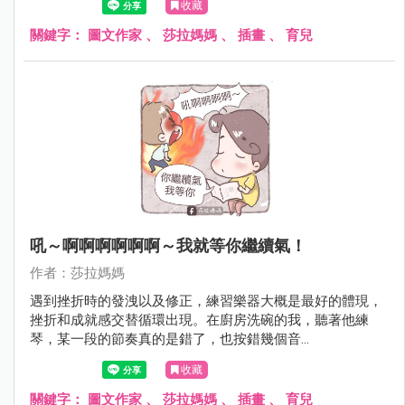
收藏
你不知道怎麼修。
關鍵字：
圖文作家
、
莎拉媽媽
、
插畫
、
育兒
吼～啊啊啊啊啊啊～我就等你繼續氣！
作者：莎拉媽媽
遇到挫折時的發洩以及修正，練習樂器大概是最好的體現，
挫折和成就感交替循環出現。在廚房洗碗的我，聽著他練
琴，某一段的節奏真的是錯了，也按錯幾個音...
收藏
關鍵字：
圖文作家
、
莎拉媽媽
、
插畫
、
育兒