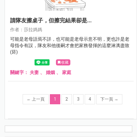
請隊友擦桌子，但擦完結果卻是...
作者：莎拉媽媽
可能是老母語焉不詳，也可能是老母示意不明，更也許是老
母指令有誤，隊友和他後嗣才會把家務發揮的這麼淋漓盡致
(菸)
收藏
關鍵字：
夫妻
、
婚姻
、
家庭
←
上一頁
1
2
3
4
下一頁
→