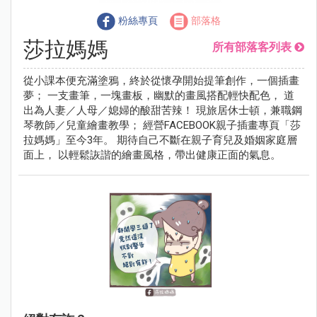
粉絲專頁
部落格
莎拉媽媽
所有部落客列表
從小課本便充滿塗鴉，終於從懷孕開始提筆創作，一個插畫
夢； 一支畫筆，一塊畫板，幽默的畫風搭配輕快配色， 道
出為人妻／人母／媳婦的酸甜苦辣！ 現旅居休士頓，兼職鋼
琴教師／兒童繪畫教學； 經營FACEBOOK親子插畫專頁「莎
拉媽媽」至今3年。 期待自己不斷在親子育兒及婚姻家庭層
面上， 以輕鬆詼諧的繪畫風格，帶出健康正面的氣息。