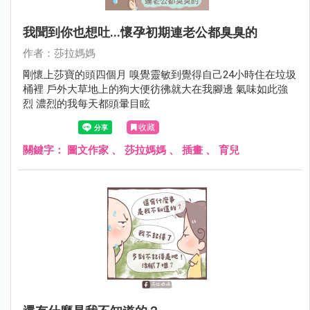
我聞到你也想吐...懷孕初期連老公都臭臭的
作者：莎拉媽媽
剛懷上莎寶的頭四個月 嗅覺靈敏到覺得自己24小時住在垃圾
桶裡 戶外大草地上的狗大便彷彿就大在我腳邊 氣味如此強
烈 濃烈的我每天都頭暈目眩
收藏
關鍵字：
圖文作家
、
莎拉媽媽
、
插畫
、
育兒