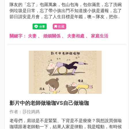
隊友的「忘了」包羅萬象，包山包海，包你滿意，忘了洗碗
倒垃圾是日常，忘了帶小孩出門不知道接小孩是週報，忘了
節日請安是月會，忘了人生目標是年鑑，噢～隊友，把你自
己也忘了吧～～
收藏
關鍵字：
夫妻
、
婚姻關係
、
夫妻相處
、
家庭生活
影片中的老師做瑜珈VS自己做瑜珈
作者：莎拉媽媽
老母們，肩頭是不是緊緊、下背是不是痠痠？我想說買個瑜
珈環跟著老師動一下，結果人家是律動，我是蠕動，有時候