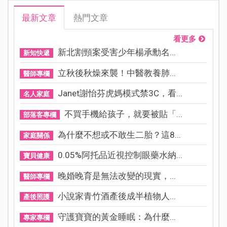
最新文章
熱門文章
看更多
新北割頸案受害少年楊承勳名...
新知快遞
立秋後秋燥來襲！中醫教養肺...
醫師專欄
Janet謝怡芬虎媽模式禁3C，看...
名人家庭
不買手機給孩子，就要被貼「...
部落客專欄
為什麼不想或不敢生二胎？這8...
家庭關係
0.05%阿托品近視控制眼藥水納...
寶貝健康
晚婚晚育是無法改變的現實，...
醫師專欄
小說家青竹酒產後成半植物人...
產後照護
守護寶寶的黃金睡眠：為什麼...
專家專欄