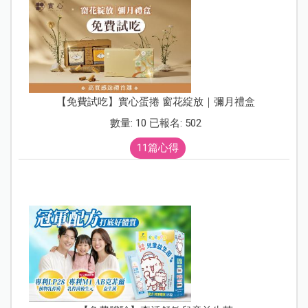
【免費試吃】實心蛋捲 窗花綻放｜彌月禮盒
數量: 10 已報名: 502
11篇心得