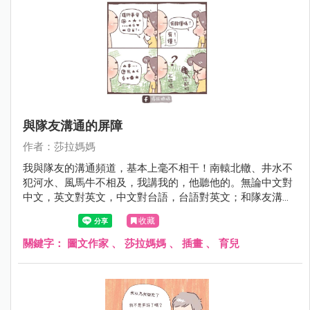
與隊友溝通的屏障
作者：莎拉媽媽
我與隊友的溝通頻道，基本上毫不相干！南轅北轍、井水不
犯河水、風馬牛不相及，我講我的，他聽他的。無論中文對
中文，英文對英文，中文對台語，台語對英文；和隊友溝通
的落差，堪比馬里亞納海溝直達地核。
收藏
關鍵字：
圖文作家
、
莎拉媽媽
、
插畫
、
育兒