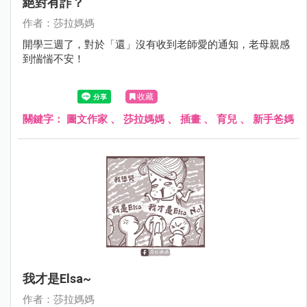
絕對有詐？
作者：莎拉媽媽
開學三週了，對於「還」沒有收到老師愛的通知，老母親感
到惴惴不安！
收藏
關鍵字：
圖文作家
、
莎拉媽媽
、
插畫
、
育兒
、
新手爸媽
我才是Elsa~
作者：莎拉媽媽