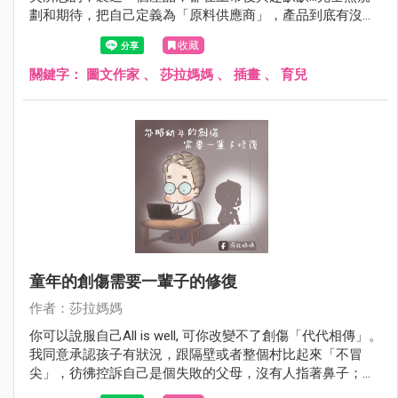
劃和期待，把自己定義為「原料供應商」，產品到底有沒有
發揮功用及成功在市場競爭下存活，都非關己事。
收藏
關鍵字：
圖文作家
、
莎拉媽媽
、
插畫
、
育兒
童年的創傷需要一輩子的修復
作者：莎拉媽媽
你可以說服自己All is well, 可你改變不了創傷「代代相傳」。
我同意承認孩子有狀況，跟隔壁或者整個村比起來「不冒
尖」，彷彿控訴自己是個失敗的父母，沒有人指著鼻子；但
心裡就是這麼覺得，就像廠商被客訴「你的產品不良」，而