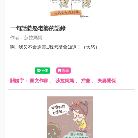
一句話惹怒老婆的語錄
作者：莎拉媽媽
啊....我又不會通靈...我怎麼會知道！（大怒）
收藏
關鍵字：
圖文作家 、 莎拉媽媽 、 插畫 、 夫妻關係