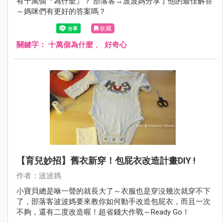
有十萬個『為什麼』？ 部落客→波波媽分享了他的最佳解答
～媽咪們有更好的答案嗎？
收藏
關鍵字：
十萬個為什麼
、
好奇心
【育兒妙招】舊衣新穿！包屁衣改造計畫DIY !
作者：波波媽
小寶貝總是咻一聲的就長大了～衣服也是穿沒幾次就穿不下
了，部落客波波媽要來教你如何動手改造包屁衣，而且一次
不夠，還有二度改造喔！超省錢大作戰～Ready Go！