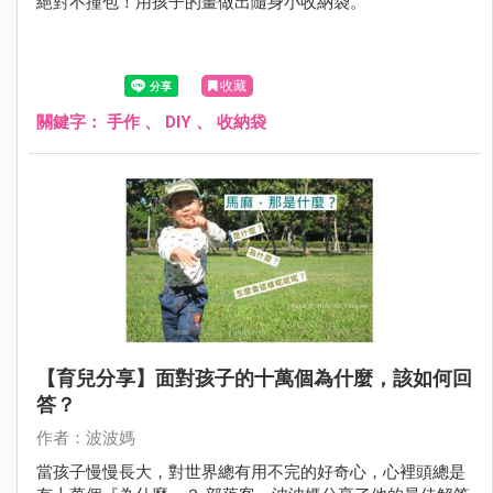
絕對不撞包！用孩子的畫做出隨身小收納袋。
收藏
關鍵字：
手作
、
DIY
、
收納袋
【育兒分享】面對孩子的十萬個為什麼，該如何回
答？
作者：波波媽
當孩子慢慢長大，對世界總有用不完的好奇心，心裡頭總是