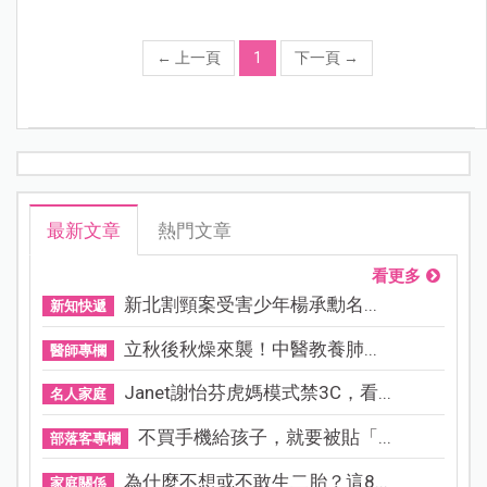
←
上一頁
1
下一頁
→
最新文章
熱門文章
看更多
新北割頸案受害少年楊承勳名...
新知快遞
立秋後秋燥來襲！中醫教養肺...
醫師專欄
Janet謝怡芬虎媽模式禁3C，看...
名人家庭
不買手機給孩子，就要被貼「...
部落客專欄
為什麼不想或不敢生二胎？這8...
家庭關係