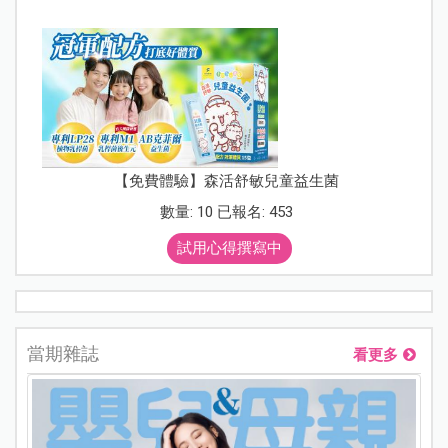
【免費體驗】森活舒敏兒童益生菌
數量: 10 已報名: 453
試用心得撰寫中
當期雜誌
看更多