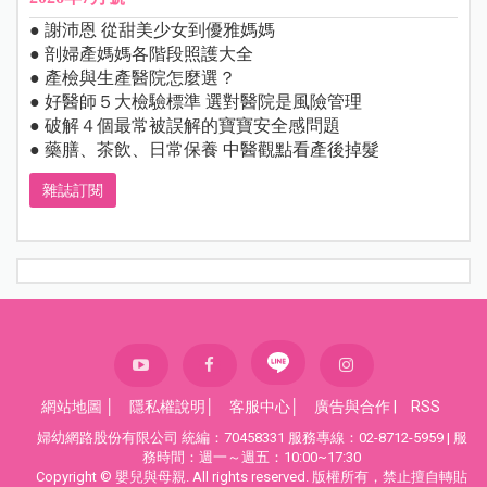
● 謝沛恩 從甜美少女到優雅媽媽
● 剖婦產媽媽各階段照護大全
● 產檢與生產醫院怎麼選？
● 好醫師５大檢驗標準 選對醫院是風險管理
● 破解４個最常被誤解的寶寶安全感問題
● 藥膳、茶飲、日常保養 中醫觀點看產後掉髮
雜誌訂閱
網站地圖
│
隱私權說明
│
客服中心
│
廣告與合作
|
RSS
婦幼網路股份有限公司 統編：70458331 服務專線：02-8712-5959 | 服
務時間：週一～週五：10:00~17:30
Copyright © 嬰兒與母親. All rights reserved. 版權所有，禁止擅自轉貼