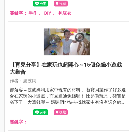
收藏
關鍵字：
手作
、
DIY
、
包屁衣
【育兒分享】在家玩也超開心～15個免錢小遊戲
大集合
作者：波波媽
部落客→波波媽利用家中現有的材料， 替寶貝製作了好多適
合在家玩的小遊戲，而且通通免錢喔！ 比起買玩具，確實是
省下了一大筆錢喔～ 媽咪們也快去找找家中有沒有適合給寶
貝玩樂的小道具吧！
收藏
關鍵字：