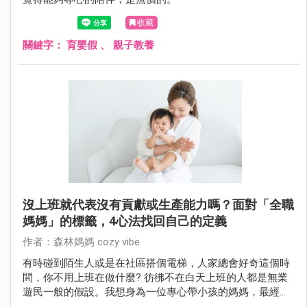
收藏
關鍵字：
育嬰假
、
親子教養
沒上班就代表沒有貢獻或生產能力嗎？面對「全職
媽媽」的標籤，4心法找回自己的定義
作者：森林媽媽 cozy vibe
有時碰到陌生人或是在社區搭個電梯，人家總會好奇這個時
間，你不用上班在做什麼? 彷彿不在白天上班的人都是無業
遊民一般的假設。我想身為一位專心帶小孩的媽媽，最經常
為了這種事情感到稍微自卑跟糾結。其實，這些標籤跟名稱