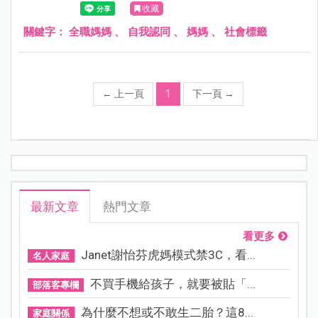
收藏
都只是過眼雲煙，不需要看得這麼認真。
關鍵字：
全職媽媽
、
自我認同
、
媽媽
、
社會標籤
←
上一頁
1
下一頁
→
最新文章
熱門文章
看更多
Janet謝怡芬虎媽模式禁3C，看...
名人家庭
不買手機給孩子，就要被貼「...
部落客專欄
為什麼不想或不敢生二胎？這8...
家庭關係