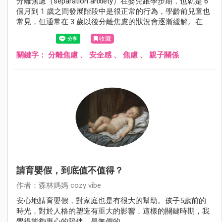
分離焦慮（separation anxiety）在嬰兒跟學步期，也就是 6
個月到 1 歲之間發展階段中是很正常的行為，學齡前兒童也
常見，但通常在 3 歲以後分離焦慮的狀況會逐漸緩解。在部
分的學齡前兒童，會發展成影響到日常、校園生活或出現恐
收藏
慌發作，而被醫療團隊診斷為分離焦慮症（separation
anxiety disorder），通常較少見於青少年或成人。
關鍵字：
分離焦慮
、
安全感
、
焦慮
、
親子關係
請育嬰假，到底值不值得？
作者：森林媽媽 cozy vibe
安心地請育嬰假，對家庭也是有很大的幫助。孩子5歲前的
時光，對於人格的塑造有重大的影響，這樣的關鍵時期，我
覺得能夠專心的陪伴，是無價的。