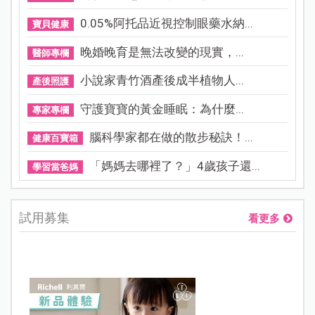
0.05%阿托品近視控制眼藥水納...
寶貝健康
晚婚晚育是無法改變的現實，...
醫師專欄
小說家青竹酒產後成半植物人...
產後照護
守護寶寶的黃金睡眠：為什麼...
專家專欄
腦科學家都在做的散步秘訣！...
健康百寶箱
「媽媽去哪裡了？」4歲孩子還...
學習當爸媽
試用募集
看更多