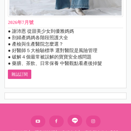
2026年7月號
● 謝沛恩 從甜美少女到優雅媽媽
● 剖婦產媽媽各階段照護大全
● 產檢與生產醫院怎麼選？
● 好醫師５大檢驗標準 選對醫院是風險管理
● 破解４個最常被誤解的寶寶安全感問題
● 藥膳、茶飲、日常保養 中醫觀點看產後掉髮
雜誌訂閱