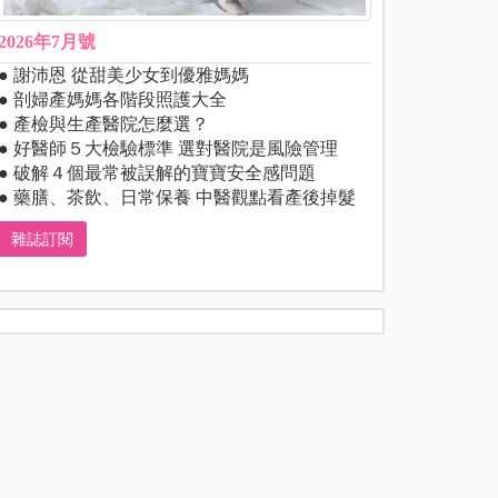
2026年7月號
● 謝沛恩 從甜美少女到優雅媽媽
● 剖婦產媽媽各階段照護大全
● 產檢與生產醫院怎麼選？
● 好醫師５大檢驗標準 選對醫院是風險管理
● 破解４個最常被誤解的寶寶安全感問題
● 藥膳、茶飲、日常保養 中醫觀點看產後掉髮
雜誌訂閱