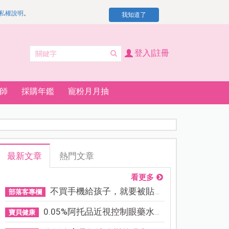
私權說明
。
我知道了
登入|註冊
師
採購年鑑
寵粉月月抽
最新文章
熱門文章
看更多
不買手機給孩子，就要被貼「...
部落客專欄
0.05%阿托品近視控制眼藥水納...
寶貝健康