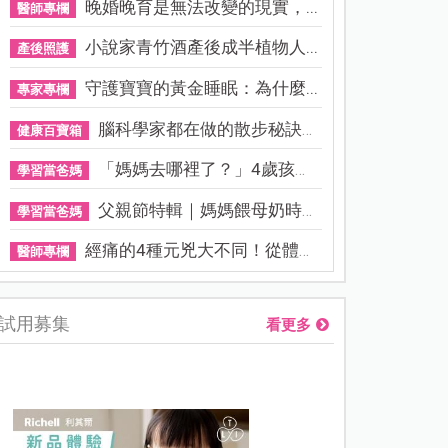
晚婚晚育是無法改變的現實，...
醫師專欄
小說家青竹酒產後成半植物人...
產後照護
守護寶寶的黃金睡眠：為什麼...
專家專欄
腦科學家都在做的散步秘訣！...
健康百寶箱
「媽媽去哪裡了？」4歲孩子還...
學習當爸媽
父親節特輯｜媽媽餵母奶時，...
學習當爸媽
經痛的4種元兇大不同！從體質...
醫師專欄
試用募集
看更多