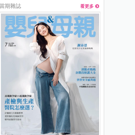
當期雜誌
看更多