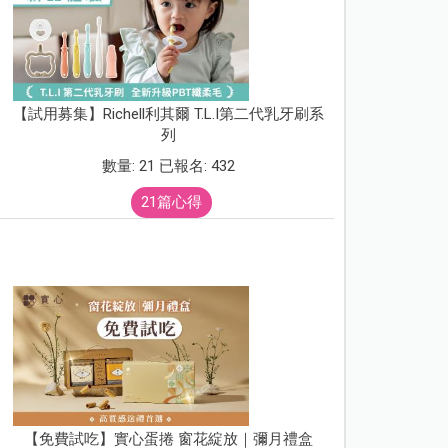
【試用募集】Richell利其爾 T.L.I第二代乳牙刷系
列
數量: 21 已報名: 432
21篇心得
【免費試吃】實心蛋捲 窗花綻放｜彌月禮盒