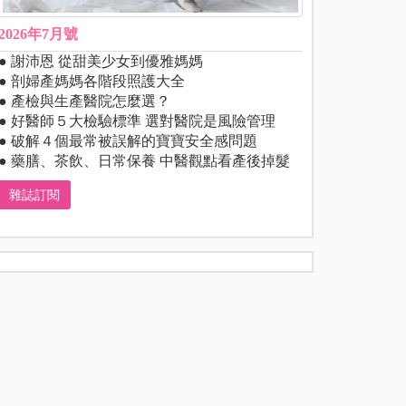
2026年7月號
● 謝沛恩 從甜美少女到優雅媽媽
● 剖婦產媽媽各階段照護大全
● 產檢與生產醫院怎麼選？
● 好醫師５大檢驗標準 選對醫院是風險管理
● 破解４個最常被誤解的寶寶安全感問題
● 藥膳、茶飲、日常保養 中醫觀點看產後掉髮
雜誌訂閱