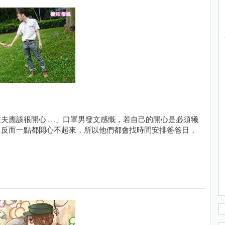
該很開心......」口罩男發文感慨，若自己的開心是必須犧
，反而一點都開心不起來，所以他們都會找時間安排爸爸日，