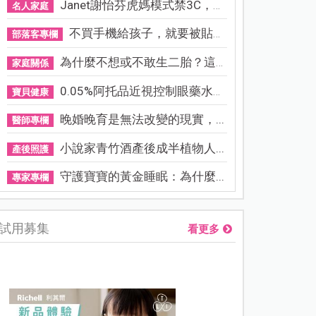
Janet謝怡芬虎媽模式禁3C，看...
名人家庭
不買手機給孩子，就要被貼「...
部落客專欄
為什麼不想或不敢生二胎？這8...
家庭關係
0.05%阿托品近視控制眼藥水納...
寶貝健康
晚婚晚育是無法改變的現實，...
醫師專欄
小說家青竹酒產後成半植物人...
產後照護
守護寶寶的黃金睡眠：為什麼...
專家專欄
試用募集
看更多