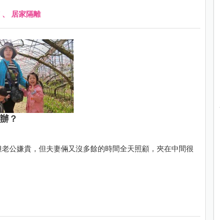
、
居家隔離
麼辦？
，但老公嫌貴，但夫妻倆又沒多餘的時間全天照顧，夾在中間很