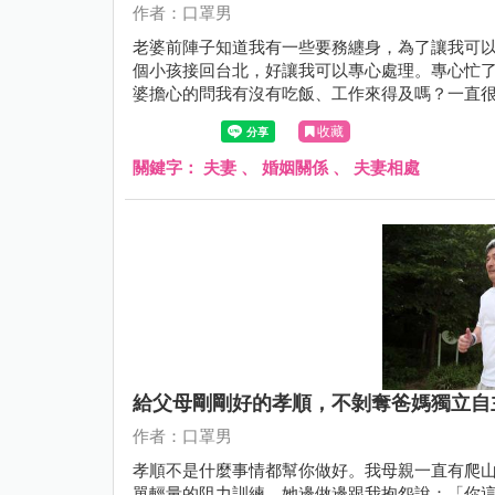
作者：口罩男
老婆前陣子知道我有一些要務纏身，為了讓我可
個小孩接回台北，好讓我可以專心處理。專心忙
婆擔心的問我有沒有吃飯、工作來得及嗎？一直
完，邊道歉邊跟我說：「老公，你辛苦了。」
收藏
關鍵字：
夫妻
、
婚姻關係
、
夫妻相處
給父母剛剛好的孝順，不剝奪爸媽獨立自
作者：口罩男
孝順不是什麼事情都幫你做好。我母親一直有爬
單輕量的阻力訓練，她邊做邊跟我抱怨說：「你