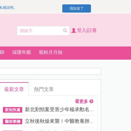
私權說明
。
我知道了
登入|註冊
師
採購年鑑
寵粉月月抽
最新文章
熱門文章
看更多
新北割頸案受害少年楊承勳名...
新知快遞
立秋後秋燥來襲！中醫教養肺...
醫師專欄