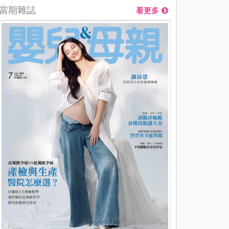
當期雜誌
看更多