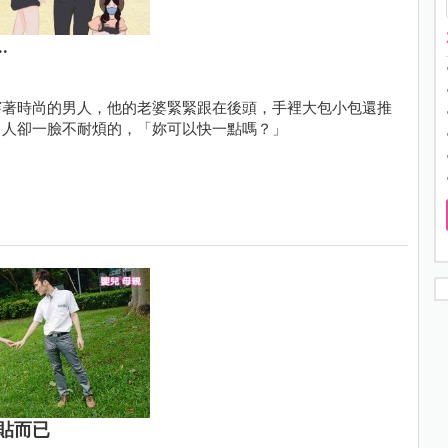
.
穿著時尚的男人，他的老婆緊緊跟在後頭，手裡大包小包還推
男人卻一臉不耐煩的，「妳可以快一點嗎？」
貼而已