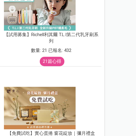
【試用募集】Richell利其爾 T.L.I第二代乳牙刷系
列
數量: 21 已報名: 432
21篇心得
【免費試吃】實心蛋捲 窗花綻放｜彌月禮盒