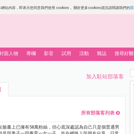
站內容，即表示您同意我們使用 cookies， 關於更多cookies資訊請閱讀我們的
隱
封面人物
專欄
影音
試用
活動
雜誌
搜尋好醫
加入駐站部落客
男
所有部落客列表
在臉書上已擁有58萬粉絲，但心底深處認為自己只是個普通男
就是與妻子一同養育一女一子，並在網路上與朋友分享，日常