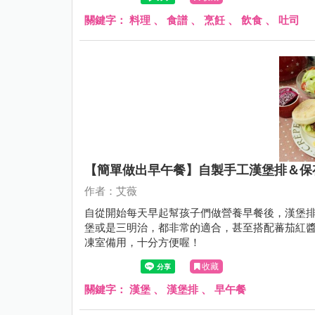
關鍵字：
料理
、
食譜
、
烹飪
、
飲食
、
吐司
【簡單做出早午餐】自製手工漢堡排＆保
作者：艾薇
自從開始每天早起幫孩子們做營養早餐後，漢堡
堡或是三明治，都非常的適合，甚至搭配蕃茄紅
凍室備用，十分方便喔！
收藏
關鍵字：
漢堡
、
漢堡排
、
早午餐