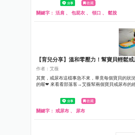
收藏
關鍵字：
活肩
、
包屁衣
、
領口
、
鬆脫
【育兒分享】溫和零壓力！幫寶貝輕鬆戒
作者：艾薇
其實，戒尿布這檔事急不來，畢竟每個寶貝的狀況
的喔❤ 來看看部落客→艾薇幫兩個寶貝戒尿布的
收藏
關鍵字：
戒尿布
、
尿布