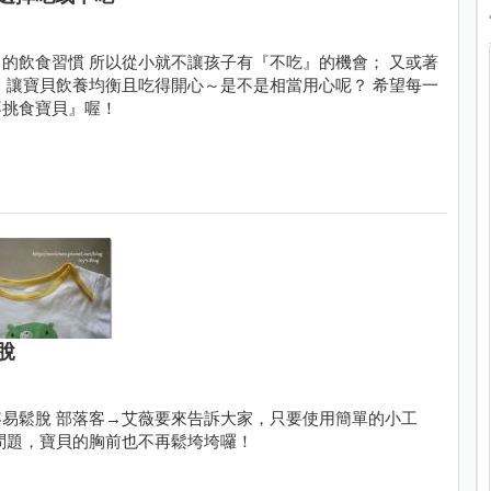
的飲食習慣 所以從小就不讓孩子有『不吃』的機會； 又或著
 讓寶貝飲養均衡且吃得開心～是不是相當用心呢？ 希望每一
不挑食寶貝』喔！
脫
易鬆脫 部落客→艾薇要來告訴大家，只要使用簡單的小工
問題，寶貝的胸前也不再鬆垮垮囉！