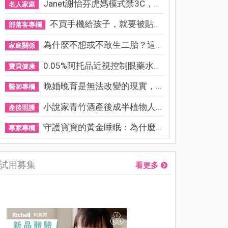
Janet謝怡芬虎媽模式禁3C，看...
名人家庭
不買手機給孩子，就要被貼「...
部落客專欄
為什麼不想或不敢生二胎？這8...
家庭關係
0.05%阿托品近視控制眼藥水納...
寶貝健康
晚婚晚育是無法改變的現實，...
醫師專欄
小說家青竹酒產後成半植物人...
產後照護
守護寶寶的黃金睡眠：為什麼...
專家專欄
試用募集
看更多