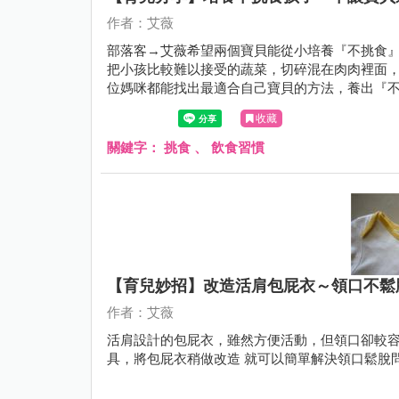
作者：艾薇
部落客→艾薇希望兩個寶貝能從小培養『不挑食』
把小孩比較難以接受的蔬菜，切碎混在肉肉裡面，
位媽咪都能找出最適合自己寶貝的方法，養出『
收藏
關鍵字：
挑食
、
飲食習慣
【育兒妙招】改造活肩包屁衣～領口不鬆
作者：艾薇
活肩設計的包屁衣，雖然方便活動，但領口卻較容
具，將包屁衣稍做改造 就可以簡單解決領口鬆脫