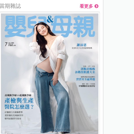
當期雜誌
看更多