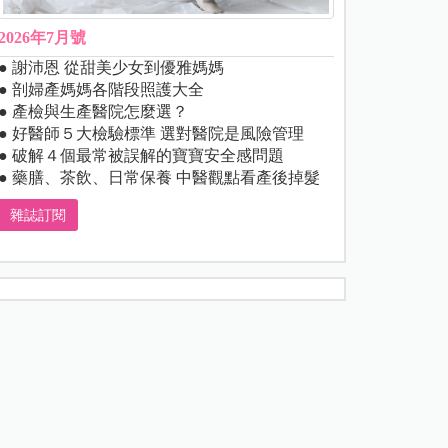
2026年7月號
● 謝沛恩 從甜美少女到優雅媽媽
● 剖婦產媽媽各階段照護大全
● 產檢與生產醫院怎麼選？
● 好醫師５大檢驗標準 選對醫院是風險管理
● 破解４個最常被誤解的寶寶安全感問題
● 藥膳、茶飲、日常保養 中醫觀點看產後掉髮
雜誌訂閱