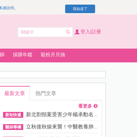
私權說明
。
我知道了
登入|註冊
師
採購年鑑
寵粉月月抽
最新文章
熱門文章
看更多
新北割頸案受害少年楊承勳名...
新知快遞
立秋後秋燥來襲！中醫教養肺...
醫師專欄