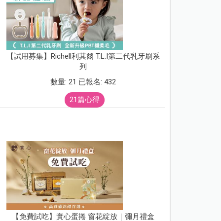
【試用募集】Richell利其爾 T.L.I第二代乳牙刷系
列
數量: 21 已報名: 432
21篇心得
【免費試吃】實心蛋捲 窗花綻放｜彌月禮盒