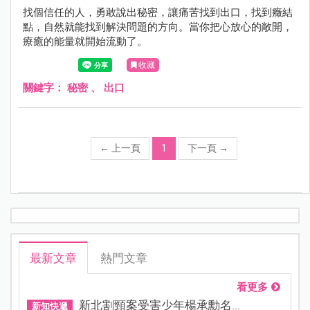
找個信任的人，勇敢說出秘密，讓痛苦找到出口，找到癥結
點，自然就能找到解決問題的方向。當你把心放心的敞開，
療癒的能量就開始流動了。
收藏
關鍵字：
秘密
、
出口
←
上一頁
1
下一頁
→
最新文章
熱門文章
看更多
新北割頸案受害少年楊承勳名...
新知快遞