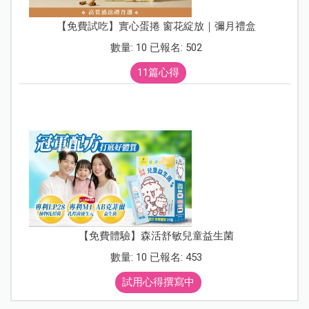
【免費試吃】實心蛋捲 窗花綻放｜彌月禮盒
數量: 10 已報名: 502
11篇心得
【免費體驗】森活舒敏兒童益生菌
數量: 10 已報名: 453
試用心得撰寫中