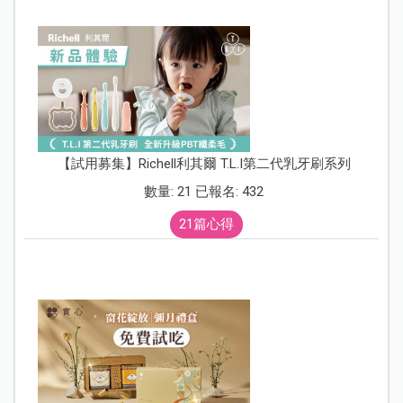
【試用募集】Richell利其爾 T.L.I第二代乳牙刷系列
數量: 21 已報名: 432
21篇心得