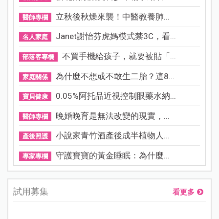
立秋後秋燥來襲！中醫教養肺...
醫師專欄
Janet謝怡芬虎媽模式禁3C，看...
名人家庭
不買手機給孩子，就要被貼「...
部落客專欄
為什麼不想或不敢生二胎？這8...
家庭關係
0.05%阿托品近視控制眼藥水納...
寶貝健康
晚婚晚育是無法改變的現實，...
醫師專欄
小說家青竹酒產後成半植物人...
產後照護
守護寶寶的黃金睡眠：為什麼...
專家專欄
試用募集
看更多