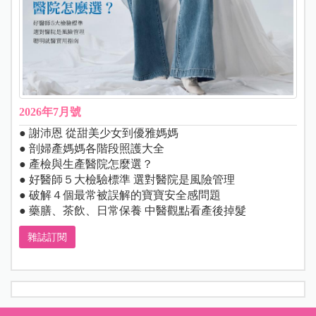
2026年7月號
● 謝沛恩 從甜美少女到優雅媽媽
● 剖婦產媽媽各階段照護大全
● 產檢與生產醫院怎麼選？
● 好醫師５大檢驗標準 選對醫院是風險管理
● 破解４個最常被誤解的寶寶安全感問題
● 藥膳、茶飲、日常保養 中醫觀點看產後掉髮
雜誌訂閱