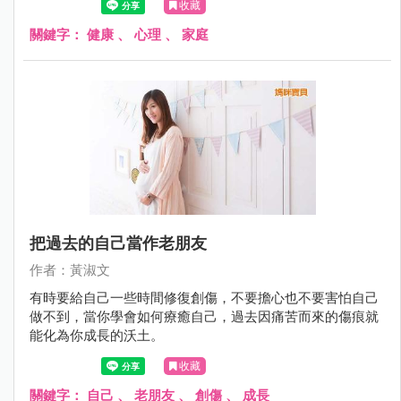
收藏
關鍵字：
健康
、
心理
、
家庭
把過去的自己當作老朋友
作者：黃淑文
有時要給自己一些時間修復創傷，不要擔心也不要害怕自己
做不到，當你學會如何療癒自己，過去因痛苦而來的傷痕就
能化為你成長的沃土。
收藏
關鍵字：
自己
、
老朋友
、
創傷
、
成長