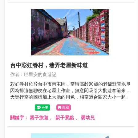
台中彩虹眷村，巷弄老屋新味道
作者：巴里安的食遊記
彩虹眷村位於台中市南屯區，當時高齡90歲的老爺爺黃永阜
因為排遣無聊便在老屋上作畫，無意間吸引大批遊客前來，
天馬行空的圖樣加上大膽的用色，相當適合闔家大小一起來
觀賞。
收藏
關鍵字：
親子旅遊
、
親子景點
、
嬰幼兒