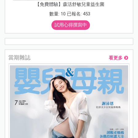
【免費體驗】森活舒敏兒童益生菌
數量: 10 已報名: 453
試用心得撰寫中
當期雜誌
看更多