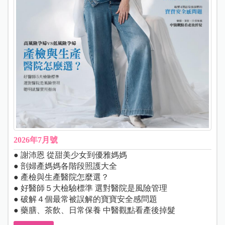
2026年7月號
● 謝沛恩 從甜美少女到優雅媽媽
● 剖婦產媽媽各階段照護大全
● 產檢與生產醫院怎麼選？
● 好醫師５大檢驗標準 選對醫院是風險管理
● 破解４個最常被誤解的寶寶安全感問題
● 藥膳、茶飲、日常保養 中醫觀點看產後掉髮