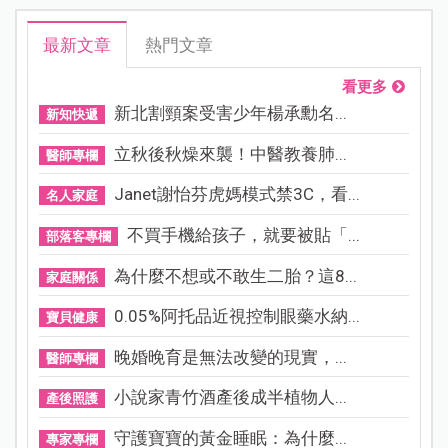
最新文章
熱門文章
看更多
新北割頸案受害少年楊承勳名...
新知快遞
立秋後秋燥來襲！中醫教養肺...
醫師專欄
Janet謝怡芬虎媽模式禁3C，看...
名人家庭
不買手機給孩子，就要被貼「...
部落客專欄
為什麼不想或不敢生二胎？這8...
家庭關係
0.05%阿托品近視控制眼藥水納...
寶貝健康
晚婚晚育是無法改變的現實，...
醫師專欄
小說家青竹酒產後成半植物人...
產後照護
守護寶寶的黃金睡眠：為什麼...
專家專欄