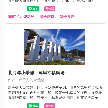
喔～跟著旅遊達人巴里安的腳步一起來一趟清境之旅～
收藏
關鍵字：
嬰幼兒
、
親子旅遊
、
親子景點
北海岸小希臘，萬里幸福廣場
作者：巴里安的食遊記
趁著藍天白雲好天氣，不妨帶孩子到北海岸的萬里幸福廣場
走走吧！藍白色系相間，加上敲響一生幸福的鐘樓，洋溢著
青春戀愛感，加上有美景、基隆嶼做見證，相當適合親子一
起來感受萬里無雲的海洋氛圍。
收藏