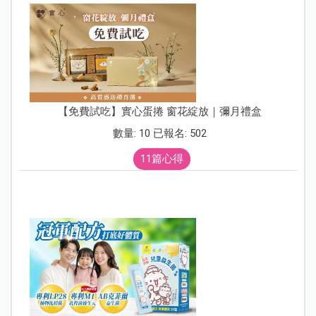
【免費試吃】實心蛋捲 窗花綻放｜彌月禮盒
數量: 10 已報名: 502
11篇心得