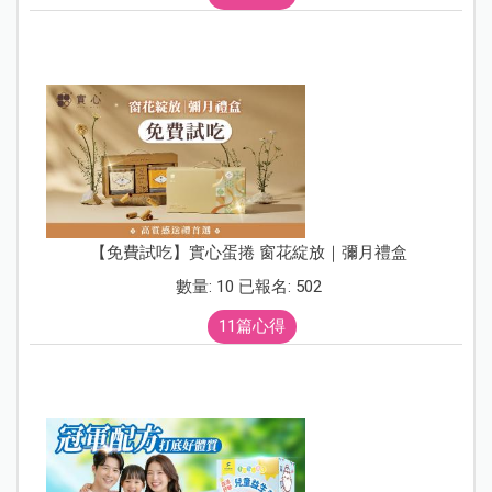
【免費試吃】實心蛋捲 窗花綻放｜彌月禮盒
數量: 10 已報名: 502
11篇心得