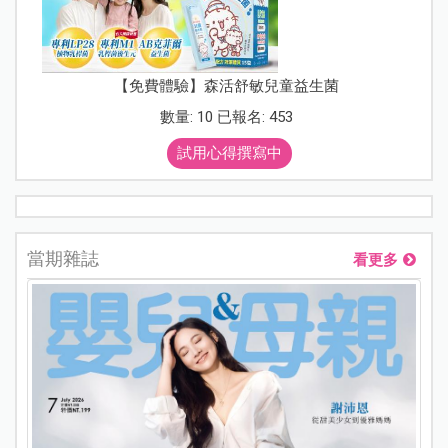
【免費體驗】森活舒敏兒童益生菌
數量: 10 已報名: 453
試用心得撰寫中
當期雜誌
看更多