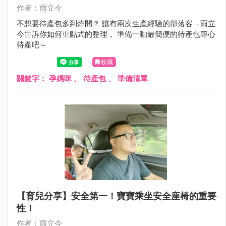
作者：雨立今
不想要待產包多到炸開？ 讓有兩次生產經驗的部落客→雨立
今告訴你如何重點式的整理， 準備一咖最簡便的待產包專心
待產吧～
收藏
關鍵字：
孕媽咪
、
待產包
、
準備清單
【育兒分享】安全第一！寶寶乘坐安全座椅的重要
性！
作者：雨立今