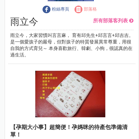
粉絲專頁
部落格
雨立今
所有部落客列表
雨立今，大家習慣叫言言麻， 育有邱先生+邱言言+邱吉吉。
是一個愛孩子的嚴母，但對孩子的特質發展異常尊重，用很
自我的方式育兒～ 本身喜歡旅行、韓劇、小狗，很認真的在
過生活。
【孕期大小事】超簡便！孕媽咪的待產包準備清
單！