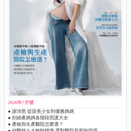
2026年7月號
● 謝沛恩 從甜美少女到優雅媽媽
● 剖婦產媽媽各階段照護大全
● 產檢與生產醫院怎麼選？
● 好醫師５大檢驗標準 選對醫院是風險管理