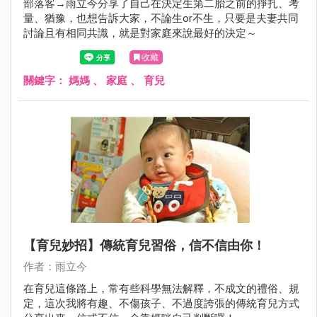
部落客→雨立今分享了自己在決定生第二胎之前的掙扎、考
量、猶豫，也想告訴大家，不論生or不生，只要是夫妻共同
討論且有相同共識，就是對家庭來說最好的決定～
收藏
關鍵字：
媽媽
、
家庭
、
育兒
【育兒妙招】傳統育兒習俗，信不信由你！
作者：雨立今
在育兒這條路上，常有些科學無法解釋，不成文的禮俗、規
定，這次我將有趣、不傷孩子、不過度誇張的傳統育兒方式