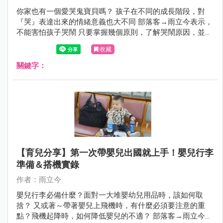
你家也有一個愛哭鬼寶貝嗎？ 孩子在不同的成長階段，對
『哭』表達出來的情緒意義也大不同 部落客→雨立今表示，
不能害怕孩子哭鬧 只要掌握幾個原則，了解哭鬧原因，並與
孩子溫和的溝通 孩子的學習能力是很好的～必定能在情緒過
收藏
後而有所成長喔！
關鍵字：
【育兒分享】第一次帶嬰兒出國就上手！嬰兒行李
準備＆搭機實錄
作者：雨立今
嬰兒行李必備什麼？面對一大堆嬰幼兒用品時，該如何取
捨？ 又或著～帶著嬰兒上飛機時，有什麼必須要注意的重
點？飛機起降時，如何降低嬰兒的不適？ 部落客→雨立今要