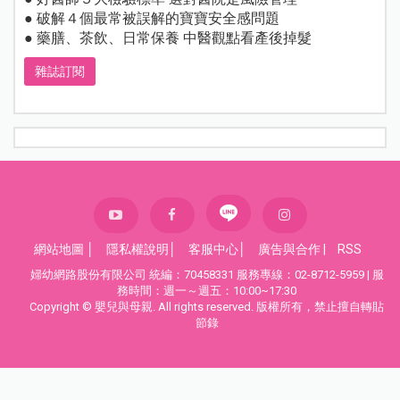
● 破解４個最常被誤解的寶寶安全感問題
● 藥膳、茶飲、日常保養 中醫觀點看產後掉髮
雜誌訂閱
網站地圖
│
隱私權說明
│
客服中心
│
廣告與合作
|
RSS
婦幼網路股份有限公司 統編：70458331 服務專線：02-8712-5959 | 服
務時間：週一～週五：10:00~17:30
Copyright © 嬰兒與母親. All rights reserved. 版權所有，禁止擅自轉貼
節錄