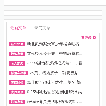
最新文章
熱門文章
看更多
新北割頸案受害少年楊承勳名...
新知快遞
立秋後秋燥來襲！中醫教養肺...
醫師專欄
Janet謝怡芬虎媽模式禁3C，看...
名人家庭
不買手機給孩子，就要被貼「...
部落客專欄
為什麼不想或不敢生二胎？這8...
家庭關係
0.05%阿托品近視控制眼藥水納...
寶貝健康
晚婚晚育是無法改變的現實，...
醫師專欄