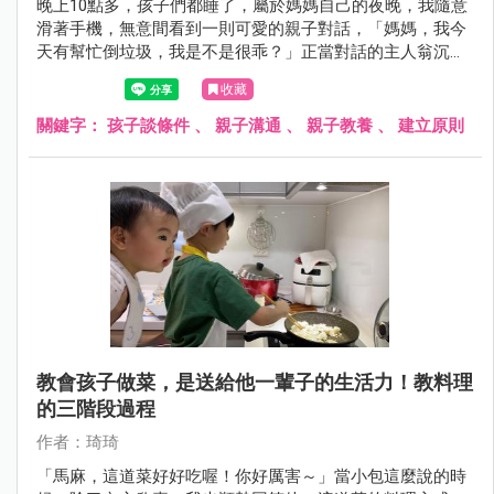
晚上10點多，孩子們都睡了，屬於媽媽自己的夜晚，我隨意
滑著手機，無意間看到一則可愛的親子對話，「媽媽，我今
天有幫忙倒垃圾，我是不是很乖？」正當對話的主人翁沉浸
在孩子很乖巧的情境裡，忽然下一句「那我可以買最新型的
收藏
樂高嗎？」蹦的一聲，一秒瞬間打回現實。看到這我也莞爾
一笑，當孩子會談條件時，就表示爸媽又遇到下一個教養關
關鍵字：
孩子談條件
、
親子溝通
、
親子教養
、
建立原則
卡了呢！
教會孩子做菜，是送給他一輩子的生活力！教料理
的三階段過程
作者：琦琦
「馬麻，這道菜好好吃喔！你好厲害～」當小包這麼說的時