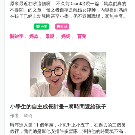
原來最近在吵這個啊……不久前Dcard出現一篇「媽蟲們真的
不要鬧」的文章，發文者自稱是離婚女律師，內容提到媽媽
在孩子已經上幼兒園甚至小學，仍不返回職場，毫無生產
力，只會花老公的錢，如同寄生蟲般，而且自認生孩子很了
收藏
不起。想想，要當「媽蟲」，有那麼容易嗎？
關鍵字：
媽蟲
、
母親
、
媽媽
、
育兒
小學生的自主成長計畫—將時間還給孩子
作者：琦琦
時序進入第 11 個年頭，小包升上小五了，在過去的三個暑
假裡，我們總是幫他安排許多營隊，深怕他的時間填不滿，