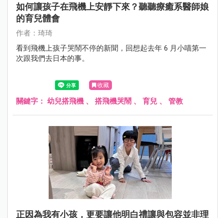
如何讓孩子在飛機上安靜下來？聽聽療癒系醫師娘
的育兒體會
作者：琦琦
看到飛機上孩子哭鬧不停的新聞，回想起去年 6 月小喵第一
次跟我們去日本的事。
收藏
關鍵字：
幼兒搭飛機
、
搭飛機哭鬧
、
育兒
、
管教
正因為我有小孩，更要讓他明白禮讓與包容並非理