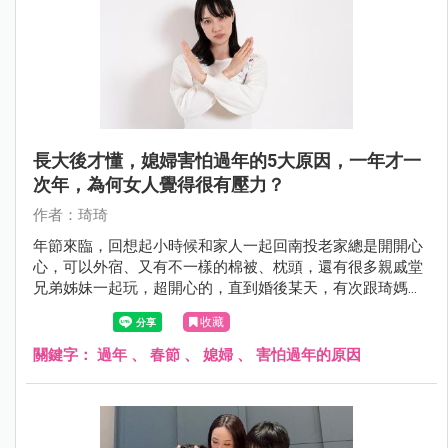
長大後才懂，媳婦害怕過年的5大原因，一年才一
次年，為何女人覺得很有壓力？
作者：琦琦
年節來臨，回想起小時候和家人一起回南投老家總是開開心
心，可以外宿、又有不一樣的棉被、枕頭，還有很多親戚堂
兄弟姊妹一起玩，超開心的，直到婚後某天，有次跟琦媽聊
到過年的回憶……我才知道對女人而言，過年都不是輕鬆的
收藏
事。
關鍵字：
過年
、
春節
、
媳婦
、
害怕過年的原因