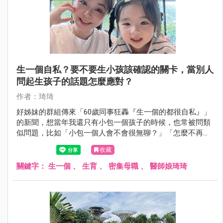
生一個自私？要不要生小孩該確認的關卡，當別人
問起生孩子的話題怎麼應對？
作者：琦琦
好姊妹的群組傳來「60歲同事狂轟『生一個的都很自私』」
的新聞，想當年我還只有小包一個孩子的時候，也常被問類
似問題，比如「小包一個人會不會很無聊？」「怎麼不再生
一個，兩個孩子恰恰好」，面對不熟的人我都笑笑帶過，熟
收藏
悉的人則知道生養小孩著實不易。
關鍵字：
生一個
、
生育
、
密集母職
、
醫師娘琦琦