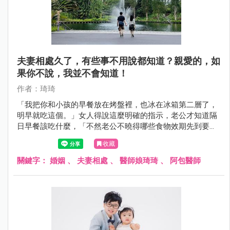
夫妻相處久了，有些事不用說都知道？親愛的，如
果你不說，我並不會知道！
作者：琦琦
「我把你和小孩的早餐放在烤盤裡，也冰在冰箱第二層了，
明早就吃這個。」女人得說這麼明確的指示，老公才知道隔
日早餐該吃什麼，「不然老公不曉得哪些食物效期先到要先
消耗掉呀！」即使家裡的冰箱不是傳說中塞滿食物的「阿嬤
收藏
冰箱」，老公最熟悉的依然只有冰塊和飲料而已。
關鍵字：
婚姻
、
夫妻相處
、
醫師娘琦琦
、
阿包醫師