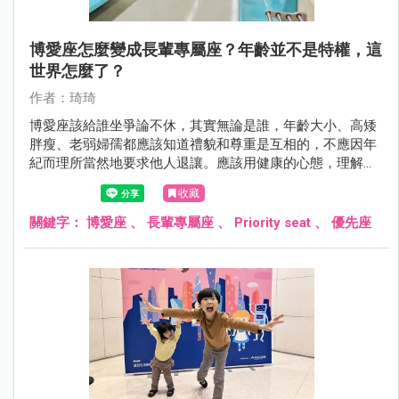
博愛座怎麼變成長輩專屬座？年齡並不是特權，這
世界怎麼了？
作者：琦琦
博愛座該給誰坐爭論不休，其實無論是誰，年齡大小、高矮
胖瘦、老弱婦孺都應該知道禮貌和尊重是互相的，不應因年
紀而理所當然地要求他人退讓。應該用健康的心態，理解每
個人可能的需求，而不是站在道德制高點去批評他人。
收藏
關鍵字：
博愛座
、
長輩專屬座
、
Priority seat
、
優先座