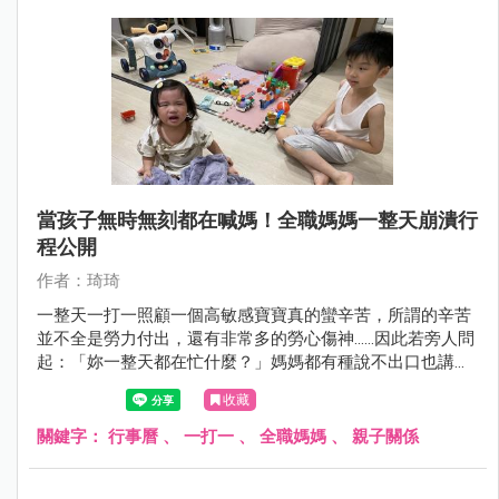
當孩子無時無刻都在喊媽！全職媽媽一整天崩潰行
程公開
作者：琦琦
一整天一打一照顧一個高敏感寶寶真的蠻辛苦，所謂的辛苦
並不全是勞力付出，還有非常多的勞心傷神……因此若旁人問
起：「妳一整天都在忙什麼？」媽媽都有種說不出口也講不
明白的無奈及無力感。
收藏
關鍵字：
行事曆
、
一打一
、
全職媽媽
、
親子關係