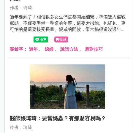
作者：琦琦
過年要到了！相信很多女生們皮都開始繃緊，準備進入備戰
狀態，不僅要準備一整桌的年菜，還要大掃除、包紅包，更
可怕的是還要接受長輩、親戚的問候，常常搞得還沒過年，
心情就開始焦慮起來。
收藏
關鍵字：
過年
、
媳婦
、
說話方法
、
應對技巧
醫師娘琦琦：要當媽蟲？有那麼容易嗎？
作者：琦琦