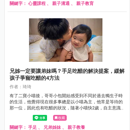
做？
關鍵字：
心靈課程
、
親子溝通
、
親子教育
兄姊一定要讓弟妹嗎？手足吃醋的解決提案，緩解
孩子爭寵吃醋的4方法
作者：琦琦
有了二寶小喵後，哥哥小包開始感受到不同於過去獨生子時
的生活，他覺得現在很多事總是以小喵為主，他常是等待的
那一位，因此也有吃醋的狀況，隨著小喵快2歲，自主意識
越來越強，兄妹互動相處也給爸媽帶來更多挑戰，手足之間
收藏
吃醋、爭寵究竟該怎辦呢？
關鍵字：
手足
、
兄弟姊妹
、
親子教養