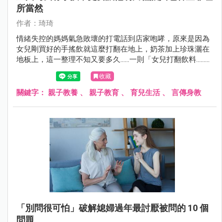
所當然
作者：琦琦
情緒失控的媽媽氣急敗壞的打電話到店家咆哮，原來是因為
女兒剛買好的手搖飲就這麼打翻在地上，奶茶加上珍珠灑在
地板上，這一整理不知又要多久……一則「女兒打翻飲料......地
方媽媽要店員「來我家擦地板」不然公審店家 ......」的新聞遍
收藏
布新聞媒體。
關鍵字：
親子教養
、
親子教育
、
育兒生活
、
言傳身教
「別問很可怕」破解媳婦過年最討厭被問的 10 個
問題