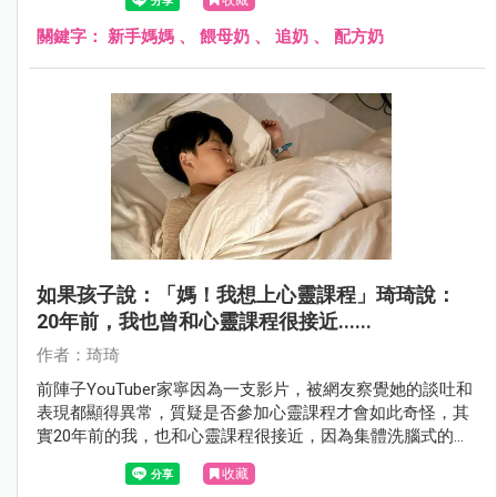
餵奶自主權吧！
關鍵字：
新手媽媽
、
餵母奶
、
追奶
、
配方奶
如果孩子說：「媽！我想上心靈課程」琦琦說：
20年前，我也曾和心靈課程很接近......
作者：琦琦
前陣子YouTuber家寧因為一支影片，被網友察覺她的談吐和
表現都顯得異常，質疑是否參加心靈課程才會如此奇怪，其
實20年前的我，也和心靈課程很接近，因為集體洗腦式的手
法讓我很卻步，而現在又有即將進入青春期的兒子小包，也
收藏
讓我想到若有一天孩子跟我說他想上心靈課程，我該怎麼