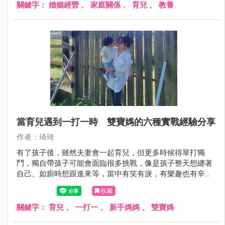
關鍵字：
婚姻經營
、
家庭關係
、
育兒
、
教養
當育兒遇到一打一時 雙寶媽的六種實戰經驗分享
作者：琦琦
有了孩子後，雖然夫妻會一起育兒，但更多時候得單打獨
鬥，獨自帶孩子可能會面臨很多挑戰，像是孩子整天想纏著
自己、如廁時想跟進來等，當中有笑有淚，有樂趣也有辛苦
的地方，回想這幾年帶小包、小喵的經驗，我這個雙寶媽從
收藏
新手媽媽到現在，真的也累積不少心得。
關鍵字：
育兒
、
一打一
、
新手媽媽
、
雙寶媽