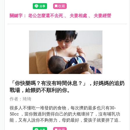
時也心想這句話應該是氣話，並不是真心，這次就來聊聊那
收藏
些婚姻氣話背後的「真心話」。
關鍵字：
老公怎麼還不去死
、
夫妻相處
、
夫妻經營
「你快樂嗎？有沒有時間休息？」，好媽媽的追奶
戰場，給餵奶不順利的你。
作者：琦琦
很多人不懂吃一堆發奶的食物，每次擠奶最多也只有30-
50cc ，當你難過到覺得自己的奶大概壞掉了，沒有哺乳功
能，又有人說你不夠努力，母奶最好，愛孩子就要拼了追奶
量⋯給配方你就輸了！ 以上惡夢，何時能終結呢？還給媽媽
收藏