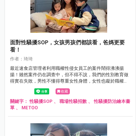
面對性騷擾SOP，女孩男孩們都該看，爸媽更要
看！
作者：琦琦
最近速食店管理者利用職權性侵女員工的案件鬧得沸沸揚
揚！雖然案件仍在調查中，但不得不說，我們的性別教育做
得實在失敗，男性不懂得尊重女性身體，女性也礙於職權工
作壓力當下不敢對外伸張。
收藏
關鍵字：
性騷擾SOP
、
職場性騷招數
、
性騷擾防治繪本書
單
、
METOO