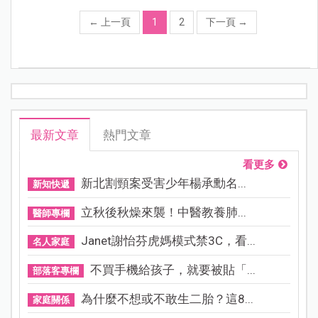
←
上一頁
1
2
下一頁
→
最新文章
熱門文章
看更多
新北割頸案受害少年楊承勳名...
新知快遞
立秋後秋燥來襲！中醫教養肺...
醫師專欄
Janet謝怡芬虎媽模式禁3C，看...
名人家庭
不買手機給孩子，就要被貼「...
部落客專欄
為什麼不想或不敢生二胎？這8...
家庭關係