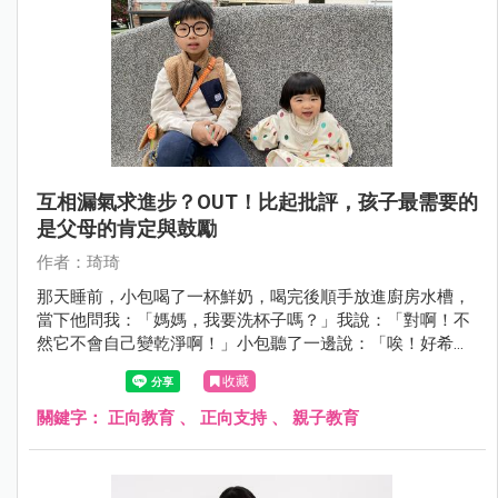
互相漏氣求進步？OUT！比起批評，孩子最需要的
是父母的肯定與鼓勵
作者：琦琦
那天睡前，小包喝了一杯鮮奶，喝完後順手放進廚房水槽，
當下他問我：「媽媽，我要洗杯子嗎？」我說：「對啊！不
然它不會自己變乾淨啊！」小包聽了一邊說：「唉！好希望
杯子自己變乾淨。」一邊順手把杯子洗淨。 看到小包負責的
收藏
模樣，我溫柔的跟他說：「小包，你好體貼、很懂事喔！」
小包靦腆的回答：「不客氣，這是我該做的。」
關鍵字：
正向教育
、
正向支持
、
親子教育