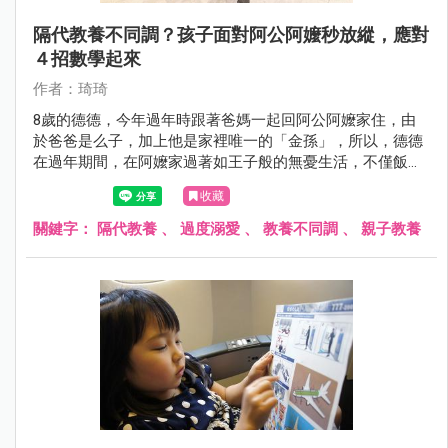
隔代教養不同調？孩子面對阿公阿嬤秒放縱，應對
４招數學起來
作者：琦琦
8歲的德德，今年過年時跟著爸媽一起回阿公阿嬤家住，由
於爸爸是么子，加上他是家裡唯一的「金孫」，所以，德德
在過年期間，在阿嬤家過著如王子般的無憂生活，不僅飯來
張口、茶來伸手，想吃橘子也有阿嬤幫忙剝......
收藏
關鍵字：
隔代教養
、
過度溺愛
、
教養不同調
、
親子教養