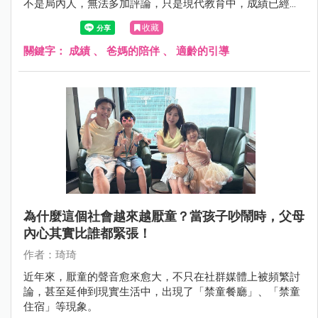
不是局內人，無法多加評論，只是現代教育中，成績已經不
再是唯一衡量成功人生的標準，隨著教育模式多元化，加上
收藏
孩子個性與能力差異，如何陪伴孩子學習、拿捏關心的尺度
也成為每位家長的重要課題。
關鍵字：
成績
、
爸媽的陪伴
、
適齡的引導
為什麼這個社會越來越厭童？當孩子吵鬧時，父母
內心其實比誰都緊張！
作者：琦琦
近年來，厭童的聲音愈來愈大，不只在社群媒體上被頻繁討
論，甚至延伸到現實生活中，出現了「禁童餐廳」、「禁童
住宿」等現象。