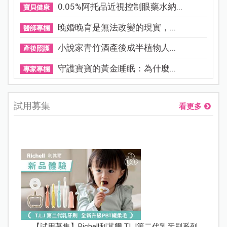
0.05%阿托品近視控制眼藥水納...
寶貝健康
晚婚晚育是無法改變的現實，...
醫師專欄
小說家青竹酒產後成半植物人...
產後照護
守護寶寶的黃金睡眠：為什麼...
專家專欄
試用募集
看更多
【試用募集】Richell利其爾 T.L.I第二代乳牙刷系列