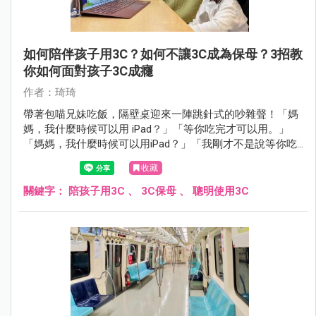
如何陪伴孩子用3C？如何不讓3C成為保母？3招教
你如何面對孩子3C成癮
作者：琦琦
帶著包喵兄妹吃飯，隔壁桌迎來一陣跳針式的吵雜聲！「媽
媽，我什麼時候可以用 iPad？」「等你吃完才可以用。」
「媽媽，我什麼時候可以用iPad？」「我剛才不是說等你吃
完才可以用嗎？」「媽媽，我……」，就這樣約莫 10 歲大的
收藏
男孩不斷跳針式的詢問，彷彿多問幾次媽媽就會心軟答應般
的繼續問，然而整場吃飯下來，媽媽仍沒鬆口，只是我瞄
關鍵字：
陪孩子用3C
、
3C保母
、
聰明使用3C
到，媽媽自己也在用 iPad 玩著手遊。