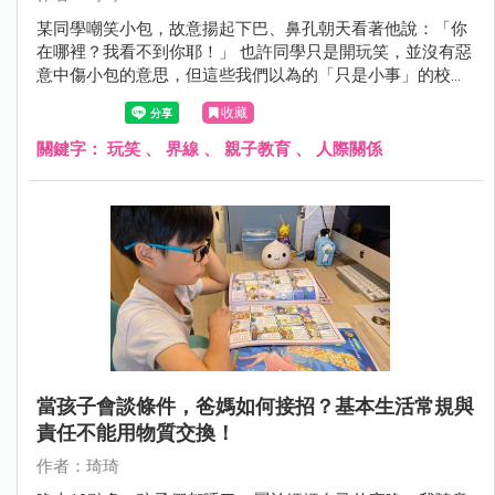
某同學嘲笑小包，故意揚起下巴、鼻孔朝天看著他說：「你
在哪裡？我看不到你耶！」 也許同學只是開玩笑，並沒有惡
意中傷小包的意思，但這些我們以為的「只是小事」的校園
互動，其實在法律與正向教養的界線裡，都是紅線！
收藏
關鍵字：
玩笑
、
界線
、
親子教育
、
人際關係
當孩子會談條件，爸媽如何接招？基本生活常規與
責任不能用物質交換！
作者：琦琦