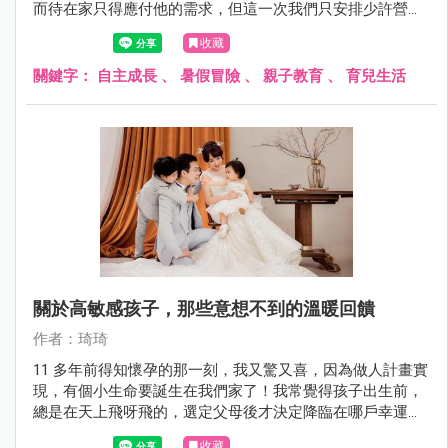
而待在家只得應付他的需求，但這一次我們只安排少許營隊
課程，大多時間跟著媽媽，讓他有機會多體驗一點生活，感
收藏
受日常生活的節奏。
關鍵字：
自主成長
、
暑假冒險
、
親子教育
、
育兒生活
關於高敏感孩子，那些意想不到的溫暖回饋
作者：琦琦
11 多年前得知懷孕的那一刻，我又驚又喜，因為做人計畫實
現，有個小生命要誕生在我們家了！我常覺得孩子出生前，
總是在天上飛呀飛的，選定父母後才決定降臨在哪戶幸運的
人家，而在 11 年前，小包出生了。
收藏