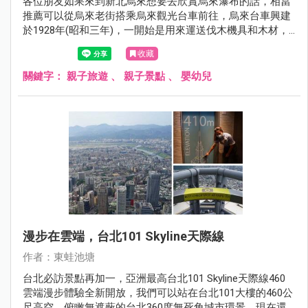
各位朋友如果來到新北烏來想要去欣賞烏來瀑布的話，相當
推薦可以從烏來老街搭乘烏來觀光台車前往，烏來台車興建
於1928年(昭和三年)，一開始是用來運送伐木機具和木材，
1951年出現手推式載客台車，1964年擴建為雙軌，1974年將
收藏
台車動力機械化，「烏來觀光台車」正式誕生，我們可以從
烏來老街搭配烏來觀光台車前往烏來瀑布，單程票價是50
關鍵字：
親子旅遊
、
親子景點
、
嬰幼兒
元，車程大約十分鐘就到達台車瀑布站唷！
漫步在雲端，台北101 Skyline天際線
作者：東蛙池塘
台北必訪景點再加一，亞洲最高台北101 Skyline天際線460
雲端漫步體驗全新開放，我們可以站在台北101大樓的460公
尺高空，俯瞰無遮蔽的台北360度無死角城市環景，現在還