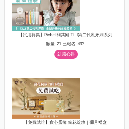
【試用募集】Richell利其爾 T.L.I第二代乳牙刷系列
數量: 21 已報名: 432
21篇心得
【免費試吃】實心蛋捲 窗花綻放｜彌月禮盒