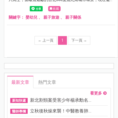
有推出台灣籍平日半價限定優惠雙人套票，包含快速通關門
收藏
票、專屬紀念照、101紀念品以及雲朵咖啡，光是專屬紀念
照就值回票價，這樣的經驗真的是太特別了，有興趣的朋友
關鍵字：
嬰幼兒
、
親子旅遊
、
親子關係
可以參考以下的心得介紹唷！
←
上一頁
1
下一頁
→
最新文章
熱門文章
看更多
新北割頸案受害少年楊承勳名...
新知快遞
立秋後秋燥來襲！中醫教養肺...
醫師專欄