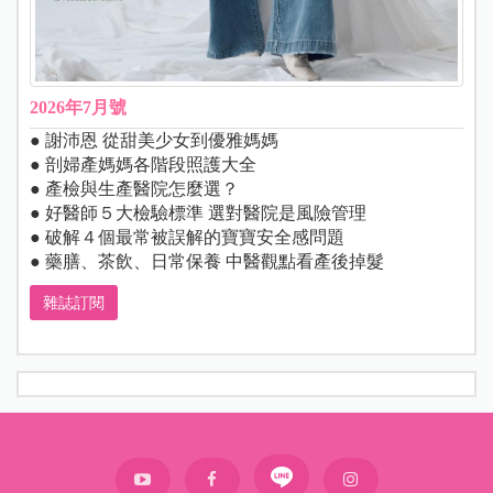
2026年7月號
● 謝沛恩 從甜美少女到優雅媽媽
● 剖婦產媽媽各階段照護大全
● 產檢與生產醫院怎麼選？
● 好醫師５大檢驗標準 選對醫院是風險管理
● 破解４個最常被誤解的寶寶安全感問題
● 藥膳、茶飲、日常保養 中醫觀點看產後掉髮
雜誌訂閱