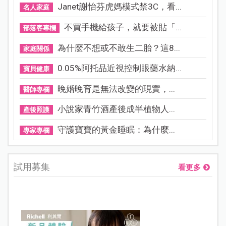
Janet謝怡芬虎媽模式禁3C，看...
名人家庭
不買手機給孩子，就要被貼「...
部落客專欄
為什麼不想或不敢生二胎？這8...
家庭關係
0.05%阿托品近視控制眼藥水納...
寶貝健康
晚婚晚育是無法改變的現實，...
醫師專欄
小說家青竹酒產後成半植物人...
產後照護
守護寶寶的黃金睡眠：為什麼...
專家專欄
試用募集
看更多